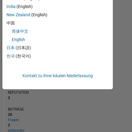
BEITRÄGE
India
(English)
L
3
New Zealand
(English)
2
中国
1
简体中文
0
12/13
06/15
12/16
06/18
12/19
06/21
12/22
06/24
12/25
02/14
10/15
06/17
02/19
10/20
06/22
02/24
10/25
06/12
05/14
04/16
03/18
02/20
L
01/22
12/23
11/25
English
ZEITACHSE
日本
(日本語)
한국
(한국어)
RANG
14.684
Kontakt zu Ihrer lokalen Niederlassung
of
302.025
REPUTATION
3
BEITRÄGE
20
Fragen
2
Antworten