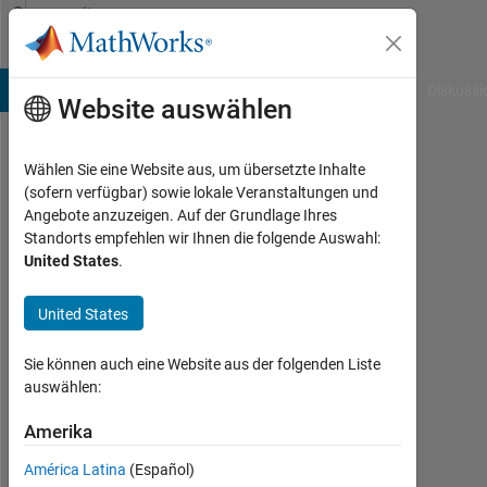
Weiter zum Inhalt
Community
Profile
B Answers
File Exchange
Cody
AI Chat Playground
Diskussi
Website auswählen
Wählen Sie eine Website aus, um übersetzte Inhalte
divya
(sofern verfügbar) sowie lokale Veranstaltungen und
Angebote anzuzeigen. Auf der Grundlage Ihres
r
Standorts empfehlen wir Ihnen die folgende Auswahl:
United States
.
Last
seen:
mehr
United States
als 6
Jahre
Sie können auch eine Website aus der folgenden Liste
vor
auswählen:
|
Aktiv
Amerika
seit
América Latina
(Español)
2012