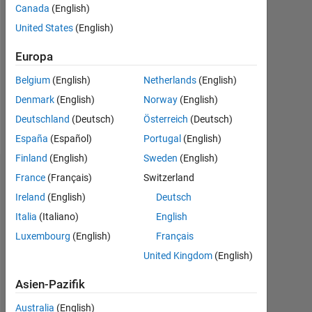
Canada
(English)
Followers:
United States
(English)
0
Europa
Following:
0
Belgium
(English)
Netherlands
(English)
Denmark
(English)
Norway
(English)
Follow
Deutschland
(Deutsch)
Österreich
(Deutsch)
España
(Español)
Portugal
(English)
Finland
(English)
Sweden
(English)
Dashboard
France
(Français)
Switzerland
Ireland
(English)
Deutsch
Statistik
Italia
(Italiano)
English
Luxembourg
(English)
Français
MATLAB Answers
United Kingdom
(English)
-2
-1
7
6
Asien-Pazifik
5
Australia
(English)
4