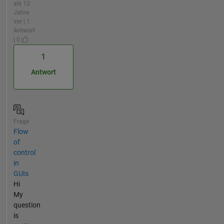
als 12
Jahre
vor | 1
Antwort
| 0
1
Antwort
Frage
Flow
of
control
in
GUIs
Hi
My
question
is