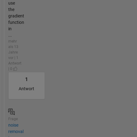
use
the
gradient
function
in
...
mehr
als 13
Jahre
vor | 1
Antwort
| 0
1
Antwort
Frage
noise
removal