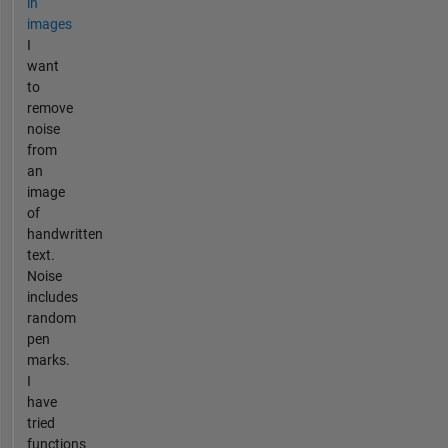
in
images
I
want
to
remove
noise
from
an
image
of
handwritten
text.
Noise
includes
random
pen
marks.
I
have
tried
functions