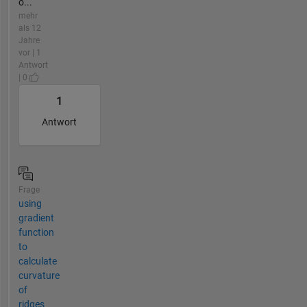
o...
mehr
als 12
Jahre
vor | 1
Antwort
| 0
1
Antwort
Frage
using
gradient
function
to
calculate
curvature
of
ridges