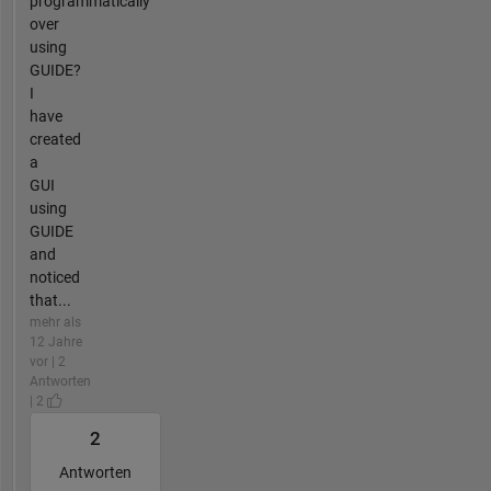
programmatically
over
using
GUIDE?
I
have
created
a
GUI
using
GUIDE
and
noticed
that...
mehr als
12 Jahre
vor | 2
Antworten
| 2
2
Antworten