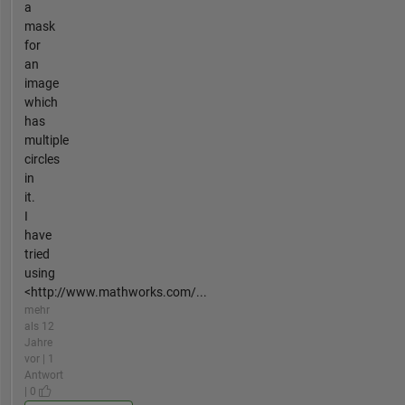
a
mask
for
an
image
which
has
multiple
circles
in
it.
I
have
tried
using
<http://www.mathworks.com/...
mehr
als 12
Jahre
vor | 1
Antwort
| 0