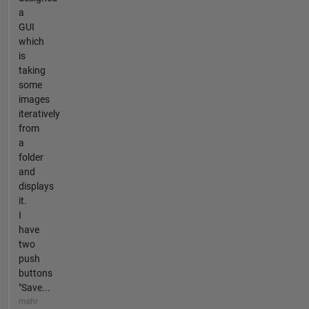
a
GUI
which
is
taking
some
images
iteratively
from
a
folder
and
displays
it.
I
have
two
push
buttons
"Save...
mehr