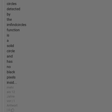
circles
detected
by
the
imfindcircles
function
is
a
solid
circle
and
has
no
black
pixels
insid...
mehr
als 12
Jahre
vor | 1
Antwort
| 0