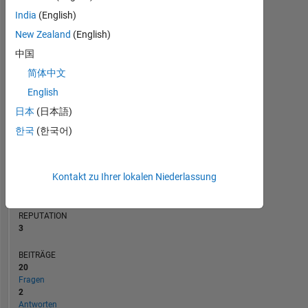
BEITRÄGE
India
(English)
L
3
New Zealand
(English)
2
中国
1
简体中文
0
12/13
06/15
12/16
06/18
12/19
06/21
12/22
06/24
12/25
02/14
10/15
06/17
02/19
10/20
06/22
02/24
10/25
06/12
05/14
04/16
03/18
02/20
L
01/22
12/23
11/25
English
ZEITACHSE
日本
(日本語)
한국
(한국어)
RANG
14.685
Kontakt zu Ihrer lokalen Niederlassung
of
302.028
REPUTATION
3
BEITRÄGE
20
Fragen
2
Antworten