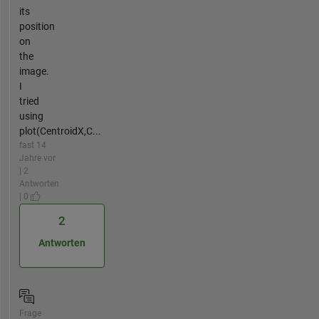
its
position
on
the
image.
I
tried
using
plot(CentroidX,C...
fast 14
Jahre vor
| 2
Antworten
| 0
2
Antworten
Frage