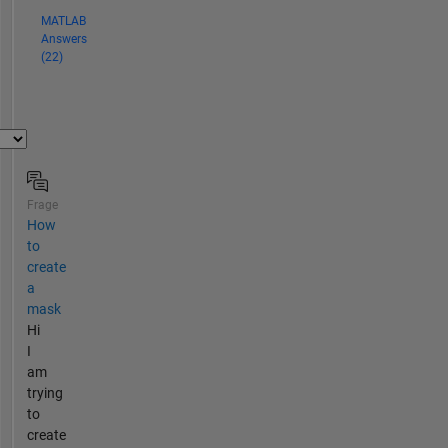
MATLAB
Answers
(22)
Frage
How
to
create
a
mask
Hi
I
am
trying
to
create