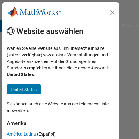
Weiter zum Inhalt
Community
Profile
B Answers
File Exchange
Cody
AI Chat Playground
Diskussi
Website auswählen
Wählen Sie eine Website aus, um übersetzte Inhalte
divya
(sofern verfügbar) sowie lokale Veranstaltungen und
Angebote anzuzeigen. Auf der Grundlage Ihres
r
Standorts empfehlen wir Ihnen die folgende Auswahl:
United States
.
Last
seen:
mehr
United States
als 6
Jahre
Sie können auch eine Website aus der folgenden Liste
vor
auswählen:
|
Aktiv
Amerika
seit
América Latina
(Español)
2012