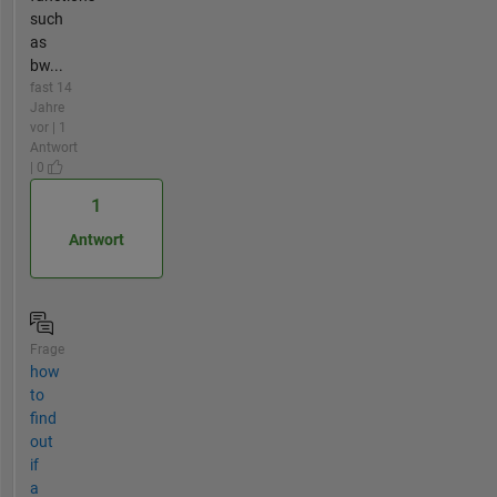
such
as
bw...
fast 14
Jahre
vor | 1
Antwort
| 0
1
Antwort
Frage
how
to
find
out
if
a