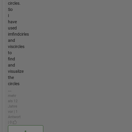
circles.
So
I
have
used
imfindcirles
and
viscircles
to
find
and
visualize
the
circles
...
mehr
als 12
Jahre
vor | 1
Antwort
| 0