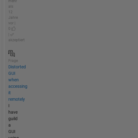
mehr
als
12
Jahre
vor |
0
|
akzeptiert
Frage
Distorted
GUI
when
accessing
it
remotely
I
have
guild
a
GUI