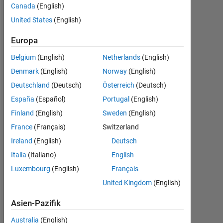
Canada
(English)
Followers:
United States
(English)
0
Europa
Following:
0
Belgium
(English)
Netherlands
(English)
Denmark
(English)
Norway
(English)
Follow
Deutschland
(Deutsch)
Österreich
(Deutsch)
España
(Español)
Portugal
(English)
Finland
(English)
Sweden
(English)
Dashboard
France
(Français)
Switzerland
Ireland
(English)
Deutsch
Statistik
Italia
(Italiano)
English
Luxembourg
(English)
Français
MATLAB Answers
United Kingdom
(English)
-2
-1
7
6
Asien-Pazifik
5
Australia
(English)
4