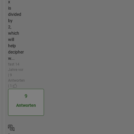
x
is
divided
by
2,
which
will
help
decipher
w...
fast 14
Jahre vor
| 9
Antworten
| 1
9
Antworten