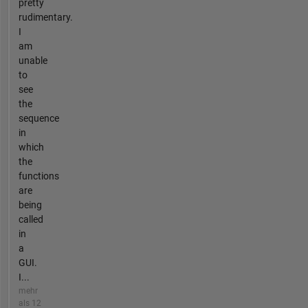
pretty
rudimentary.
I
am
unable
to
see
the
sequence
in
which
the
functions
are
being
called
in
a
GUI.
I...
mehr
als 12