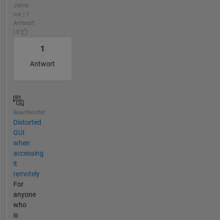
Jahre
vor | 1
Antwort
| 0
1
Antwort
Beantwortet
Distorted
GUI
when
accessing
it
remotely
For
anyone
who
is