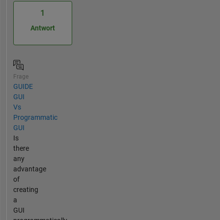
1
Antwort
Frage
GUIDE
GUI
Vs
Programmatic
GUI
Is
there
any
advantage
of
creating
a
GUI