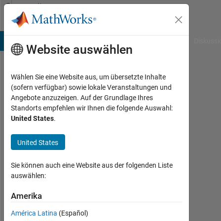
Weiter zum Inhalt
Community
Profile
B Answers
File Exchange
Cody
AI Chat Playground
Diskussi
Website auswählen
Wählen Sie eine Website aus, um übersetzte Inhalte
divya
(sofern verfügbar) sowie lokale Veranstaltungen und
Angebote anzuzeigen. Auf der Grundlage Ihres
r
Standorts empfehlen wir Ihnen die folgende Auswahl:
United States
.
Last
seen:
mehr
United States
als 6
Jahre
Sie können auch eine Website aus der folgenden Liste
vor
auswählen:
|
Aktiv
Amerika
seit
América Latina
(Español)
2012