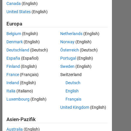
Canada
(English)
Followers:
United States
(English)
0
Europa
Following:
0
Belgium
(English)
Netherlands
(English)
Denmark
(English)
Norway
(English)
Follow
Deutschland
(Deutsch)
Österreich
(Deutsch)
España
(Español)
Portugal
(English)
Finland
(English)
Sweden
(English)
Dashboard
France
(Français)
Switzerland
Ireland
(English)
Deutsch
Statistik
Italia
(Italiano)
English
Luxembourg
(English)
Français
MATLAB Answers
United Kingdom
(English)
-2
-1
7
6
Asien-Pazifik
5
Australia
(English)
4