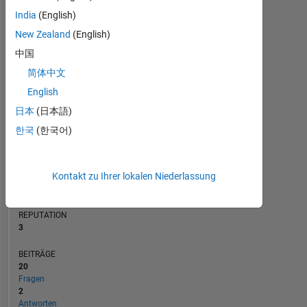
BEITRÄGE
India
(English)
L
3
New Zealand
(English)
2
中国
1
简体中文
0
12/13
06/15
12/16
06/18
12/19
06/21
12/22
06/24
12/25
02/14
10/15
06/17
02/19
10/20
06/22
02/24
10/25
06/12
05/14
04/16
03/18
02/20
L
01/22
12/23
11/25
English
ZEITACHSE
日本
(日本語)
한국
(한국어)
RANG
14.685
Kontakt zu Ihrer lokalen Niederlassung
of
302.028
REPUTATION
3
BEITRÄGE
20
Fragen
2
Antworten