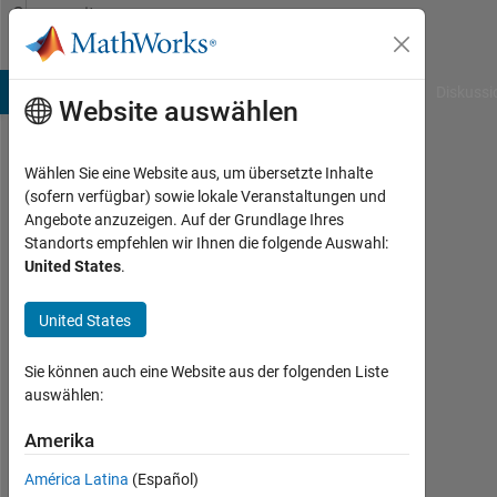
Weiter zum Inhalt
Community
Profile
B Answers
File Exchange
Cody
AI Chat Playground
Diskussi
Website auswählen
Wählen Sie eine Website aus, um übersetzte Inhalte
Hari
(sofern verfügbar) sowie lokale Veranstaltungen und
Angebote anzuzeigen. Auf der Grundlage Ihres
Last
Standorts empfehlen wir Ihnen die folgende Auswahl:
seen:
United States
.
etwa
ein
United States
Jahr
vor
|
Sie können auch eine Website aus der folgenden Liste
Aktiv
auswählen:
seit
2023
Amerika
América Latina
(Español)
Followers: