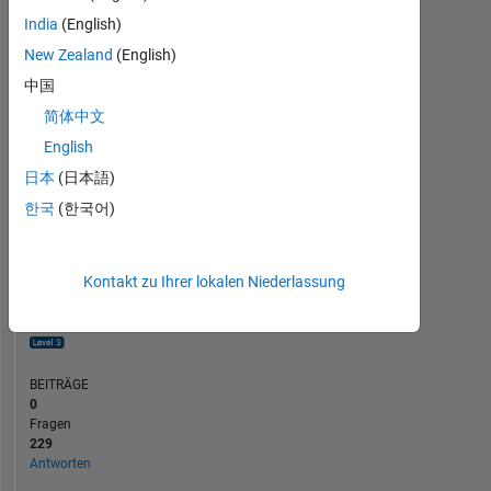
20
India
(English)
10
New Zealand
(English)
0
中国
12/23
04/24
08/24
12/24
08/25
12/25
04/26
08/26
08/23
01/24
06/24
11/24
L
04/25
09/25
02/26
07/26
简体中文
ZEITACHSE
English
日本
(日本語)
RANG
한국
(한국어)
919
of
302.023
Kontakt zu Ihrer lokalen Niederlassung
REPUTATION
84
BEITRÄGE
0
Fragen
229
Antworten