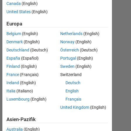
0
Canada
(English)
United States
(English)
Following:
0
Europa
Belgium
(English)
Netherlands
(English)
Follow
Denmark
(English)
Norway
(English)
Deutschland
(Deutsch)
Österreich
(Deutsch)
España
(Español)
Portugal
(English)
Dashboard
Finland
(English)
Sweden
(English)
France
(Français)
Switzerland
Statistik
Ireland
(English)
Deutsch
MATLAB Answers
Italia
(Italiano)
English
Luxembourg
(English)
Français
-10
-20
15
25
35
45
70
-5
5
60
United Kingdom
(English)
50
40
Asien-Pazifik
BEITRÄGE
10
30
Australia
(English)