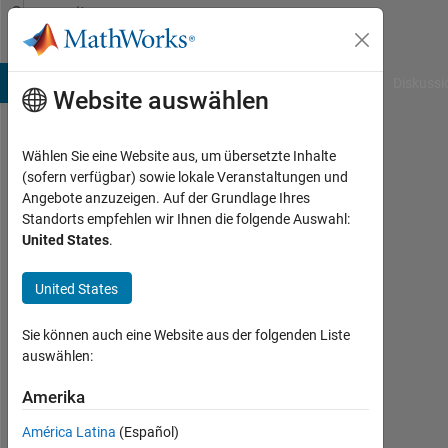
Weiter zum Inhalt
Community
Profile
B Answers
File Exchange
Cody
AI Chat Playground
Diskussi
Website auswählen
Wählen Sie eine Website aus, um übersetzte Inhalte
Hari
(sofern verfügbar) sowie lokale Veranstaltungen und
Angebote anzuzeigen. Auf der Grundlage Ihres
Last
Standorts empfehlen wir Ihnen die folgende Auswahl:
seen:
United States
.
etwa
ein
United States
Jahr
vor
|
Sie können auch eine Website aus der folgenden Liste
Aktiv
auswählen:
seit
2023
Amerika
América Latina
(Español)
Followers: