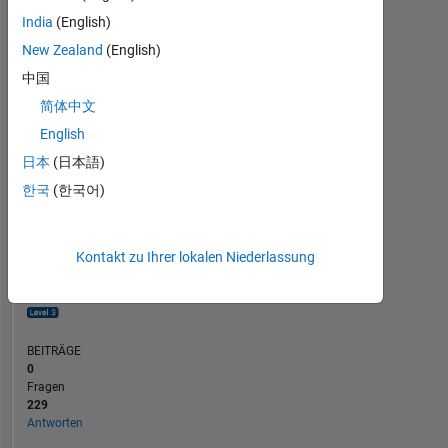
20
India
(English)
10
New Zealand
(English)
0
中国
12/23
04/24
08/24
12/24
08/25
12/25
04/26
08/26
08/23
01/24
06/24
11/24
L
04/25
09/25
02/26
07/26
简体中文
ZEITACHSE
English
日本
(日本語)
RANG
한국
(한국어)
919
of
302.028
Kontakt zu Ihrer lokalen Niederlassung
REPUTATION
84
BEITRÄGE
0
Fragen
229
Antworten