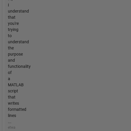
I
understand
that
you're
trying
to
understand
the
purpose
and
functionality
of
a
MATLAB
script
that
writes
formatted
lines
...
etwa