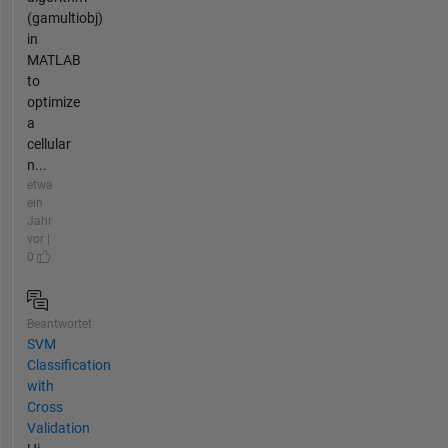
(gamultiobj)
in
MATLAB
to
optimize
a
cellular
n...
etwa
ein
Jahr
vor |
0
Beantwortet
SVM
Classification
with
Cross
Validation