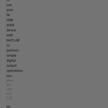
use
your
NI
USB-
6008
device
with
MATLAB
to
perform
simple
digital
output
operations,
suc...
etwa
ein
Jahr
vor |
0