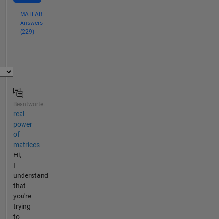
MATLAB
Answers
(229)
Beantwortet
real
power
of
matrices
Hi,
I
understand
that
you're
trying
to