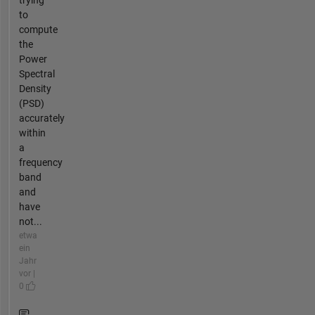
trying
to
compute
the
Power
Spectral
Density
(PSD)
accurately
within
a
frequency
band
and
have
not...
etwa
ein
Jahr
vor |
0