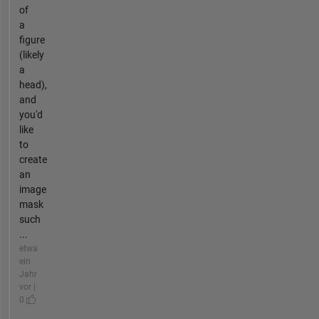
of
a
figure
(likely
a
head),
and
you'd
like
to
create
an
image
mask
such
...
etwa
ein
Jahr
vor |
0