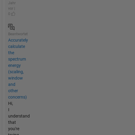
Jahr
vor |
0
Beantwortet
Accurately
calculate
the
spectrum
energy
(scaling,
window
and
other
concerns)
Hi,
I
understand
that
you're