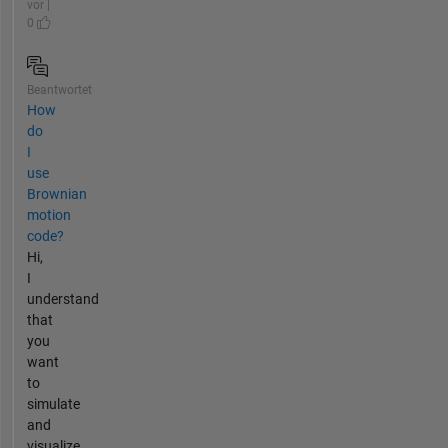
vor |
0
Beantwortet
How
do
I
use
Brownian
motion
code?
Hi,
I
understand
that
you
want
to
simulate
and
visualize