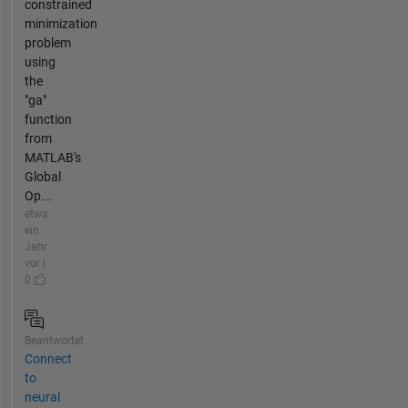
constrained
minimization
problem
using
the
"ga"
function
from
MATLAB's
Global
Op...
etwa
ein
Jahr
vor |
0
Beantwortet
Connect
to
neural