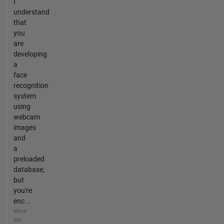
I
understand
that
you
are
developing
a
face
recognition
system
using
webcam
images
and
a
preloaded
database,
but
you're
enc...
etwa
ein