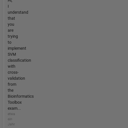
Hi,
I
understand
that
you
are
trying
to
implement
SVM
classification
with
cross-
validation
from
the
Bioinformatics
Toolbox
exam...
etwa
ein
Jahr