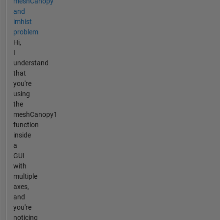
meshCanopy
and
imhist
problem
Hi,
I
understand
that
you're
using
the
meshCanopy1
function
inside
a
GUI
with
multiple
axes,
and
you're
noticing