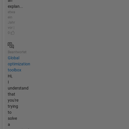
an
explan...
etwa
ein
Jahr
vor |
0
Beantwortet
Global
optimization
toolbox
Hi,
I
understand
that
you're
trying
to
solve
a