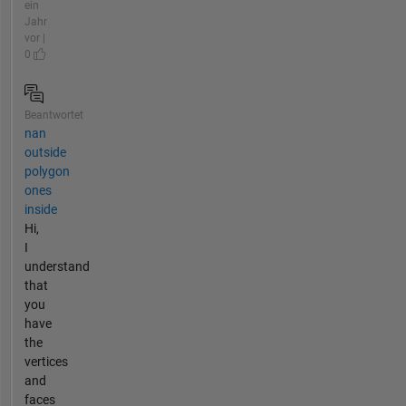
ein
Jahr
vor |
0
Beantwortet
nan
outside
polygon
ones
inside
Hi,
I
understand
that
you
have
the
vertices
and
faces