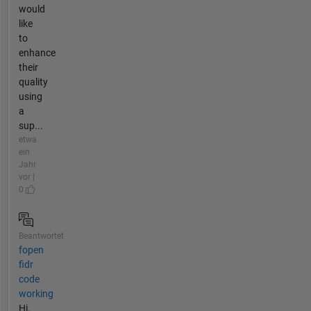
would
like
to
enhance
their
quality
using
a
sup...
etwa
ein
Jahr
vor |
0
Beantwortet
fopen
fidr
code
working
Hi,