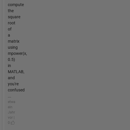
compute
the
square
root
of
a
matrix
using
mpower(x,
0.5)
in
MATLAB,
and
you're
confused
...
etwa
ein
Jahr
vor |
0