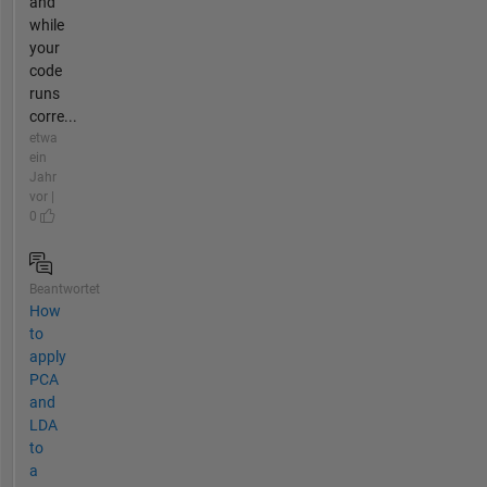
and
while
your
code
runs
corre...
etwa
ein
Jahr
vor |
0
Beantwortet
How
to
apply
PCA
and
LDA
to
a