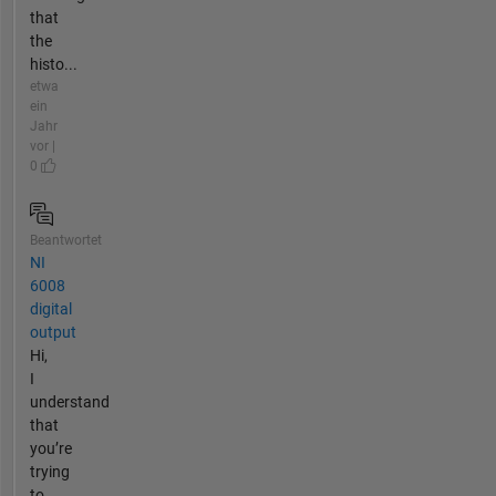
that
the
histo...
etwa
ein
Jahr
vor |
0
Beantwortet
NI
6008
digital
output
Hi,
I
understand
that
you’re
trying
to