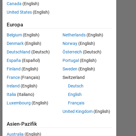
0
Canada
(English)
United States
(English)
Following:
0
Europa
Belgium
(English)
Netherlands
(English)
Follow
Denmark
(English)
Norway
(English)
Deutschland
(Deutsch)
Österreich
(Deutsch)
España
(Español)
Portugal
(English)
Dashboard
Finland
(English)
Sweden
(English)
France
(Français)
Switzerland
Statistik
Ireland
(English)
Deutsch
MATLAB Answers
Italia
(Italiano)
English
Luxembourg
(English)
Français
-10
-20
15
25
35
45
70
-5
5
60
United Kingdom
(English)
50
40
Asien-Pazifik
BEITRÄGE
10
30
Australia
(English)