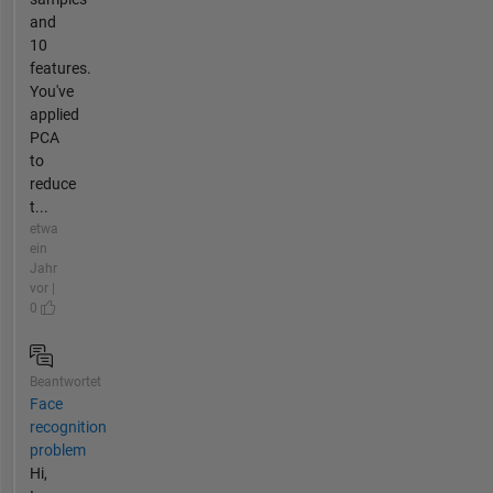
and
10
features.
You've
applied
PCA
to
reduce
t...
etwa
ein
Jahr
vor |
0
Beantwortet
Face
recognition
problem
Hi,