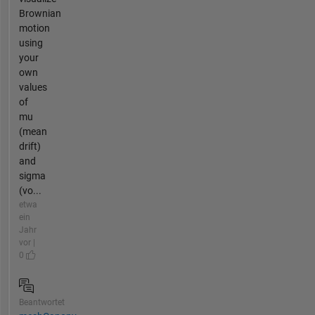
Brownian
motion
using
your
own
values
of
mu
(mean
drift)
and
sigma
(vo...
etwa
ein
Jahr
vor |
0
Beantwortet