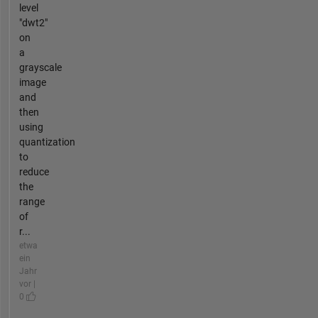
level
"dwt2"
on
a
grayscale
image
and
then
using
quantization
to
reduce
the
range
of
r...
etwa
ein
Jahr
vor |
0