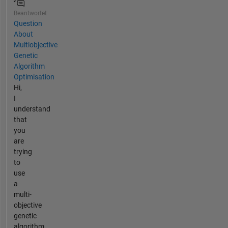
Beantwortet
Question
About
Multiobjective
Genetic
Algorithm
Optimisation
Hi,
I
understand
that
you
are
trying
to
use
a
multi-
objective
genetic
algorithm