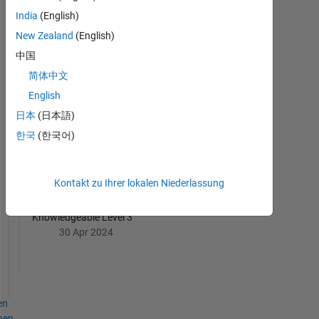
India
(English)
6 Month Streak
New Zealand
(English)
02 Feb 2024
中国
简体中文
English
日本
(日本語)
First Answer
한국
(한국어)
30 Aug 2023
Kontakt zu Ihrer lokalen Niederlassung
Knowledgeable Level 3
30 Apr 2024
en
hen