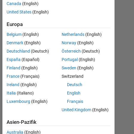
0
Canada
(English)
United States
(English)
Following:
0
Europa
Belgium
(English)
Netherlands
(English)
Follow
Denmark
(English)
Norway
(English)
Deutschland
(Deutsch)
Österreich
(Deutsch)
España
(Español)
Portugal
(English)
Abzeichen
Finland
(English)
Sweden
(English)
France
(Français)
Switzerland
Hari's
Abzeichen
Ireland
(English)
Deutsch
Italia
(Italiano)
English
MATLAB
Luxembourg
(English)
Français
Answers
Alle
Abzeichen
United Kingdom
(English)
Asien-Pazifik
Australia
(English)