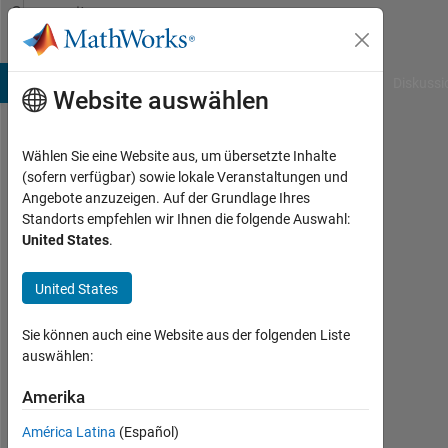
Weiter zum Inhalt
Community
Profile
B Answers
File Exchange
Cody
AI Chat Playground
Diskussi
Website auswählen
Wählen Sie eine Website aus, um übersetzte Inhalte
Hari
(sofern verfügbar) sowie lokale Veranstaltungen und
Angebote anzuzeigen. Auf der Grundlage Ihres
Last
Standorts empfehlen wir Ihnen die folgende Auswahl:
seen:
United States
.
etwa
ein
United States
Jahr
vor
|
Sie können auch eine Website aus der folgenden Liste
Aktiv
auswählen:
seit
2023
Amerika
América Latina
(Español)
Followers: