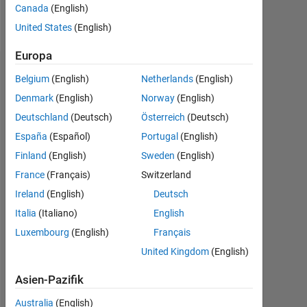
Canada
(English)
Nachricht
United States
(English)
Europa
Dashboard
Belgium
(English)
Netherlands
(English)
Denmark
(English)
Norway
(English)
Statistik
Deutschland
(Deutsch)
Österreich
(Deutsch)
MATLAB Answers
España
(Español)
Portugal
(English)
Finland
(English)
Sweden
(English)
-2
-1
4
3
France
(Français)
Switzerland
Ireland
(English)
Deutsch
2
BEITRÄGE
Italia
(Italiano)
English
L
Luxembourg
(English)
Français
1
United Kingdom
(English)
Asien-Pazifik
0
08/13
02/15
08/16
08/19
02/21
08/22
08/25
11/13
08/15
05/17
02/19
11/20
05/24
02/12
02/14
02/16
02/18
L
02/20
02/22
02/24
02/26
Australia
(English)