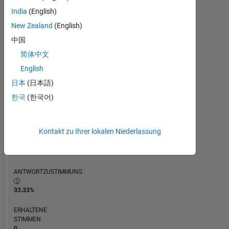
ZEITACHSE
India
(English)
New Zealand
(English)
RANG
中国
112.546
简体中文
of
302.028
English
日本
(日本語)
REPUTATION
0
한국
(한국어)
BEITRÄGE
15
Kontakt zu Ihrer lokalen Niederlassung
Fragen
0
Antworten
ANTWORTZUSTIMMUNG
33.33%
ERHALTENE
STIMMEN
0