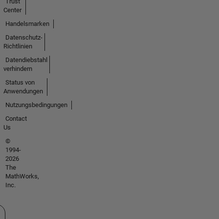
Trust
Center
Handelsmarken
Datenschutz-
Richtlinien
Datendiebstahl
verhindern
Status von
Anwendungen
Nutzungsbedingungen
Contact
Us
©
1994-
2026
The
MathWorks,
Inc.
 auswählen