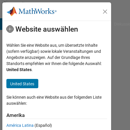
Weiter zum Inhalt
Community
Profile
B Answers
File Exchange
Cody
AI Chat Playground
Diskussi
Website auswählen
Wählen Sie eine Website aus, um übersetzte Inhalte
mmenvo
(sofern verfügbar) sowie lokale Veranstaltungen und
Angebote anzuzeigen. Auf der Grundlage Ihres
Aktiv
Standorts empfehlen wir Ihnen die folgende Auswahl:
seit
United States
.
2012
United States
Followers:
0
Sie können auch eine Website aus der folgenden Liste
Following:
auswählen:
0
Amerika
América Latina
(Español)
Follow