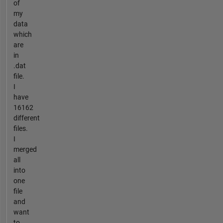
of
my
data
which
are
in
.dat
file.
I
have
16162
different
files.
I
merged
all
into
one
file
and
want
to