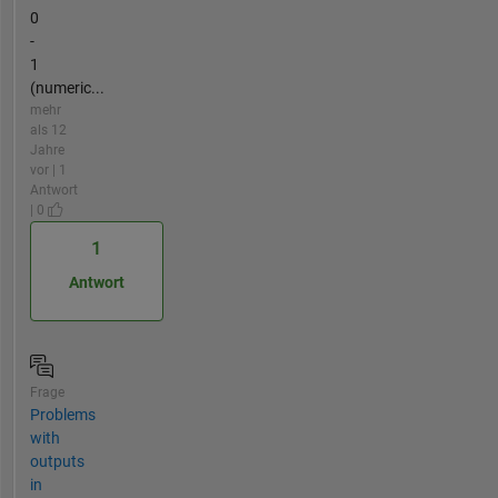
0
-
1
(numeric...
mehr
als 12
Jahre
vor | 1
Antwort
| 0
1
Antwort
Frage
Problems
with
outputs
in