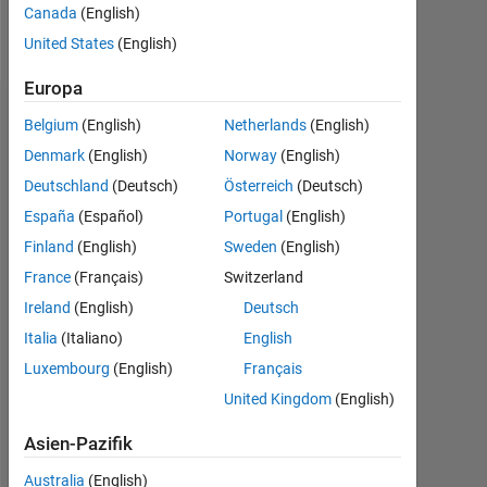
Canada
(English)
Nachricht
United States
(English)
Europa
Dashboard
Belgium
(English)
Netherlands
(English)
Denmark
(English)
Norway
(English)
Statistik
Deutschland
(Deutsch)
Österreich
(Deutsch)
MATLAB Answers
España
(Español)
Portugal
(English)
Finland
(English)
Sweden
(English)
-2
-1
4
3
France
(Français)
Switzerland
Ireland
(English)
Deutsch
2
BEITRÄGE
Italia
(Italiano)
English
L
Luxembourg
(English)
Français
1
United Kingdom
(English)
Asien-Pazifik
0
08/13
02/15
08/16
08/19
02/21
08/22
08/25
11/13
08/15
05/17
02/19
11/20
05/24
02/12
02/14
02/16
02/18
L
02/20
02/22
02/24
02/26
Australia
(English)