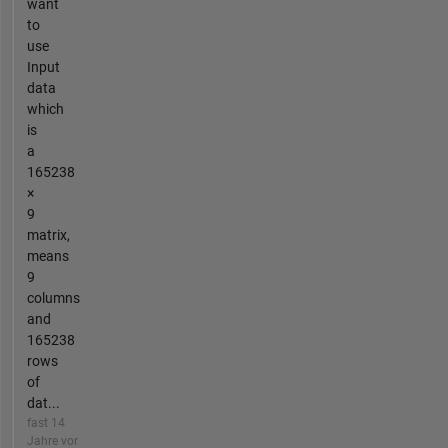
want
to
use
Input
data
which
is
a
165238
×
9
matrix,
means
9
columns
and
165238
rows
of
dat...
fast 14
Jahre vor