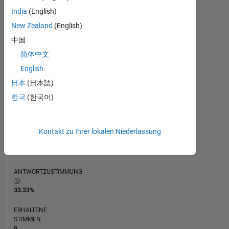
ZEITACHSE
India
(English)
New Zealand
(English)
RANG
中国
112.546
简体中文
of
302.034
English
日本
(日本語)
REPUTATION
0
한국
(한국어)
BEITRÄGE
15
Kontakt zu Ihrer lokalen Niederlassung
Fragen
0
Antworten
ANTWORTZUSTIMMUNG
33.33%
ERHALTENE
STIMMEN
0