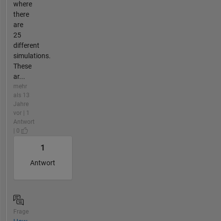
where
there
are
25
different
simulations.
These
ar...
mehr
als 13
Jahre
vor | 1
Antwort
| 0
1
Antwort
Frage