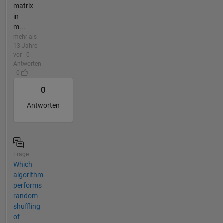
matrix
in
m...
mehr als
13 Jahre
vor | 0
Antworten
| 0
0
Antworten
Frage
Which
algorithm
performs
random
shuffling
of