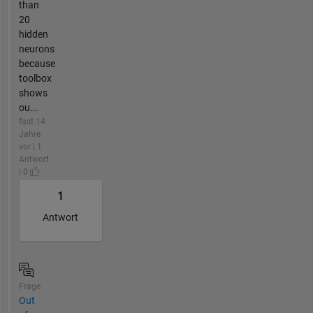
than
20
hidden
neurons
because
toolbox
shows
ou...
fast 14
Jahre
vor | 1
Antwort
| 0
1
Antwort
Frage
Out