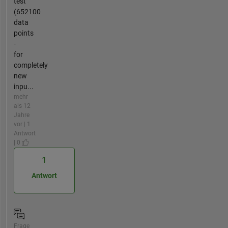
test
(652100
data
points
-
for
completely
new
inpu...
mehr
als 12
Jahre
vor | 1
Antwort
| 0
1
Antwort
Frage