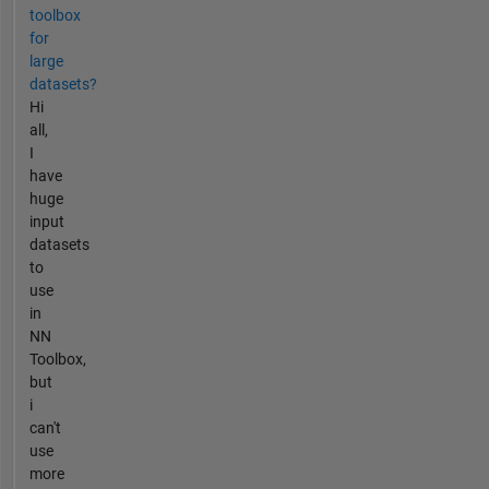
toolbox
for
large
datasets?
Hi
all,
I
have
huge
input
datasets
to
use
in
NN
Toolbox,
but
i
can't
use
more