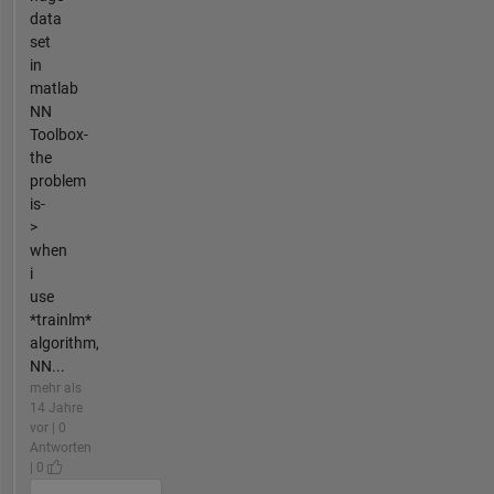
data
set
in
matlab
NN
Toolbox-
the
problem
is-
>
when
i
use
*trainlm*
algorithm,
NN...
mehr als
14 Jahre
vor | 0
Antworten
| 0