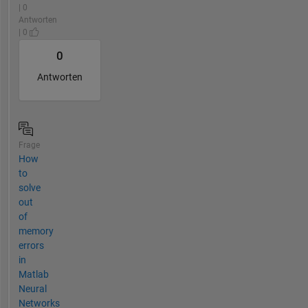
| 0
Antworten
| 0
0
Antworten
Frage
How
to
solve
out
of
memory
errors
in
Matlab
Neural
Networks