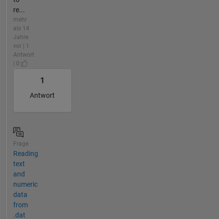
re...
mehr
als 14
Jahre
vor | 1
Antwort
| 0
1
Antwort
Frage
Reading
text
and
numeric
data
from
.dat