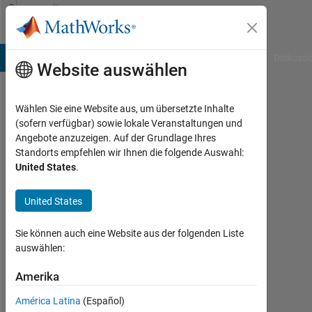
Weiter zum Inhalt
Community
Profile
B Answers
File Exchange
Cody
AI Chat Playground
Diskussi
Website auswählen
Wählen Sie eine Website aus, um übersetzte Inhalte
mmenvo
(sofern verfügbar) sowie lokale Veranstaltungen und
Angebote anzuzeigen. Auf der Grundlage Ihres
Aktiv
Standorts empfehlen wir Ihnen die folgende Auswahl:
seit
United States
.
2012
United States
Followers:
0
Sie können auch eine Website aus der folgenden Liste
Following:
auswählen:
0
Amerika
América Latina
(Español)
Follow