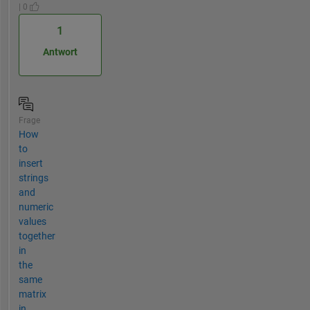
| 0
1
Antwort
Frage
How
to
insert
strings
and
numeric
values
together
in
the
same
matrix
in