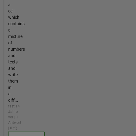
a
cell
which
contains
a
mixture
of
numbers
and
texts
and
write
them
in
a
diff...
fast 14
Jahre
vor | 1
Antwort
| 0