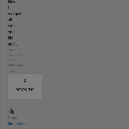
files.
I
merged
all
into
one
file
and...
mehr als
14 Jahre
vor | 0
Antworten
| 0
0
Antworten
Frage
Simulation