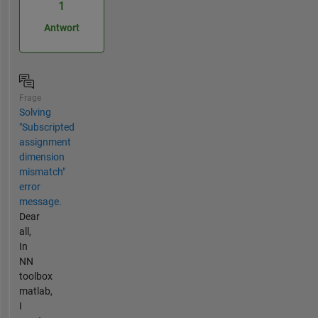
1
Antwort
Frage
Solving
"Subscripted
assignment
dimension
mismatch"
error
message.
Dear
all,
In
NN
toolbox
matlab,
I