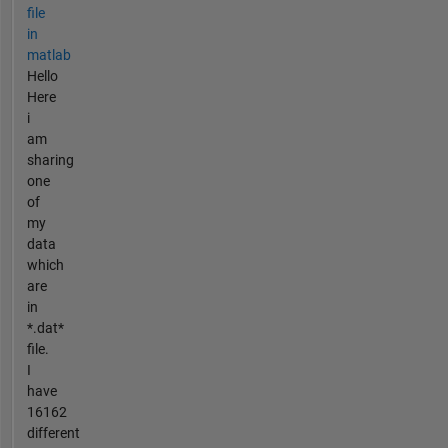
file
in
matlab
Hello
Here
i
am
sharing
one
of
my
data
which
are
in
*.dat*
file.
I
have
16162
different