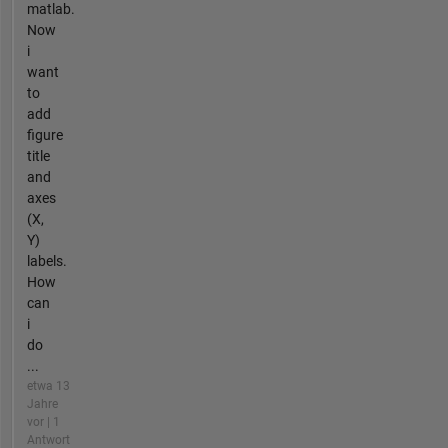
matlab.
Now
i
want
to
add
figure
title
and
axes
(X,
Y)
labels.
How
can
i
do
...
etwa 13
Jahre
vor | 1
Antwort