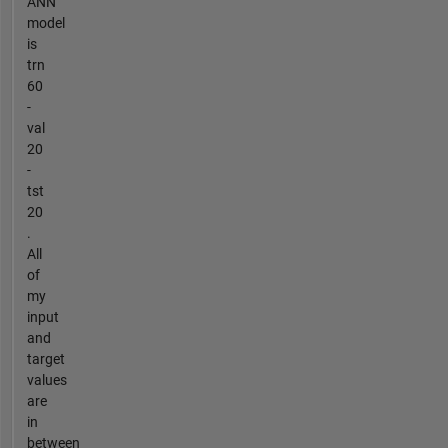
ANN
model
is
trn
60
-
val
20
-
tst
20
.
All
of
my
input
and
target
values
are
in
between