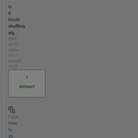
.
Is
it
Knuth
shuffling
alg...
mehr
als 13
Jahre
vor | 1
Antwort
| 0
1
Antwort
Frage
How
to
do