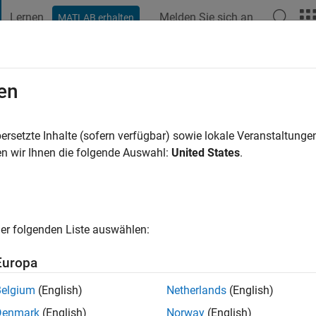
Lernen
Melden Sie sich an
MATLAB erhalten
t Playground
Diskussionen
Wettbewerbe
Blogs
Veröffentlic
en
ersetzte Inhalte (sofern verfügbar) sowie lokale Veranstaltung
ng:
0
n wir Ihnen die folgende Auswahl:
United States
.
cht
er folgenden Liste auswählen:
Europa
Belgium
(English)
Netherlands
(English)
Denmark
(English)
Norway
(English)