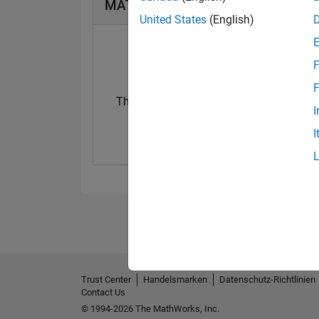
MATLAB Answers Abzeichen
United States
(English)
F
F
Thankful Level 1
I
20 Jul 2017
I
Trust Center
Handelsmarken
Datenschutz-Richtlinien
Contact Us
© 1994-2026 The MathWorks, Inc.