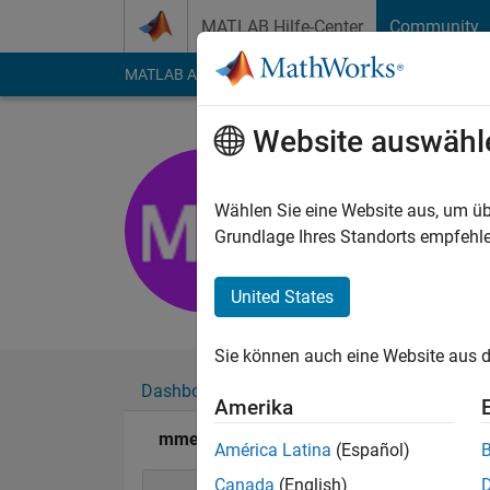
Weiter zum Inhalt
MATLAB Hilfe-Center
Community
MATLAB Answers
File Exchange
Cody
AI Cha
Website auswähl
mmenvo
Aktiv seit 2012
Wählen Sie eine Website aus, um üb
Followers:
0
Followi
Grundlage Ihres Standorts empfehle
Follow
Nachri
United States
Sie können auch eine Website aus d
Dashboard
Abzeichen
Empfehlungen
Amerika
mmenvo's Abzeichen
América Latina
(Español)
Canada
(English)