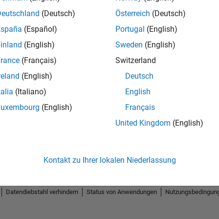
Deutschland
(Deutsch)
Österreich
(Deutsch)
España
(Español)
Portugal
(English)
inland
(English)
Sweden
(English)
rance
(Français)
Switzerland
reland
(English)
Deutsch
talia
(Italiano)
English
Luxembourg
(English)
Français
United Kingdom
(English)
Kontakt zu Ihrer lokalen Niederlassung
Datendiebstahl verhindern
Status von Anwendungen
Nutzungsbedingun