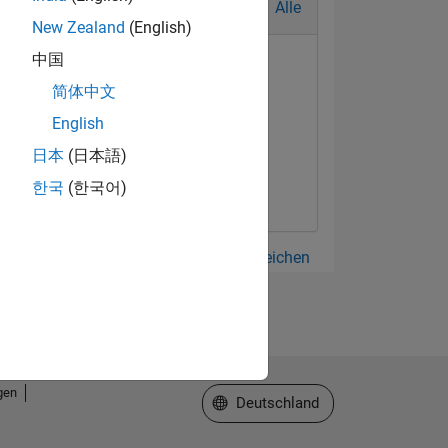
Alle
New Zealand
(English)
中国
简体中文
English
日本
(日本語)
한국
(한국어)
Alle anzeigen Abzeichen
gen
Website auswählen
Deutschland