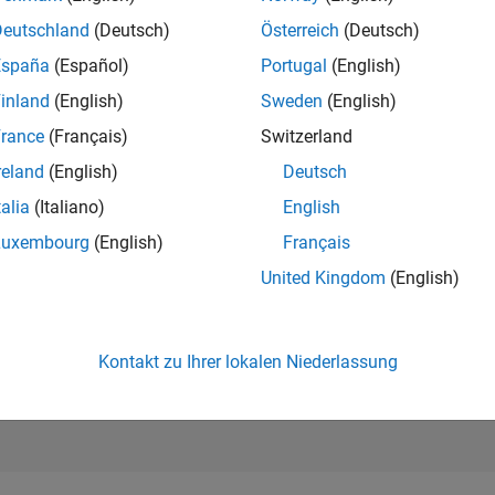
96.919
of 302.031
Deutschland
(Deutsch)
Österreich
(Deutsch)
España
(Español)
Portugal
(English)
REPUTATION
0
inland
(English)
Sweden
(English)
rance
(Français)
Switzerland
BEITRÄGE
7
Fragen
reland
(English)
Deutsch
0
Antworten
talia
(Italiano)
English
ANTWORTZUS
Luxembourg
(English)
Français
100.0%
/23
03/24
L
08/24
01/25
06/25
11/25
04/26
United Kingdom
(English)
ZEITACHSE
ERHALTENE
STIMMEN
0
Kontakt zu Ihrer lokalen Niederlassung