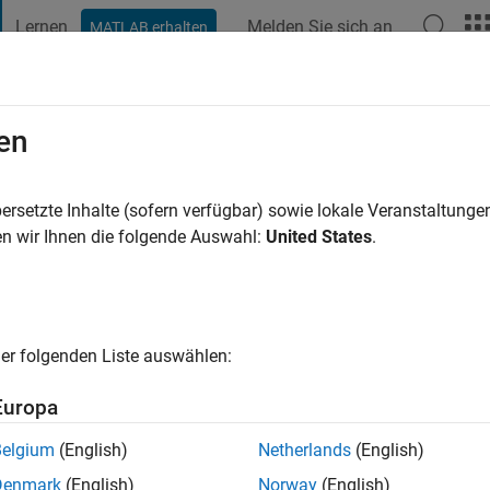
Lernen
Melden Sie sich an
MATLAB erhalten
t Playground
Diskussionen
Wettbewerbe
Blogs
Veröffentlic
en
4 Jahre vor
|
Aktiv seit 2021
ersetzte Inhalte (sofern verfügbar) sowie lokale Veranstaltung
ng:
0
n wir Ihnen die folgende Auswahl:
United States
.
er folgenden Liste auswählen:
Europa
Belgium
(English)
Netherlands
(English)
RANG
Denmark
(English)
Norway
(English)