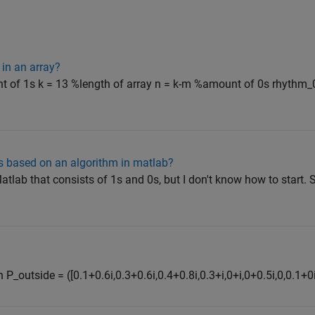
in an array?
nt of 1s k = 13 %length of array n = k-m %amount of 0s rhythm_0
is based on an algorithm in matlab?
atlab that consists of 1s and 0s, but I don't know how to start. S
n P_outside = ([0.1+0.6i,0.3+0.6i,0.4+0.8i,0.3+i,0+i,0+0.5i,0,0.1+0i,