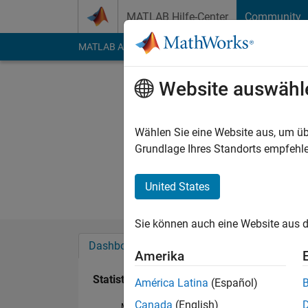
Weiter zum Inhalt
MATLAB Hilfe-Center
Community
MATLAB Answers
File Exchange
Cody
AI Cha
Website auswähl
Kevin
Last seen: mehr als 
Wählen Sie eine Website aus, um üb
Followers:
0
Followi
Grundlage Ihres Standorts empfehle
Follow
United States
Sie können auch eine Website aus d
Dashboard
Abzeichen
Empfehlungen
Amerika
Statistik
América Latina
(Español)
Canada
(English)
MATLAB Answers