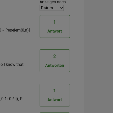
Filter2
Anzeigen nach
1
 = [repelem(0,n)]
Antwort
2
o I know that I
Antworten
1
0.1+0.6i]); P...
Antwort