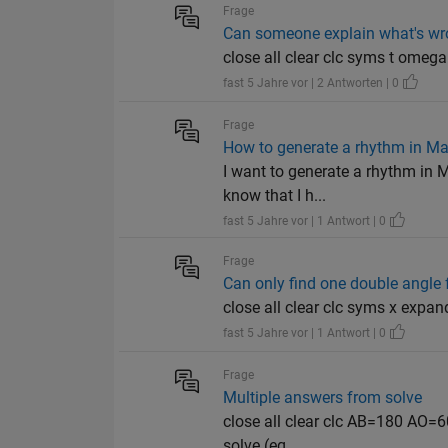
Frage
Can someone explain what's wr
close all clear clc syms t omega
fast 5 Jahre vor | 2 Antworten | 0
Frage
How to generate a rhythm in Ma
I want to generate a rhythm in M
know that I h...
fast 5 Jahre vor | 1 Antwort | 0
Frage
Can only find one double angle 
close all clear clc syms x expan
fast 5 Jahre vor | 1 Antwort | 0
Frage
Multiple answers from solve
close all clear clc AB=180 A
solve (eq...