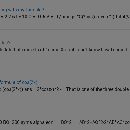
ong with my formula?
 = 2:2:6 I = 10 C = 0.05 V = (-I./omega.*C)*cos(omega.*t) fplot(V
tlab?
atlab that consists of 1s and 0s, but I don't know how I should g
formula of cos(2x).
d (cos(2*x)) ans = 2*cos(x)^2 - 1 That is one of the three double 
O=60 BO=200 syms alpha eqn1 = BO^2 == AB^2+AO^2-2*AB*AO*co