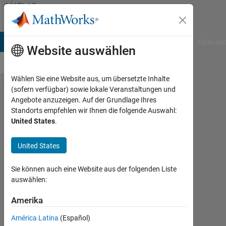
Weiter zum Inhalt
MATLAB
Answers
B Answers
File Exchange
Cody
AI Chat Playground
Diskussi
Website auswählen
Wählen Sie eine Website aus, um übersetzte Inhalte
(sofern verfügbar) sowie lokale Veranstaltungen und
How to
Angebote anzuzeigen. Auf der Grundlage Ihres
Standorts empfehlen wir Ihnen die folgende Auswahl:
generate
United States
.
a rhythm
that is
United States
based on
Sie können auch eine Website aus der folgenden Liste
an
auswählen:
algorithm
Amerika
in
matlab?
América Latina
(Español)