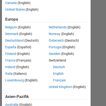
Canada
(English)
United States
(English)
Kevin
9
Europa
Jan.
2022
Belgium
(English)
Netherlands
(English)
2
Denmark
(English)
Norway
(English)
Antworten
Deutschland
(Deutsch)
Österreich
(Deutsch)
Antwort
España
(Español)
Portugal
(English)
akzeptiert
Finland
(English)
Sweden
(English)
France
(Français)
Switzerland
Aktualisiert
Ireland
(English)
Deutsch
14 Jan.
2022
Italia
(Italiano)
English
10
Luxembourg
(English)
Français
Ansichten
United Kingdom
(English)
(30 Tage)
Asien-Pazifik
Australia
(English)