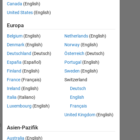
Antwort
Canada
(English)
United States
(English)
Antwort
akzeptiert
Europa
Belgium
(English)
Netherlands
(English)
Aktualisiert
6 Sep. 2021
Denmark
(English)
Norway
(English)
2
Deutschland
(Deutsch)
Österreich
(Deutsch)
Ansichten
España
(Español)
Portugal
(English)
(30 Tage)
Finland
(English)
Sweden
(English)
France
(Français)
Switzerland
Ältere
Ireland
(English)
Deutsch
Kommentare
Italia
(Italiano)
English
anzeigen
Luxembourg
(English)
Français
United Kingdom
(English)
Asien-Pazifik
close 
all
clear
Australia
(English)