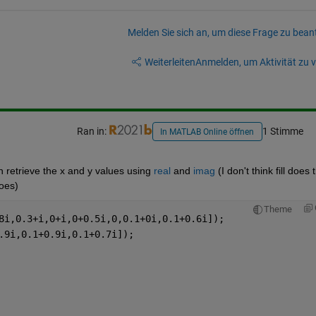
Melden Sie sich an, um diese Frage zu bean
Weiterleiten
Anmelden, um Aktivität zu v
Ran in:
1 Stimme
In MATLAB Online öffnen
an retrieve the x and y values using 
real
 and 
imag
 (I don't think fill does t
does)
Theme
8i,0.3+i,0+i,0+0.5i,0,0.1+0i,0.1+0.6i]);
.9i,0.1+0.9i,0.1+0.7i]);