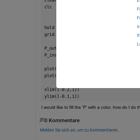
E
clc
F
F
I
hold 
on
grid 
on
I
L
P_outside = ([0.1+0.6i,0.3+0.6i,0.4+0.
P_inside = ([0.1+0.7i,0.21+0.7i,0.21+0
plot(P_outside)
plot(P_inside)
xlim([-0.2,1])
ylim([-0.1,1])
I would like to fill the 'P' with a color, how do I do t
0 Kommentare
Melden Sie sich an, um zu kommentieren.