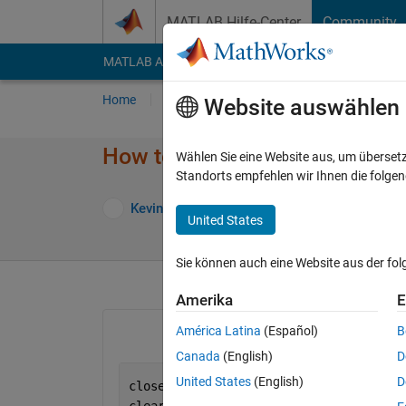
Weiter zum Inhalt
MATLAB Hilfe-Center
Community
MATLAB Answers
File Exchange
Cody
AI Cha
Home
Fragen
Antworten
Durchsuchen
Website auswählen
How to fill a 2D plot?
Wählen Sie eine Website aus, um überset
Standorts empfehlen wir Ihnen die folge
Antwort akz
Kevin
4 Nov. 2021
1 Antwort
United States
Sie können auch eine Website aus der fo
Amerika
E
América Latina
(Español)
B
Canada
(English)
D
United States
(English)
D
close 
all
clear