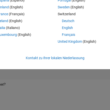
spaña
(Español)
Portugal
(English)
inland
(English)
Sweden
(English)
rance
(Français)
Switzerland
reland
(English)
Deutsch
talia
(Italiano)
English
uxembourg
(English)
Français
8i,0.3+i,0+i,0+0.5i,0,0.1+0i,0.1+0.6i]);
United Kingdom
(English)
.9i,0.1+0.9i,0.1+0.7i]);
Kontakt zu Ihrer lokalen Niederlassung
hat?