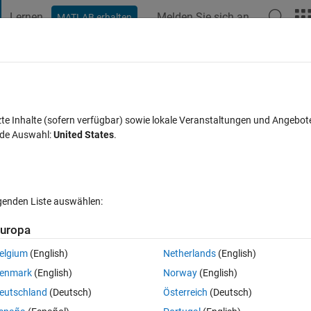
Lernen
Melden Sie sich an
MATLAB erhalten
t Playground
Diskussionen
Wettbewerbe
Blogs
Veröffentlic
FAQs zu MATLAB
Mehr
zte Inhalte (sofern verfügbar) sowie lokale Veranstaltungen und Angebot
nde Auswahl:
United States
.
eptiert
Aktualisiert 4 Nov. 2021
30 Ansichten (30 Tage)
lgenden Liste auswählen:
uropa
elgium
(English)
Netherlands
(English)
0 Stimmen
In MATLAB Online öffnen
enmark
(English)
Norway
(English)
Theme
eutschland
(Deutsch)
Österreich
(Deutsch)