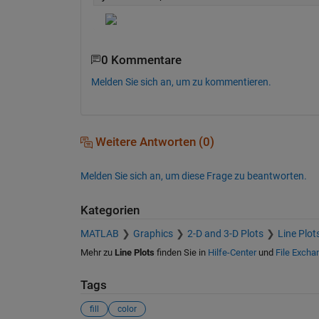
0 Kommentare
Melden Sie sich an, um zu kommentieren.
Weitere Antworten (0)
Melden Sie sich an, um diese Frage zu beantworten.
Kategorien
MATLAB
Graphics
2-D and 3-D Plots
Line Plot
Mehr zu
Line Plots
finden Sie in
Hilfe-Center
und
File Excha
Tags
fill
color