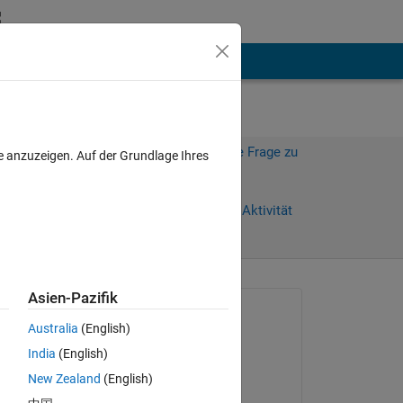
hen
Mehr
Melden Sie sich an, um diese Frage zu
e anzuzeigen. Auf der Grundlage Ihres
beantworten.
Weiterleiten
Anmelden, um Aktivität
zu verfolgen
Asien-Pazifik
Gefragt:
Australia
(English)
Kevin
India
(English)
am 4 Nov. 2021
Copy
New Zealand
(English)
Bearbeitet: