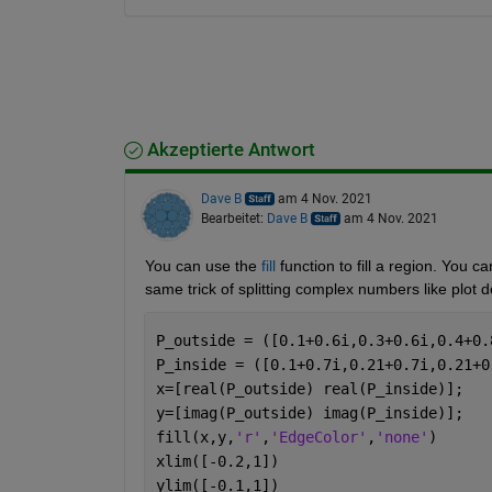
Akzeptierte Antwort
Dave B
am 4 Nov. 2021
Bearbeitet:
Dave B
am 4 Nov. 2021
You can use the 
fill
 function to fill a region. You c
same trick of splitting complex numbers like plot 
P_outside = ([0.1+0.6i,0.3+0.6i,0.4+0.
P_inside = ([0.1+0.7i,0.21+0.7i,0.21+0
x=[real(P_outside) real(P_inside)];
y=[imag(P_outside) imag(P_inside)];
fill(x,y,
'r'
,
'EdgeColor'
,
'none'
)
xlim([-0.2,1])
ylim([-0.1,1])