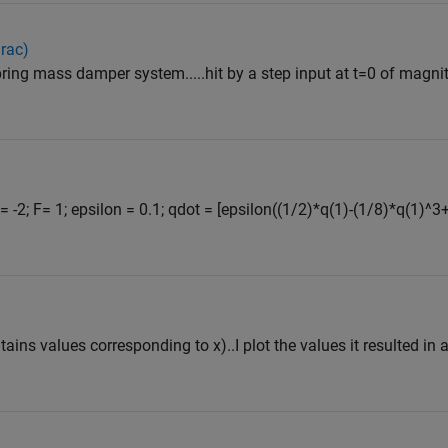
irac)
pring mass damper system.....hit by a step input at t=0 of magni
= -2; F= 1; epsilon = 0.1; qdot = [epsilon((1/2)*q(1)-(1/8)*q(1)^3
ntains values corresponding to x)..I plot the values it resulted in