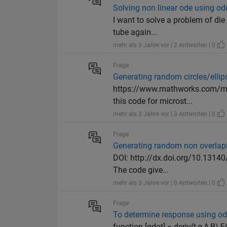
Solving non linear ode using o
I want to solve a problem of die
tube again...
mehr als 3 Jahre vor | 2 Antworten | 0
Frage
Generating random circles/ellip
https://www.mathworks.com/mat
this code for microst...
mehr als 3 Jahre vor | 3 Antworten | 0
Frage
Generating random non overlapin
DOI: http://dx.doi.org/10.13140/
The code give...
mehr als 3 Jahre vor | 0 Antworten | 0
Frage
To determine response using ode
function [qdot] = deriv(t,q,A,B) 