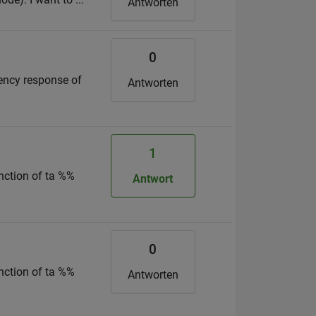
Antworten
0
uency response of
Antworten
1
unction of ta %%
Antwort
0
unction of ta %%
Antworten