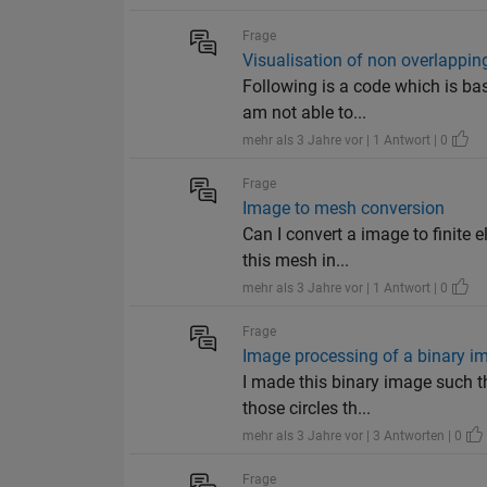
Frage
Visualisation of non overlappin
Following is a code which is ba
am not able to...
mehr als 3 Jahre vor | 1 Antwort | 0
Frage
Image to mesh conversion
Can I convert a image to finite e
this mesh in...
mehr als 3 Jahre vor | 1 Antwort | 0
Frage
Image processing of a binary i
I made this binary image such t
those circles th...
mehr als 3 Jahre vor | 3 Antworten | 0
Frage