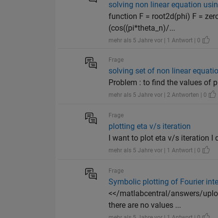
solving non linear equation usin
function F = root2d(phi) F = zero
(cos((pi*theta_n)/...
mehr als 5 Jahre vor | 1 Antwort | 0
Frage
solving set of non linear equati
Problem : to find the values of ph
mehr als 5 Jahre vor | 2 Antworten | 0
Frage
plotting eta v/s iteration
I want to plot eta v/s iteration
mehr als 5 Jahre vor | 1 Antwort | 0
Frage
Symbolic plotting of Fourier int
<</matlabcentral/answers/uplo
there are no values ...
mehr als 5 Jahre vor | 1 Antwort | 0