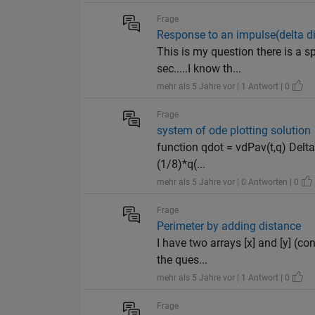
Frage
Response to an impulse(delta d
This is my question there is a s
sec.....I know th...
mehr als 5 Jahre vor | 1 Antwort | 0
Frage
system of ode plotting solution
function qdot = vdPav(t,q) Delta
(1/8)*q(...
mehr als 5 Jahre vor | 0 Antworten | 0
Frage
Perimeter by adding distance
I have two arrays [x] and [y] (co
the ques...
mehr als 5 Jahre vor | 1 Antwort | 0
Frage