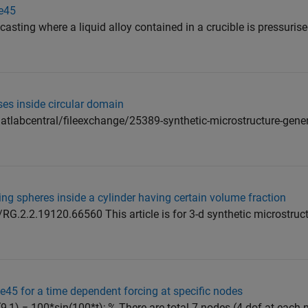
de45
 casting where a liquid alloy contained in a crucible is pressuris
ses inside circular domain
labcentral/fileexchange/25389-synthetic-microstructure-gener
g spheres inside a cylinder having certain volume fraction
RG.2.2.19120.66560 This article is for 3-d synthetic microstruc
45 for a time dependent forcing at specific nodes
F(9,1) = 100*sin(100*t); % There are total 7 nodes (4 dof at each no