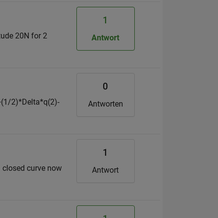
1
tude 20N for 2
Antwort
0
+(1/2)*Delta*q(2)-
Antworten
1
 a closed curve now
Antwort