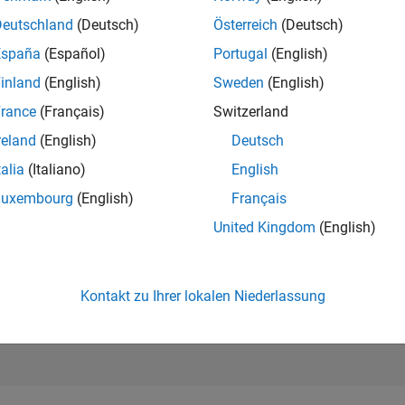
293.298
of 302.025
Deutschland
(Deutsch)
Österreich
(Deutsch)
España
(Español)
Portugal
(English)
REPUTATION
0
inland
(English)
Sweden
(English)
rance
(Français)
Switzerland
BEITRÄGE
21
Fragen
reland
(English)
Deutsch
0
Antworten
talia
(Italiano)
English
ANTWORTZUS
Luxembourg
(English)
Français
42.86%
07/23
12/23
L
05/24
10/24
03/25
08/25
01/26
06/26
United Kingdom
(English)
ZEITACHSE
ERHALTENE
STIMMEN
0
Kontakt zu Ihrer lokalen Niederlassung