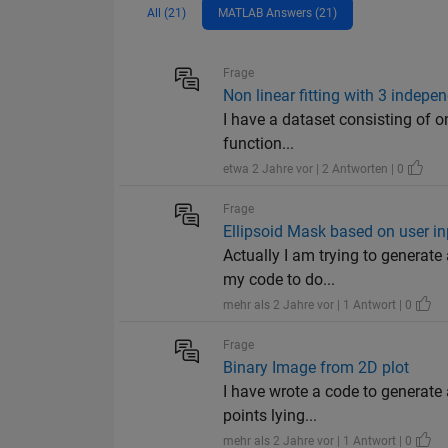
All (21)
MATLAB Answers (21)
Frage
Non linear fitting with 3 indepe
I have a dataset consisting of on
function...
etwa 2 Jahre vor | 2 Antworten | 0
Frage
Ellipsoid Mask based on user in
Actually I am trying to generate
my code to do...
mehr als 2 Jahre vor | 1 Antwort | 0
Frage
Binary Image from 2D plot
I have wrote a code to generate 
points lying...
mehr als 2 Jahre vor | 1 Antwort | 0