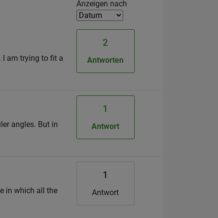
Filter2
Anzeigen nach
2
I am trying to fit a
Antworten
1
ler angles. But in
Antwort
1
e in which all the
Antwort