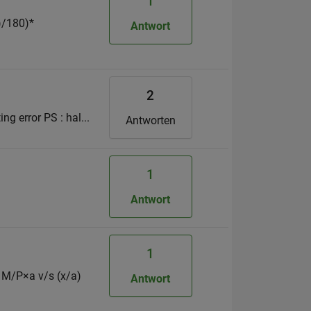
1
))/180)*
Antwort
2
ng error PS : hal...
Antworten
1
Antwort
1
 M/P×a v/s (x/a)
Antwort