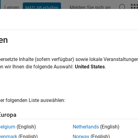
Lernen
Melden Sie sich an
MATLAB erhalten
t Playground
Diskussionen
Wettbewerbe
Blogs
Veröffentlic
en
hre vor
|
Aktiv seit 2021
ersetzte Inhalte (sofern verfügbar) sowie lokale Veranstaltung
ng:
0
n wir Ihnen die folgende Auswahl:
United States
.
er folgenden Liste auswählen:
Europa
Belgium
(English)
Netherlands
(English)
RANG
Denmark
(English)
Norway
(English)