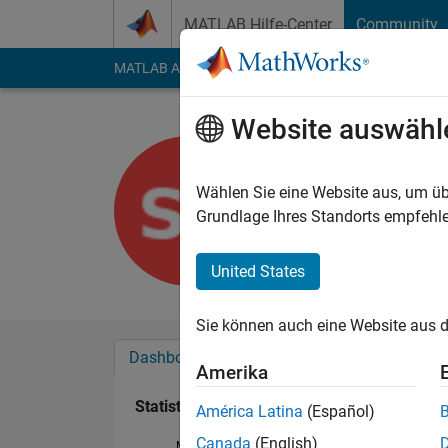
Weiter zum Inhalt
MATLAB Hilfe-Center
Community
MATLAB Answers
File Exchange
Cody
AI Cha
Website auswähl
Shubham
Last seen: etwa 2 Ja
Wählen Sie eine Website aus, um üb
Followers:
0
Followi
Grundlage Ihres Standorts empfehle
Follow
United States
Sie können auch eine Website aus d
Dashboard
Abzeichen
Empfehlungen
Amerika
Statistik
América Latina
(Español)
Canada
(English)
MATLAB Answers