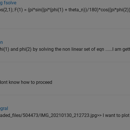
g fsolve
s(2,1); F(1) = (pi*sin((pi*(phi(1) + theta_n))/180)*cos((pi*phi(2
on
i(1) and phi(2) by solving the non linear set of eqn ......I am getti
 I dont know how to proceed
egral
aded_files/504473/IMG_20210130_212723.jpg>> I want to plot