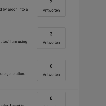
2
ed by argon into a
Antworten
3
ator/ I am using
Antworten
0
ture generation.
Antworten
0
de). I want to ...