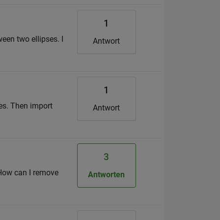
1
een two ellipses. I
Antwort
1
les. Then import
Antwort
3
 How can I remove
Antworten