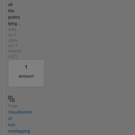
all
the
points
lying...
mehr
als 2
Jahre
vor | 1
Antwort
| 0
1
Antwort
Frage
Visualisation
of
non
overlapping