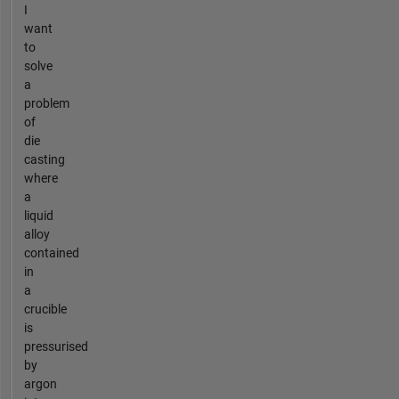
I
want
to
solve
a
problem
of
die
casting
where
a
liquid
alloy
contained
in
a
crucible
is
pressurised
by
argon