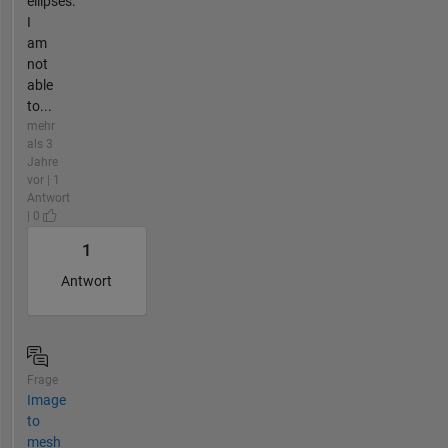
ellipses.
I
am
not
able
to...
mehr
als 3
Jahre
vor | 1
Antwort
| 0
1
Antwort
Frage
Image
to
mesh