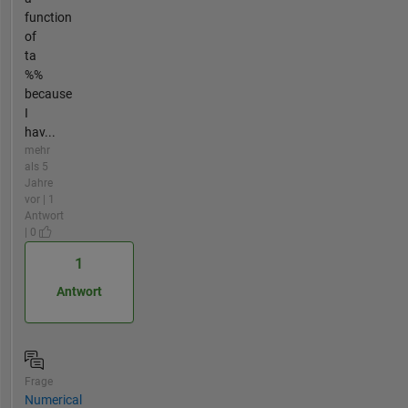
function
of
ta
%%
because
I
hav...
mehr
als 5
Jahre
vor | 1
Antwort
| 0
1
Antwort
Frage
Numerical