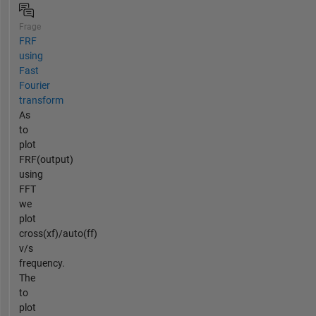
Frage
FRF
using
Fast
Fourier
transform
As
to
plot
FRF(output)
using
FFT
we
plot
cross(xf)/auto(ff)
v/s
frequency.
The
to
plot