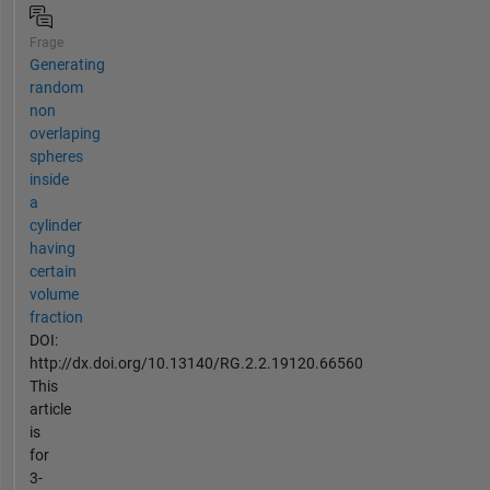
Frage
Generating
random
non
overlaping
spheres
inside
a
cylinder
having
certain
volume
fraction
DOI:
http://dx.doi.org/10.13140/RG.2.2.19120.66560
This
article
is
for
3-