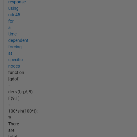
response
using
ode45
for
a
time
dependent
forcing
at
specific
nodes
function
[qdot]
=
deriv(t,q,A,B)
F(9,1)
=
100*sin(100*t);
%
There
are
total