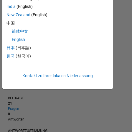
2
India
(English)
1
New Zealand
(English)
0
中国
08/21
03/22
10/22
05/23
12/23
07/24
02/25
09/25
04/26
09/21
05/22
01/23
09/23
01/25
05/26
01/21
11/21
09/22
07/23
L
05/24
03/25
01/26
简体中文
ZEITACHSE
English
日本
(日本語)
RANG
한국
(한국어)
293.298
of
302.025
Kontakt zu Ihrer lokalen Niederlassung
REPUTATION
0
BEITRÄGE
21
Fragen
0
Antworten
ANTWORTZUSTIMMUNG