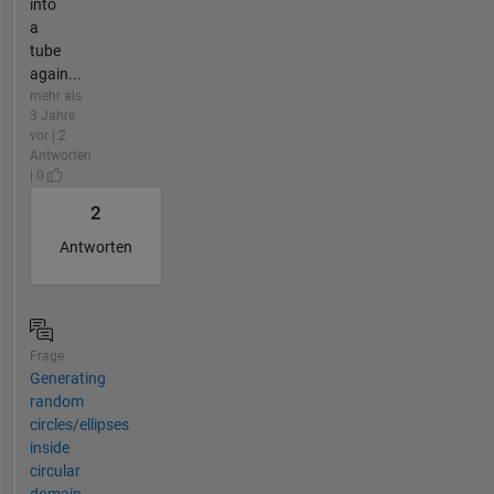
into
a
tube
again...
mehr als
3 Jahre
vor | 2
Antworten
| 0
2
Antworten
Frage
Generating
random
circles/ellipses
inside
circular
domain