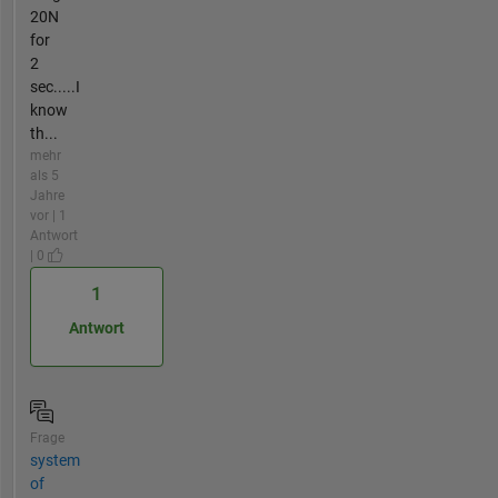
20N
for
2
sec.....I
know
th...
mehr
als 5
Jahre
vor | 1
Antwort
| 0
1
Antwort
Frage
system
of