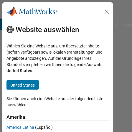
Weiter zum Inhalt
Community
Profile
B Answers
File Exchange
Cody
AI Chat Playground
Diskussi
Website auswählen
Wählen Sie eine Website aus, um übersetzte Inhalte
Shubham
(sofern verfügbar) sowie lokale Veranstaltungen und
Angebote anzuzeigen. Auf der Grundlage Ihres
Last
Standorts empfehlen wir Ihnen die folgende Auswahl:
seen:
United States
.
etwa
2
United States
Jahre
vor
|
Sie können auch eine Website aus der folgenden Liste
Aktiv
auswählen:
seit
2021
Amerika
América Latina
(Español)
Followers: