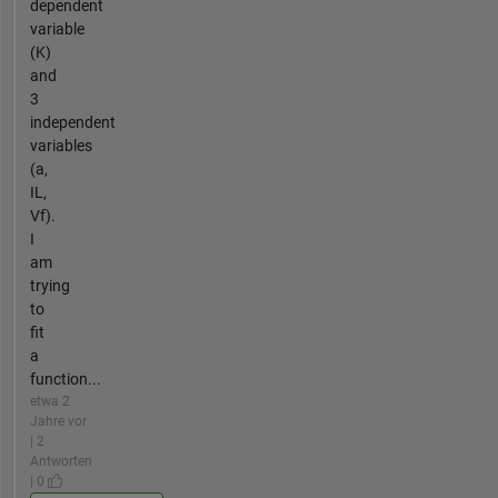
dependent
variable
(K)
and
3
independent
variables
(a,
IL,
Vf).
I
am
trying
to
fit
a
function...
etwa 2
Jahre vor
| 2
Antworten
| 0