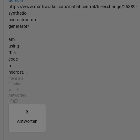
https://www.mathworks.com/matlabcentral/fileexchange/25389-
synthetic-
microstructure-
generator/
I
am
using
this
code
for
microst...
mehr als
3 Jahre
vor | 3
Antworten
| 0
3
Antworten