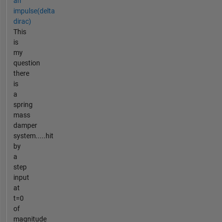
an
impulse(delta
dirac)
This
is
my
question
there
is
a
spring
mass
damper
system.....hit
by
a
step
input
at
t=0
of
magnitude