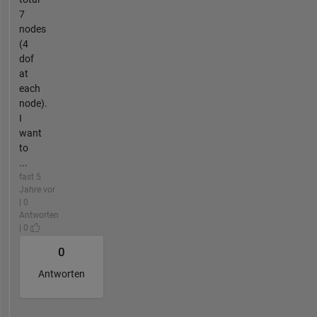
7
nodes
(4
dof
at
each
node).
I
want
to
...
fast 5
Jahre vor
| 0
Antworten
| 0
0
Antworten