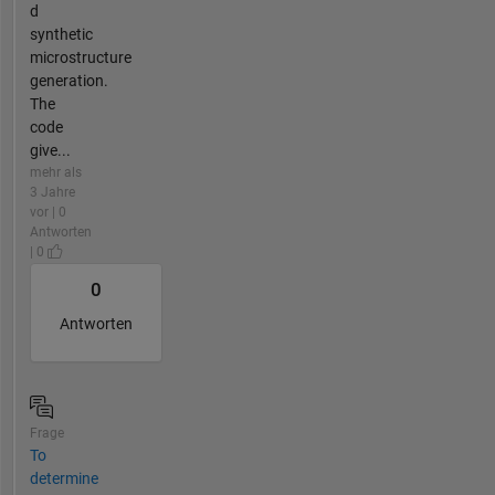
d
synthetic
microstructure
generation.
The
code
give...
mehr als
3 Jahre
vor | 0
Antworten
| 0
0
Antworten
Frage
To
determine