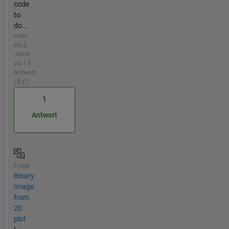
code
to
do...
mehr
als 2
Jahre
vor | 1
Antwort
| 0
1
Antwort
Frage
Binary
Image
from
2D
plot