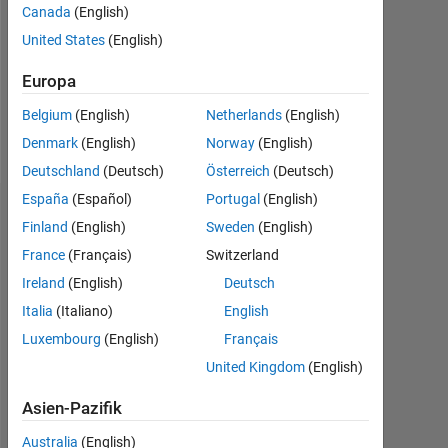
0
Canada
(English)
United States
(English)
Following:
0
Europa
Belgium
(English)
Netherlands
(English)
Follow
Denmark
(English)
Norway
(English)
Deutschland
(Deutsch)
Österreich
(Deutsch)
España
(Español)
Portugal
(English)
Dashboard
Finland
(English)
Sweden
(English)
France
(Français)
Switzerland
Statistik
Ireland
(English)
Deutsch
MATLAB Answers
Italia
(Italiano)
English
Luxembourg
(English)
Français
-2
-1
7
6
United Kingdom
(English)
5
4
Asien-Pazifik
BEITRÄGE
L
3
Australia
(English)