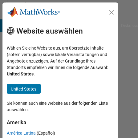
Weiter zum Inhalt
Community
Profile
B Answers
File Exchange
Cody
AI Chat Playground
Diskussi
Website auswählen
Wählen Sie eine Website aus, um übersetzte Inhalte
Shubham
(sofern verfügbar) sowie lokale Veranstaltungen und
Angebote anzuzeigen. Auf der Grundlage Ihres
Last
Standorts empfehlen wir Ihnen die folgende Auswahl:
seen:
United States
.
etwa
2
United States
Jahre
vor
|
Sie können auch eine Website aus der folgenden Liste
Aktiv
auswählen:
seit
2021
Amerika
América Latina
(Español)
Followers: