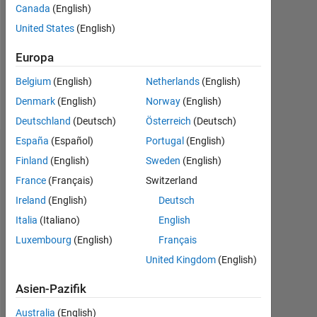
0
Canada
(English)
United States
(English)
Following:
0
Europa
Belgium
(English)
Netherlands
(English)
Follow
Denmark
(English)
Norway
(English)
Deutschland
(Deutsch)
Österreich
(Deutsch)
España
(Español)
Portugal
(English)
Abzeichen
Finland
(English)
Sweden
(English)
France
(Français)
Switzerland
Shubham's
Abzeichen
Ireland
(English)
Deutsch
Italia
(Italiano)
English
MATLAB
Luxembourg
(English)
Français
Answers
Alle
Abzeichen
United Kingdom
(English)
Asien-Pazifik
Australia
(English)