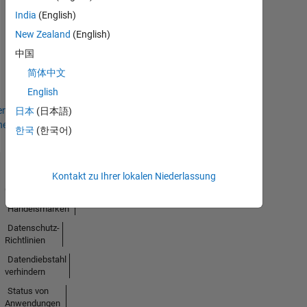
India
(English)
Thankful Level 3
New Zealand
(English)
08 Mar 2021
中国
简体中文
English
en
日本
(日本語)
hen
한국
(한국어)
Kontakt zu Ihrer lokalen Niederlassung
Trust
Center
Handelsmarken
Datenschutz-
Richtlinien
Datendiebstahl
verhindern
Status von
Anwendungen