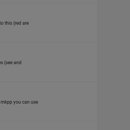
o this (red are
es (see and
ion mkpp you can use