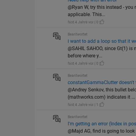
@Ryan W, try this instead - you 
applicable. This...
fast 4 Jahre vor | 0
Beantwortet
i want to add a loop so that it wo
@SAHIL SAHOO, since Gt(1) is not
before where y...
fast 4 Jahre vor | 0
Beantwortet
constantGammaClutter doesn't t
@Andrey Senkov, this bullet be
(mathworks.com) indicates it ...
fast 4 Jahre vor | 1
Beantwortet
I'm getting an error (Index in p
@Majd AG, find is going to look a