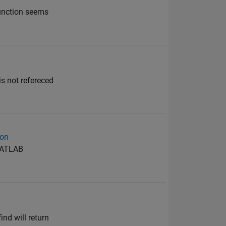
function seems
is not refereced
ion
 MATLAB
ind will return