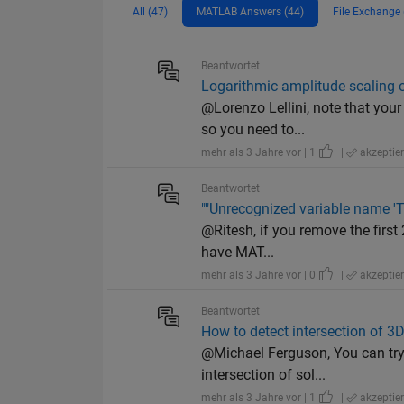
All (47)
MATLAB Answers (44)
File Exchange 
Beantwortet
Logarithmic amplitude scaling o
@Lorenzo Lellini, note that you
so you need to...
mehr als 3 Jahre vor | 1
|
akzeptier
Beantwortet
""Unrecognized variable name 'Tim
@Ritesh, if you remove the first 
have MAT...
mehr als 3 Jahre vor | 0
|
akzeptier
Beantwortet
How to detect intersection of 3D
@Michael Ferguson, You can try 
intersection of sol...
mehr als 3 Jahre vor | 1
|
akzeptier