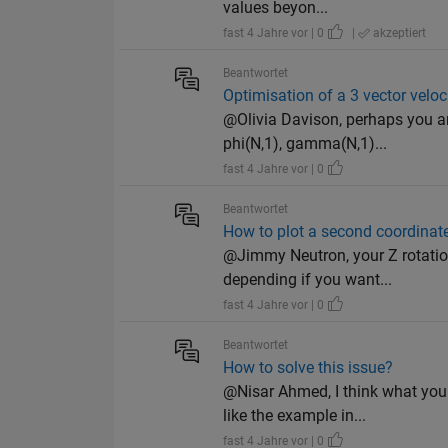
values beyon...
fast 4 Jahre vor | 0
|
akzeptiert
Beantwortet
Optimisation of a 3 vector veloc
@Olivia Davison, perhaps you ar
phi(N,1), gamma(N,1)...
fast 4 Jahre vor | 0
Beantwortet
How to plot a second coordinat
@Jimmy Neutron, your Z rotation
depending if you want...
fast 4 Jahre vor | 0
Beantwortet
How to solve this issue?
@Nisar Ahmed, I think what you
like the example in...
fast 4 Jahre vor | 0