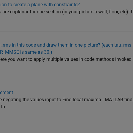
on to create a plane with constraints?
 are coplanar for one section (in your picture a wall, floor, etc) 
au_rms in this code and draw them in one picture? (each tau_rms 
SNR_MMSE is same as 30.)
re you want to apply multiple values in code methods invoked t
atement
 negating the values input to Find local maxima - MATLAB fin
o...