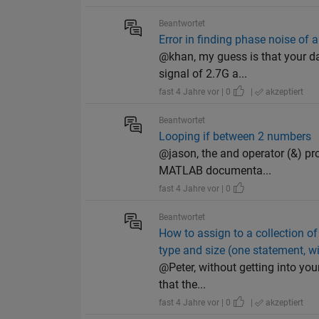
Beantwortet
Error in finding phase noise of an
@khan, my guess is that your da
signal of 2.7G a...
fast 4 Jahre vor | 0
|
akzeptiert
Beantwortet
Looping if between 2 numbers
@jason, the and operator (&) pro
MATLAB documenta...
fast 4 Jahre vor | 0
Beantwortet
How to assign to a collection of
type and size (one statement, wi
@Peter, without getting into your
that the...
fast 4 Jahre vor | 0
|
akzeptiert