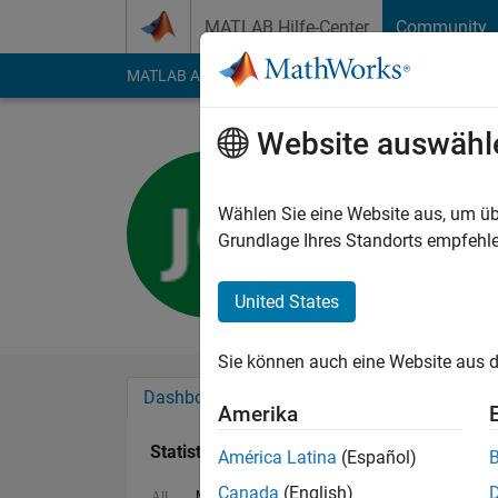
Weiter zum Inhalt
MATLAB Hilfe-Center
Community
MATLAB Answers
File Exchange
Cody
AI Cha
Website auswähl
Jeffrey Cl
Last seen: 3 Monate 
Wählen Sie eine Website aus, um üb
Followers:
1
Followi
Grundlage Ihres Standorts empfehle
Follow
United States
Sie können auch eine Website aus d
Dashboard
Abzeichen
Empfehlungen
Amerika
Statistik
América Latina
(Español)
Canada
(English)
MATLAB Answers
File Exchange
All