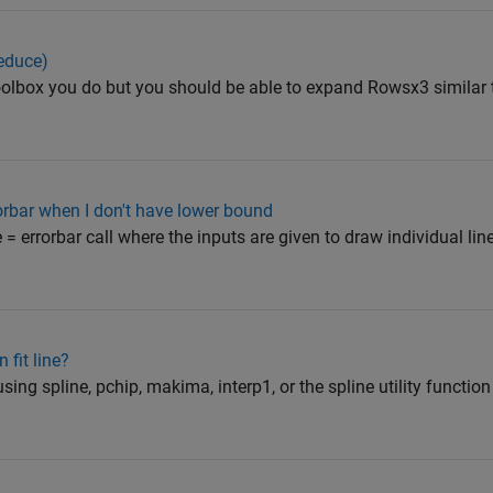
reduce)
toolbox you do but you should be able to expand Rowsx3 similar t
rorbar when I don't have lower bound
 = errorbar call where the inputs are given to draw individual lin
 fit line?
using spline, pchip, makima, interp1, or the spline utility funct