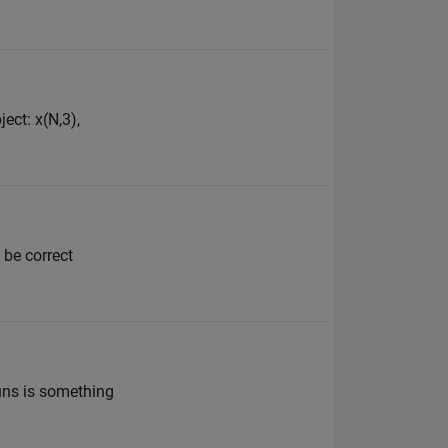
ect: x(N,3),
 be correct
uns is something