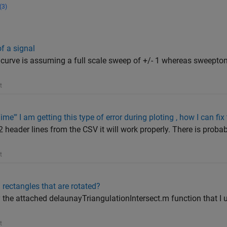
(3)
f a signal
r curve is assuming a full scale sweep of +/- 1 whereas sweepto
t
e'" I am getting this type of error during ploting , how I can fix 
2 header lines from the CSV it will work properly. There is probab
t
 rectangles that are rotated?
the attached delaunayTriangulationIntersect.m function that I u
t