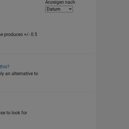
Filter2
Anzeigen nach
ne produces +/- 0.5
this?
ly an alternative to
se to look for