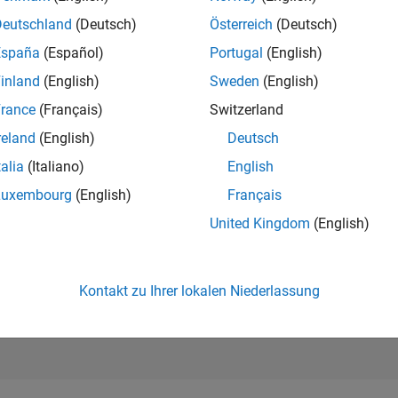
879
of 302.034
Deutschland
(Deutsch)
Österreich
(Deutsch)
España
(Español)
Portugal
(English)
REPUTATION
88
inland
(English)
Sweden
(English)
rance
(Français)
Switzerland
BEITRÄGE
0
Fragen
reland
(English)
Deutsch
44
Antworten
talia
(Italiano)
English
ANTWORTZUS
Luxembourg
(English)
Français
0.00%
04/24
L
08/24
12/24
04/25
08/25
12/25
04/26
08/26
United Kingdom
(English)
ZEITACHSE
ERHALTENE
STIMMEN
6
Kontakt zu Ihrer lokalen Niederlassung