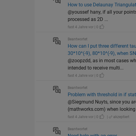
How to use Delaunay Triangulati
@youssef hany, if all your points
processed as 2D ...
fast 4 Jahre vor | 0
Beantwortet
How can I put three different t
30*10^(-9), 80*10^(-9), when 
@zoopzdd, as in most cases whe
intended to receive multi...
fast 4 Jahre vor | 0
Beantwortet
Problem with threshold in if st
@Siegmund Nuyts, since you are
(mathworks.com) when looking f
fast 4 Jahre vor | 0
|
akzeptiert
Beantwortet
Need help with an error