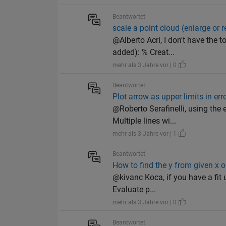
Beantwortet
scale a point cloud (enlarge or 
@Alberto Acri, I don't have the 
added): % Creat...
mehr als 3 Jahre vor | 0
Beantwortet
Plot arrow as upper limits in er
@Roberto Serafinelli, using the e
Multiple lines wi...
mehr als 3 Jahre vor | 1
Beantwortet
How to find the y from given x on
@kivanc Koca, if you have a fit 
Evaluate p...
mehr als 3 Jahre vor | 0
Beantwortet