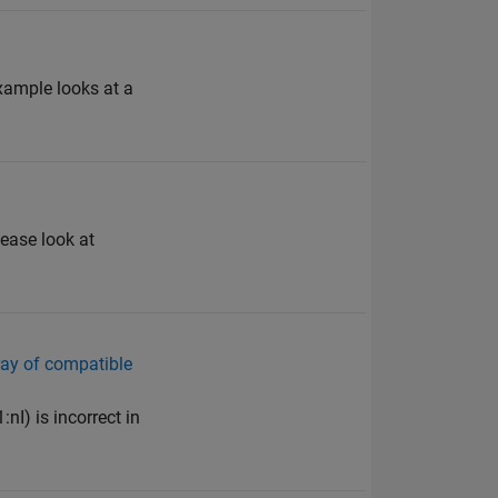
xample looks at a
lease look at
rray of compatible
nI) is incorrect in