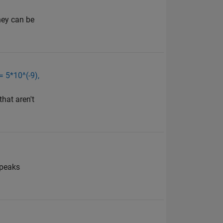
they can be
= 5*10^(-9),
hat aren't
dpeaks