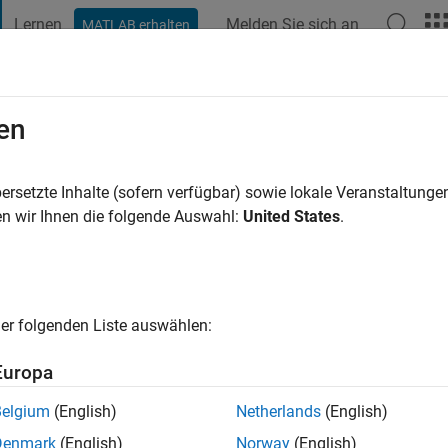
Lernen
Melden Sie sich an
MATLAB erhalten
t Playground
Diskussionen
Wettbewerbe
Blogs
Veröffentlic
en
ark
vor
|
Aktiv seit 2022
ersetzte Inhalte (sofern verfügbar) sowie lokale Veranstaltung
ng:
0
n wir Ihnen die folgende Auswahl:
United States
.
er folgenden Liste auswählen:
Europa
Belgium
(English)
Netherlands
(English)
RANG
Denmark
(English)
Norway
(English)