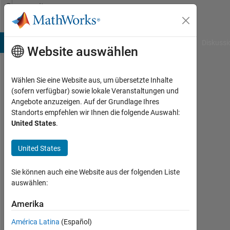
Weiter zum Inhalt
Community
Profile
B Answers
File Exchange
Cody
AI Chat Playground
Diskussi
Website auswählen
Wählen Sie eine Website aus, um übersetzte Inhalte
Ted
(sofern verfügbar) sowie lokale Veranstaltungen und
Angebote anzuzeigen. Auf der Grundlage Ihres
deGuzman
Standorts empfehlen wir Ihnen die folgende Auswahl:
United States
.
Last
seen:
mehr
United States
als 5
Jahre
Sie können auch eine Website aus der folgenden Liste
vor
auswählen:
|
Aktiv
Amerika
seit
América Latina
(Español)
2014