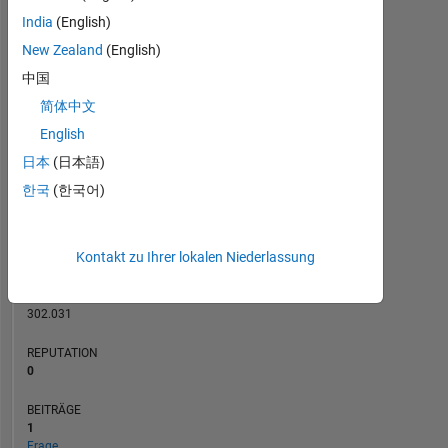
India
(English)
BEITRÄGE
New Zealand
(English)
L
1
中国
简体中文
English
0
日本
(日本語)
01/16
04/17
07/18
01/21
04/22
07/23
01/26
03/16
08/17
01/19
06/20
11/21
04/23
09/24
02/26
10/14
06/16
02/18
10/19
L
06/21
02/23
10/24
06/26
한국
(한국어)
ZEITACHSE
Kontakt zu Ihrer lokalen Niederlassung
RANG
87.315
of
302.031
REPUTATION
0
BEITRÄGE
1
Frage