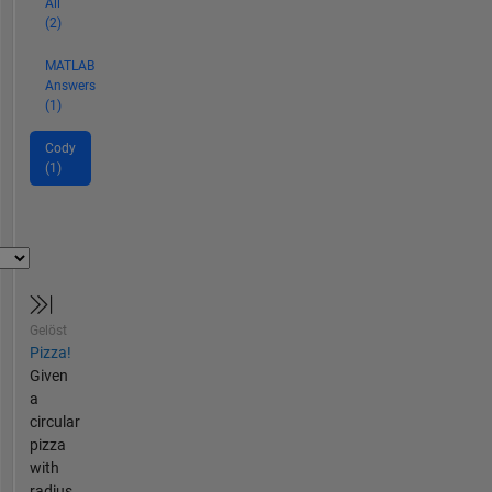
All
(2)
MATLAB
Answers
(1)
Cody
(1)
Gelöst
Pizza!
Given
a
circular
pizza
with
radius