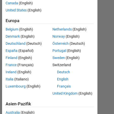
Canada
(English)
Followers:
United States
(English)
0
Europa
Following:
0
Belgium
(English)
Netherlands
(English)
Denmark
(English)
Norway
(English)
Follow
Deutschland
(Deutsch)
Österreich
(Deutsch)
España
(Español)
Portugal
(English)
Nachricht
Finland
(English)
Sweden
(English)
France
(Français)
Switzerland
Ireland
(English)
Deutsch
Dashboard
Italia
(Italiano)
English
Luxembourg
(English)
Français
Statistik
United Kingdom
(English)
MATLAB Answers
Cody
All
Asien-Pazifik
-2
-1
3
2
Australia
(English)