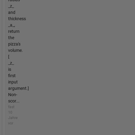
_z_
and
thickness
_a_,
return
the
pizza's
volume.
[
_z_
is
first
input
argument.]
Non-
scor...
fast
10
Jahre
vor