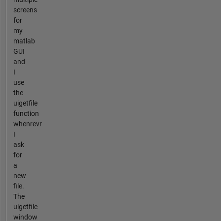
screens
for
my
matlab
GUI
and
I
use
the
uigetfile
function
whenrevr
I
ask
for
a
new
file.
The
uigetfile
window