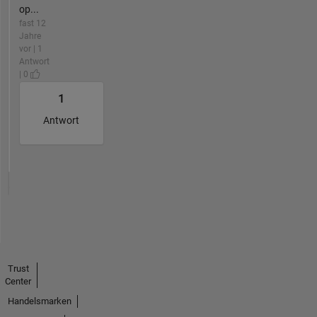
op...
fast 12
Jahre
vor | 1
Antwort
| 0
1
Antwort
Trust
Center
Handelsmarken