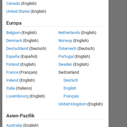
Canada
(English)
Followers:
United States
(English)
0
Europa
Following:
0
Belgium
(English)
Netherlands
(English)
Denmark
(English)
Norway
(English)
Follow
Deutschland
(Deutsch)
Österreich
(Deutsch)
España
(Español)
Portugal
(English)
Nachricht
Finland
(English)
Sweden
(English)
France
(Français)
Switzerland
Ireland
(English)
Deutsch
Dashboard
Italia
(Italiano)
English
Luxembourg
(English)
Français
Statistik
United Kingdom
(English)
MATLAB Answers
Cody
All
Asien-Pazifik
-2
-1
3
2
Australia
(English)