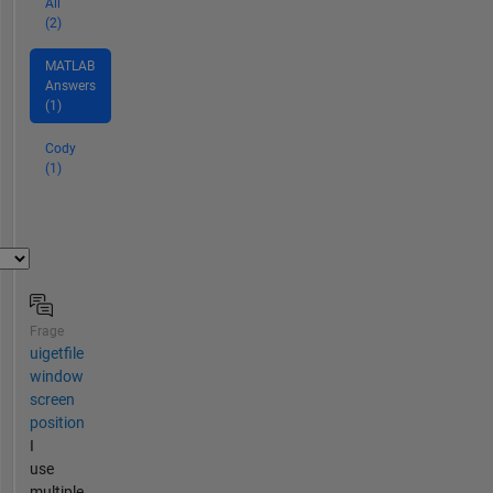
All
(2)
MATLAB
Answers
(1)
Cody
(1)
Frage
uigetfile
window
screen
position
I
use
multiple