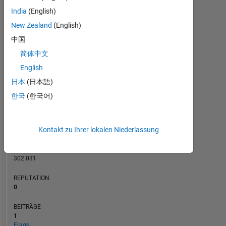
India
(English)
BEITRÄGE
New Zealand
(English)
L
1
中国
简体中文
English
0
日本
(日本語)
01/16
04/17
07/18
01/21
04/22
07/23
01/26
03/16
08/17
01/19
06/20
11/21
04/23
09/24
02/26
10/14
06/16
02/18
10/19
L
06/21
02/23
10/24
06/26
한국
(한국어)
ZEITACHSE
Kontakt zu Ihrer lokalen Niederlassung
RANG
87.315
of
302.031
REPUTATION
0
BEITRÄGE
1
Frage