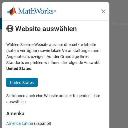
Weiter zum Inhalt
Community
Profile
B Answers
File Exchange
Cody
AI Chat Playground
Diskussi
Website auswählen
Wählen Sie eine Website aus, um übersetzte Inhalte
Ted
(sofern verfügbar) sowie lokale Veranstaltungen und
Angebote anzuzeigen. Auf der Grundlage Ihres
deGuzman
Standorts empfehlen wir Ihnen die folgende Auswahl:
United States
.
Last
seen:
mehr
United States
als 5
Jahre
Sie können auch eine Website aus der folgenden Liste
vor
auswählen:
|
Aktiv
Amerika
seit
América Latina
(Español)
2014