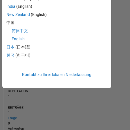
BEITRÄGE
India
(English)
L
1
New Zealand
(English)
中国
简体中文
0
10/23
03/24
08/24
01/25
06/25
04/26
05/23
11/23
05/24
11/24
L
05/25
11/25
05/26
English
ZEITACHSE
日本
(日本語)
한국
(한국어)
RANG
26.007
Kontakt zu Ihrer lokalen Niederlassung
of
302.031
REPUTATION
1
BEITRÄGE
1
Frage
0
Antworten