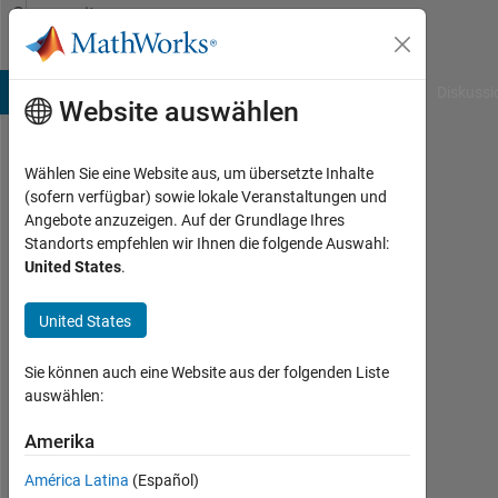
Weiter zum Inhalt
Community
Profile
B Answers
File Exchange
Cody
AI Chat Playground
Diskussi
Website auswählen
Wählen Sie eine Website aus, um übersetzte Inhalte
Mostafa
(sofern verfügbar) sowie lokale Veranstaltungen und
Angebote anzuzeigen. Auf der Grundlage Ihres
Beshr
Standorts empfehlen wir Ihnen die folgende Auswahl:
United States
.
Last
seen:
mehr
United States
als 2
Jahre
Sie können auch eine Website aus der folgenden Liste
vor
auswählen:
|
Aktiv
Amerika
seit
América Latina
(Español)
2023