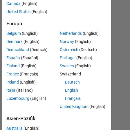
Canada
(English)
Followers:
United States
(English)
0
Europa
Following:
0
Belgium
(English)
Netherlands
(English)
Denmark
(English)
Norway
(English)
Follow
Deutschland
(Deutsch)
Österreich
(Deutsch)
España
(Español)
Portugal
(English)
Finland
(English)
Sweden
(English)
Dashboard
France
(Français)
Switzerland
Ireland
(English)
Deutsch
Statistik
Italia
(Italiano)
English
Luxembourg
(English)
Français
MATLAB Answers
United Kingdom
(English)
-2
-1
3
2
Asien-Pazifik
Australia
(English)