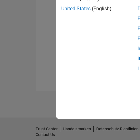
United States
(English)
F
F
I
I
Trust Center
Handelsmarken
Datenschutz-Richtlinien
Contact Us