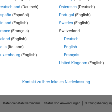
Deutschland
(Deutsch)
Österreich
(Deutsch)
España
(Español)
Portugal
(English)
inland
(English)
Sweden
(English)
rance
(Français)
Switzerland
reland
(English)
Deutsch
talia
(Italiano)
English
Luxembourg
(English)
Français
No Endorsements received
United Kingdom
(English)
Kontakt zu Ihrer lokalen Niederlassung
Datendiebstahl verhindern
Status von Anwendungen
Nutzungsbedingun