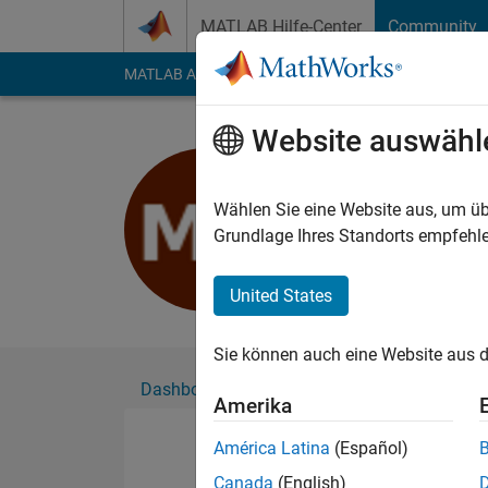
Weiter zum Inhalt
MATLAB Hilfe-Center
Community
MATLAB Answers
File Exchange
Cody
AI Cha
Website auswähl
Mostafa B
Aktiv seit 2023
Wählen Sie eine Website aus, um üb
Followers:
0
Followi
Grundlage Ihres Standorts empfehle
Follow
United States
Sie können auch eine Website aus d
Dashboard
Abzeichen
Empfehlungen
Amerika
América Latina
(Español)
Canada
(English)