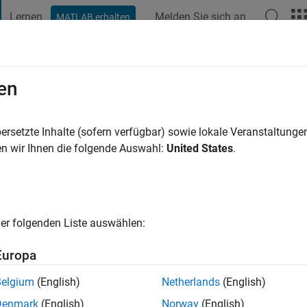
Lernen
Melden Sie sich an
MATLAB erhalten
t Playground
Diskussionen
Wettbewerbe
Blogs
Veröffentlic
en
eshr
ersetzte Inhalte (sofern verfügbar) sowie lokale Veranstaltung
ng:
0
n wir Ihnen die folgende Auswahl:
United States
.
er folgenden Liste auswählen:
Europa
Please
login
to endorse this person in a skill
Belgium
(English)
Netherlands
(English)
Denmark
(English)
Norway
(English)