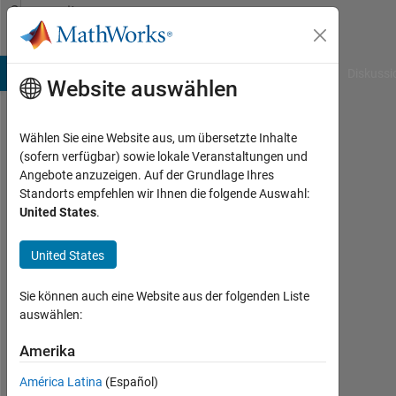
Weiter zum Inhalt
Community
Profile
B Answers
File Exchange
Cody
AI Chat Playground
Diskussi
Website auswählen
Wählen Sie eine Website aus, um übersetzte Inhalte
Mostafa
(sofern verfügbar) sowie lokale Veranstaltungen und
Angebote anzuzeigen. Auf der Grundlage Ihres
Beshr
Standorts empfehlen wir Ihnen die folgende Auswahl:
United States
.
Last
seen:
mehr
United States
als 2
Jahre
Sie können auch eine Website aus der folgenden Liste
vor
auswählen:
|
Aktiv
Amerika
seit
América Latina
(Español)
2023