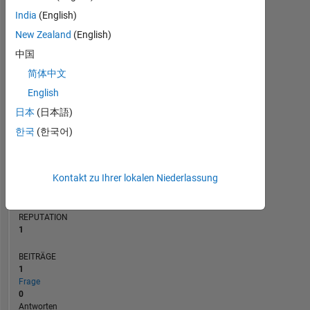
BEITRÄGE
India
(English)
L
1
New Zealand
(English)
中国
简体中文
0
10/23
03/24
08/24
01/25
06/25
04/26
05/23
11/23
05/24
11/24
L
05/25
11/25
05/26
English
ZEITACHSE
日本
(日本語)
한국
(한국어)
RANG
26.007
Kontakt zu Ihrer lokalen Niederlassung
of
302.034
REPUTATION
1
BEITRÄGE
1
Frage
0
Antworten