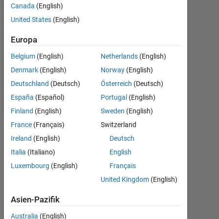
2019
Canada
(English)
United States
(English)
Followers:
0
Europa
Following:
Belgium
(English)
Netherlands
(English)
0
Denmark
(English)
Norway
(English)
Deutschland
(Deutsch)
Österreich
(Deutsch)
Follow
España
(Español)
Portugal
(English)
Finland
(English)
Sweden
(English)
France
(Français)
Switzerland
Dashboard
Ireland
(English)
Deutsch
Italia
(Italiano)
English
Statistik
Luxembourg
(English)
Français
MATLAB Answers
United Kingdom
(English)
Asien-Pazifik
-2
-1
6
5
4
Australia
(English)