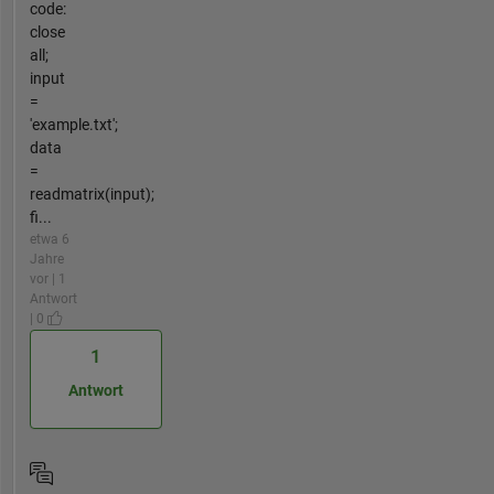
code:
close
all;
input
=
'example.txt';
data
=
readmatrix(input);
fi...
etwa 6
Jahre
vor | 1
Antwort
| 0
1
Antwort