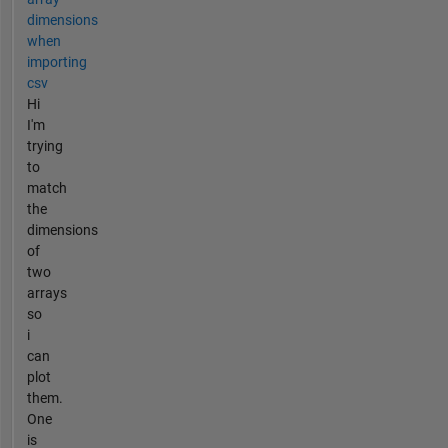
dimensions
when
importing
csv
Hi
I'm
trying
to
match
the
dimensions
of
two
arrays
so
i
can
plot
them.
One
is