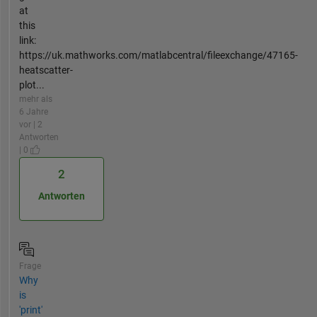
at
this
link:
https://uk.mathworks.com/matlabcentral/fileexchange/47165-
heatscatter-
plot...
mehr als
6 Jahre
vor | 2
Antworten
| 0
2
Antworten
Frage
Why
is
'print'