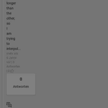
longer
than
the
other,
so
I
am
trying
to
interpol...
mehr als
6 Jahre
vor | 0
Antworten
| 0
0
Antworten