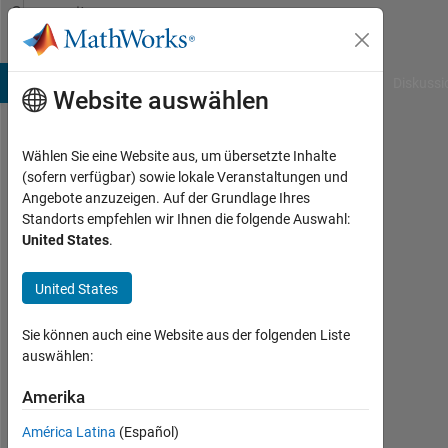
Weiter zum Inhalt
Community
Profile
B Answers
File Exchange
Cody
AI Chat Playground
Diskussi
Website auswählen
Wählen Sie eine Website aus, um übersetzte Inhalte
Ted
(sofern verfügbar) sowie lokale Veranstaltungen und
Angebote anzuzeigen. Auf der Grundlage Ihres
Baker
Standorts empfehlen wir Ihnen die folgende Auswahl:
United States
.
Last
seen:
mehr
United States
als
ein
Sie können auch eine Website aus der folgenden Liste
Jahr
auswählen:
vor
|
Amerika
Aktiv
América Latina
(Español)
seit