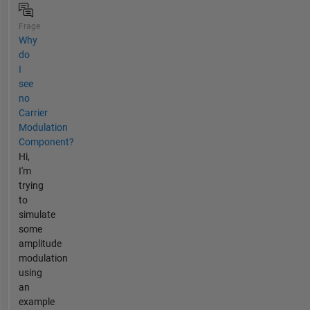
Frage
Why
do
I
see
no
Carrier
Modulation
Component?
Hi,
I'm
trying
to
simulate
some
amplitude
modulation
using
an
example