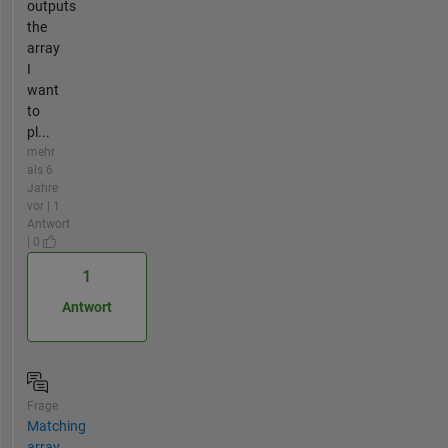
outputs
the
array
I
want
to
pl...
mehr
als 6
Jahre
vor | 1
Antwort
| 0
1
Antwort
Frage
Matching
array