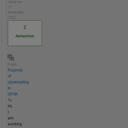
Jahre vor
| 2
Antworten
| 0
2
Antworten
Frage
Purpose
of
Upsampling
in
QPSK
Tx
Hi,
I
am
working