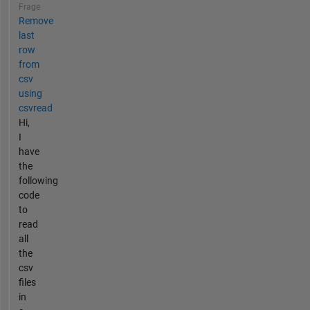
Frage
Remove
last
row
from
csv
using
csvread
Hi,
I
have
the
following
code
to
read
all
the
csv
files
in