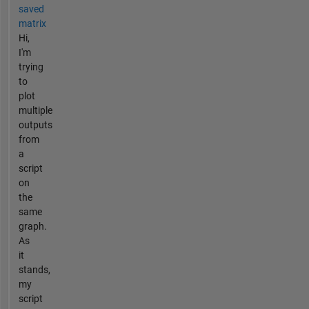
saved
matrix
Hi,
I'm
trying
to
plot
multiple
outputs
from
a
script
on
the
same
graph.
As
it
stands,
my
script