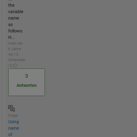
the
variable
name
as
follows:
H...
mehr als
6 Jahre
vor | 3
Antworten
| 0
3
Antworten
Frage
Using
name
of