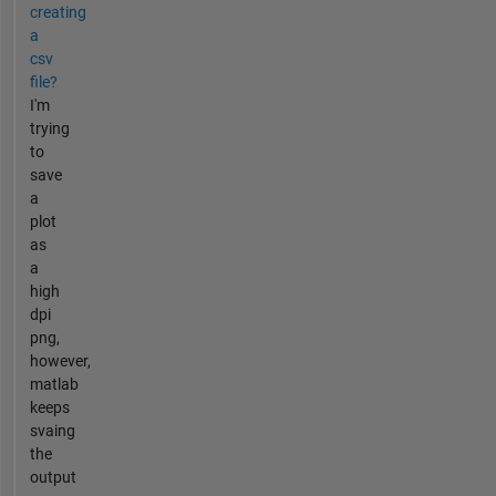
creating
a
csv
file?
I'm
trying
to
save
a
plot
as
a
high
dpi
png,
however,
matlab
keeps
svaing
the
output