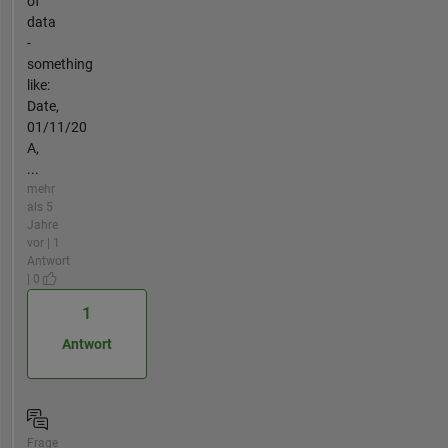
of
data
-
something
like:
Date,
01/11/20
A,
...
mehr
als 5
Jahre
vor | 1
Antwort
| 0
1
Antwort
Frage