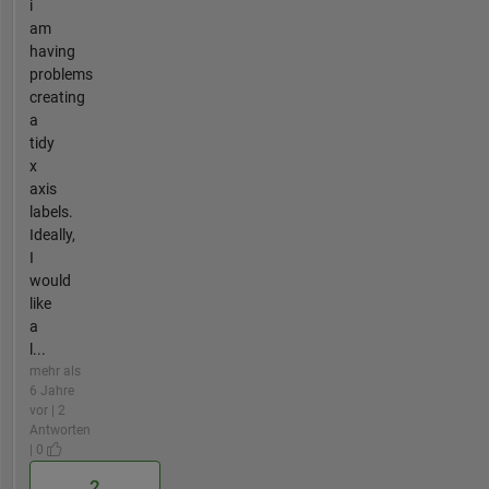
i
am
having
problems
creating
a
tidy
x
axis
labels.
Ideally,
I
would
like
a
l...
mehr als
6 Jahre
vor | 2
Antworten
| 0
2