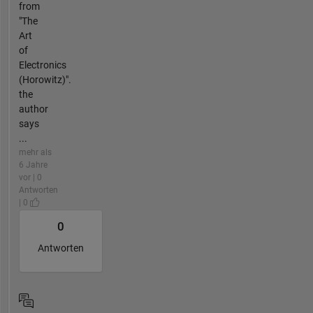
from
"The
Art
of
Electronics
(Horowitz)".
the
author
says
...
mehr als
6 Jahre
vor | 0
Antworten
| 0
0
Antworten