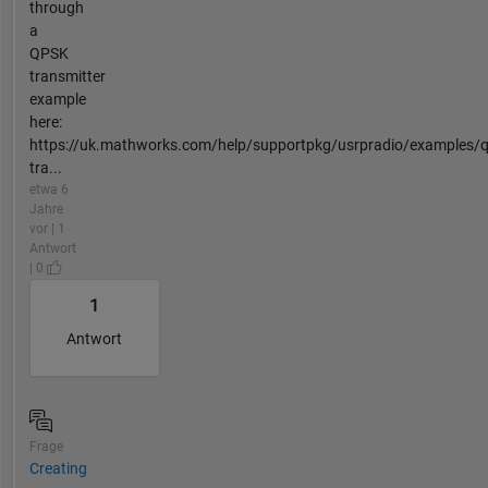
through
a
QPSK
transmitter
example
here:
https://uk.mathworks.com/help/supportpkg/usrpradio/examples/q
tra...
etwa 6
Jahre
vor | 1
Antwort
| 0
1
Antwort
Frage
Creating