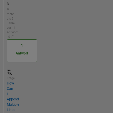
3
4...
mehr
als 5
Jahre
vor | 1
Antwort
| 0
1
Antwort
Frage
How
Can
I
Append
Multiple
Lined