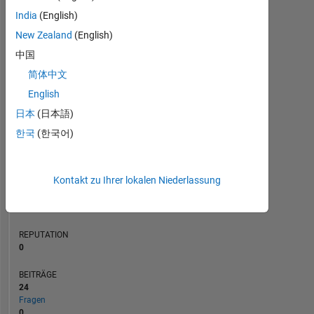
India
(English)
BEITRÄGE
3
L
New Zealand
(English)
2
中国
1
简体中文
English
0
07/20
04/21
01/22
07/23
04/24
01/25
07/26
08/20
06/21
04/22
02/23
12/23
08/25
06/26
10/19
10/20
10/21
10/22
L
10/23
10/24
10/25
日本
(日本語)
ZEITACHSE
한국
(한국어)
RANG
Kontakt zu Ihrer lokalen Niederlassung
259.313
of
302.023
REPUTATION
0
BEITRÄGE
24
Fragen
0