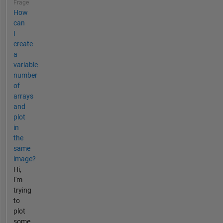
Frage
How
can
I
create
a
variable
number
of
arrays
and
plot
in
the
same
image?
Hi,
I'm
trying
to
plot
some