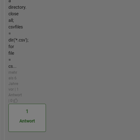
a
directory.
close
all;
csvfiles
=
dir('*.csv');
for
file
=
cs...
mehr
als 6
Jahre
vor | 1
Antwort
| 0
1
Antwort