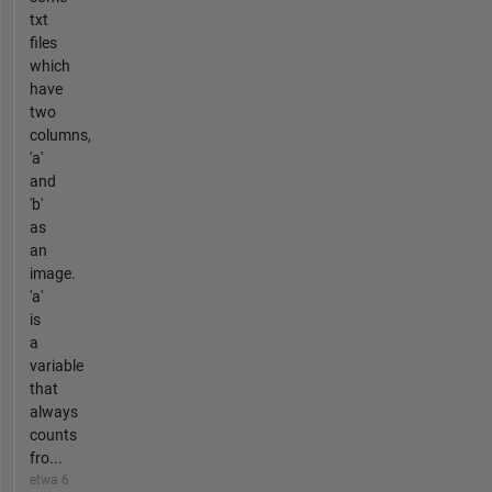
txt
files
which
have
two
columns,
'a'
and
'b'
as
an
image.
'a'
is
a
variable
that
always
counts
fro...
etwa 6