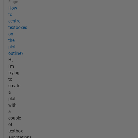
Frage
How
to
centre
textboxes
on
the
plot
outline?
Hi,
I'm
trying
to
create
a
plot
with
a
couple
of
textbox
annotations.