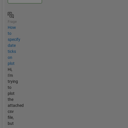
Frage
How
to
specify
date
ticks
on
plot
Hi,
I'm
trying
to
plot
the
attached
csv
file,
but