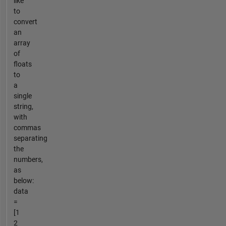
like
to
convert
an
array
of
floats
to
a
single
string,
with
commas
separating
the
numbers,
as
below:
data
=
[1
2