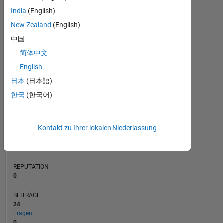
India
(English)
BEITRÄGE
3
L
New Zealand
(English)
2
中国
1
简体中文
English
0
07/20
04/21
01/22
07/23
04/24
01/25
07/26
08/20
06/21
04/22
02/23
12/23
08/25
06/26
10/19
10/20
10/21
10/22
L
10/23
10/24
10/25
日本
(日本語)
ZEITACHSE
한국
(한국어)
RANG
Kontakt zu Ihrer lokalen Niederlassung
259.315
of
302.025
REPUTATION
0
BEITRÄGE
24
Fragen
0