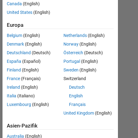
2019
Canada
(English)
United States
(English)
Followers:
0
Europa
Following:
Belgium
(English)
Netherlands
(English)
0
Denmark
(English)
Norway
(English)
Deutschland
(Deutsch)
Österreich
(Deutsch)
Follow
España
(Español)
Portugal
(English)
Finland
(English)
Sweden
(English)
France
(Français)
Switzerland
Dashboard
Ireland
(English)
Deutsch
Italia
(Italiano)
English
Statistik
Luxembourg
(English)
Français
MATLAB Answers
United Kingdom
(English)
Asien-Pazifik
-2
-1
6
5
4
Australia
(English)