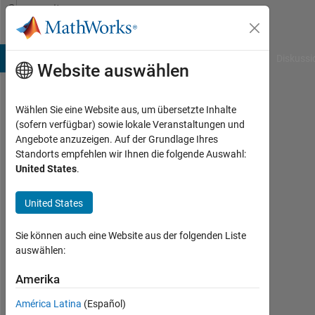
Weiter zum Inhalt
Community
Profile
B Answers
File Exchange
Cody
AI Chat Playground
Diskussi
Website auswählen
Wählen Sie eine Website aus, um übersetzte Inhalte
Ted
(sofern verfügbar) sowie lokale Veranstaltungen und
Angebote anzuzeigen. Auf der Grundlage Ihres
Baker
Standorts empfehlen wir Ihnen die folgende Auswahl:
United States
.
Last
seen:
mehr
United States
als
ein
Sie können auch eine Website aus der folgenden Liste
Jahr
auswählen:
vor
|
Amerika
Aktiv
América Latina
(Español)
seit