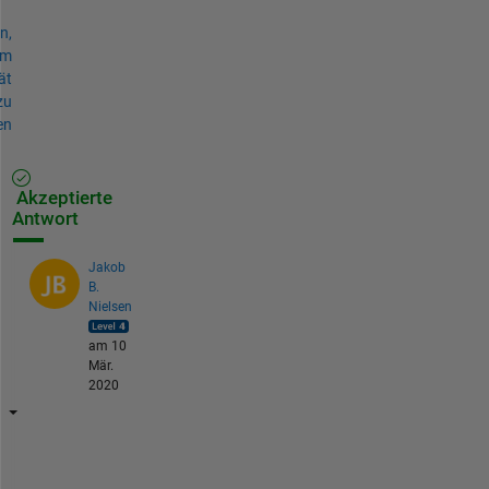
n,
um
ät
zu
en
Akzeptierte
Antwort
Jakob
B.
Nielsen
am 10
Mär.
2020