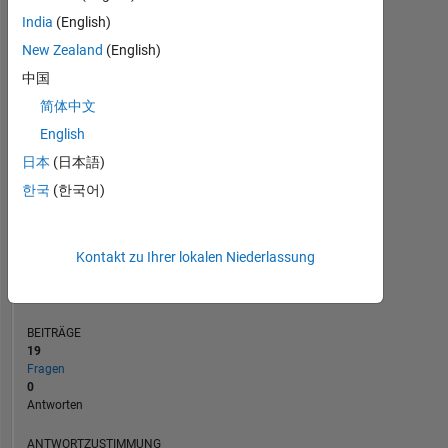
India
(English)
1
New Zealand
(English)
0
中国
12/20
08/21
04/22
12/22
08/23
04/24
12/24
08/25
04/26
01/21
10/21
07/22
04/23
01/24
10/24
07/25
04/20
03/21
02/22
01/23
L
12/23
11/24
10/25
简体中文
ZEITACHSE
English
日本
(日本語)
RANG
한국
(한국어)
27.137
of
302.028
Kontakt zu Ihrer lokalen Niederlassung
REPUTATION
1
BEITRÄGE
19
Fragen
0
Antworten
ANTWORTZUSTIMMUNG