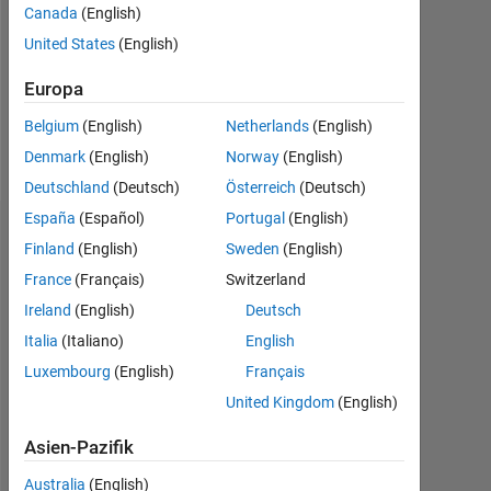
0
Canada
(English)
United States
(English)
Following:
0
Europa
Belgium
(English)
Netherlands
(English)
Follow
Denmark
(English)
Norway
(English)
Deutschland
(Deutsch)
Österreich
(Deutsch)
España
(Español)
Portugal
(English)
Dashboard
Finland
(English)
Sweden
(English)
France
(Français)
Switzerland
Statistik
Ireland
(English)
Deutsch
MATLAB Answers
Cody
All
Italia
(Italiano)
English
Luxembourg
(English)
Français
-2
-1
5
6
7
4
United Kingdom
(English)
3
Asien-Pazifik
BEITRÄGE
L
2
Australia
(English)