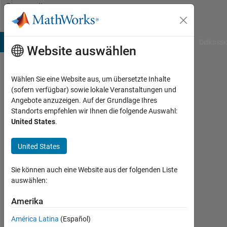
Weiter zum Inhalt
Community
Profile
B Answers
File Exchange
Cody
AI Chat Playground
Diskussi
Website auswählen
Wählen Sie eine Website aus, um übersetzte Inhalte
s
(sofern verfügbar) sowie lokale Veranstaltungen und
Angebote anzuzeigen. Auf der Grundlage Ihres
Last
Standorts empfehlen wir Ihnen die folgende Auswahl:
seen:
United States
.
etwa
ein
United States
Jahr
vor
|
Sie können auch eine Website aus der folgenden Liste
Aktiv
auswählen:
seit
2020
Amerika
América Latina
(Español)
Followers: