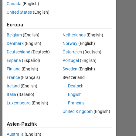
Canada
(English)
United States
(English)
Empfehlungen
Europa
Please
Belgium
(English)
Netherlands
(English)
login
Denmark
(English)
Norway
(English)
to
Deutschland
(Deutsch)
Österreich
(Deutsch)
endorse
this
España
(Español)
Portugal
(English)
person
Finland
(English)
Sweden
(English)
in
France
(Français)
Switzerland
a
skill
Ireland
(English)
Deutsch
Italia
(Italiano)
English
Luxembourg
(English)
Français
United Kingdom
(English)
Asien-Pazifik
Australia
(English)