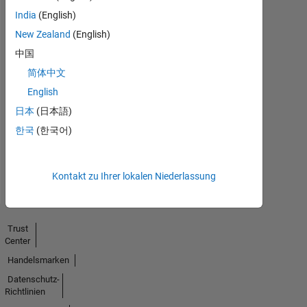
India
(English)
New Zealand
(English)
中国
简体中文
No
English
Endorsements
日本
(日本語)
received
한국
(한국어)
Kontakt zu Ihrer lokalen Niederlassung
Trust
Center
Handelsmarken
Datenschutz-
Richtlinien