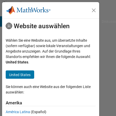
Weiter zum Inhalt
Community
Profile
B Answers
File Exchange
Cody
AI Chat Playground
Diskussi
Website auswählen
Wählen Sie eine Website aus, um übersetzte Inhalte
s
(sofern verfügbar) sowie lokale Veranstaltungen und
Angebote anzuzeigen. Auf der Grundlage Ihres
Aktiv
Standorts empfehlen wir Ihnen die folgende Auswahl:
seit
United States
.
2020
United States
Followers:
0
Sie können auch eine Website aus der folgenden Liste
Following:
auswählen:
0
Amerika
América Latina
(Español)
Follow