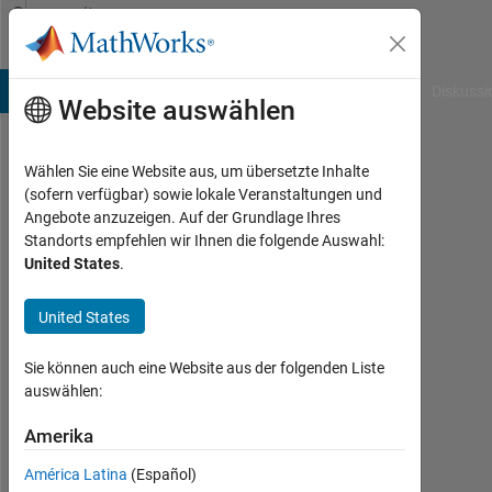
Weiter zum Inhalt
Community
Profile
B Answers
File Exchange
Cody
AI Chat Playground
Diskussi
Website auswählen
Wählen Sie eine Website aus, um übersetzte Inhalte
s
(sofern verfügbar) sowie lokale Veranstaltungen und
Angebote anzuzeigen. Auf der Grundlage Ihres
Last
Standorts empfehlen wir Ihnen die folgende Auswahl:
seen:
United States
.
etwa
ein
United States
Jahr
vor
|
Sie können auch eine Website aus der folgenden Liste
Aktiv
auswählen:
seit
2020
Amerika
América Latina
(Español)
Followers: