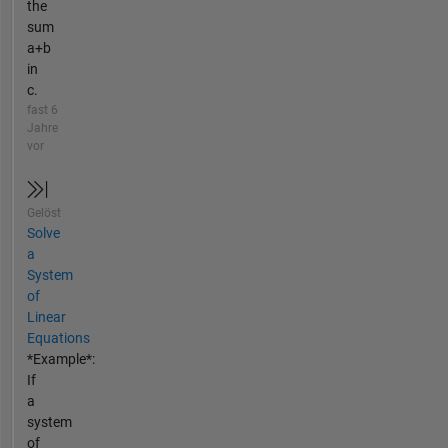
the
sum
a+b
in
c.
fast 6
Jahre
vor
Gelöst
Solve
a
System
of
Linear
Equations
*Example*:
If
a
system
of