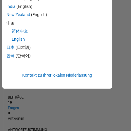
India
(English)
1
New Zealand
(English)
0
中国
12/20
08/21
04/22
12/22
08/23
04/24
12/24
08/25
04/26
01/21
10/21
07/22
04/23
01/24
10/24
07/25
04/20
03/21
02/22
01/23
L
12/23
11/24
10/25
简体中文
ZEITACHSE
English
日本
(日本語)
RANG
한국
(한국어)
27.137
of
302.031
Kontakt zu Ihrer lokalen Niederlassung
REPUTATION
1
BEITRÄGE
19
Fragen
0
Antworten
ANTWORTZUSTIMMUNG