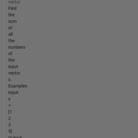
vector
Find
the
sum
of
all
the
numbers
of
the
input
vector
x.
Examples:
Input
x
=
[1
2
3
5]
Output