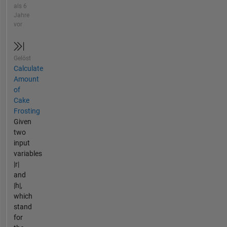
als 6
Jahre
vor
Gelöst
Calculate
Amount
of
Cake
Frosting
Given
two
input
variables
|r|
and
|h|,
which
stand
for