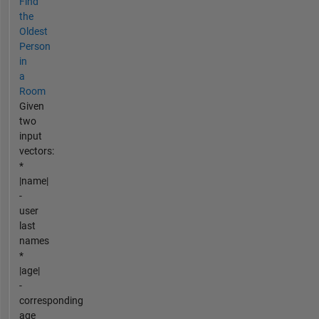
Find
the
Oldest
Person
in
a
Room
Given
two
input
vectors:
*
|name|
-
user
last
names
*
|age|
-
corresponding
age