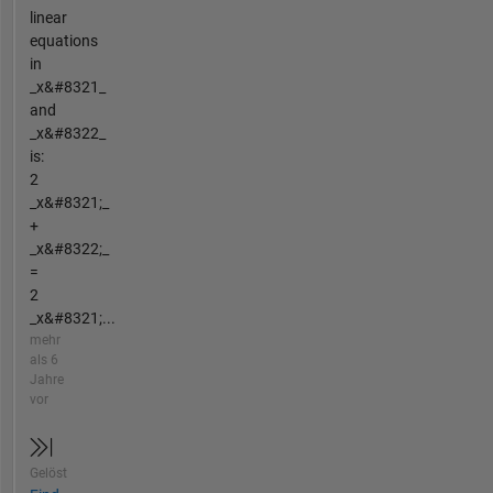
linear
equations
in
_x&#8321_
and
_x&#8322_
is:
2
_x&#8321;_
+
_x&#8322;_
=
2
_x&#8321;...
mehr
als 6
Jahre
vor
Gelöst