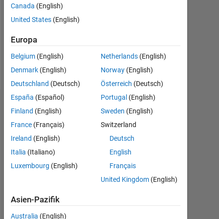
0
Canada
(English)
United States
(English)
Following:
0
Europa
Belgium
(English)
Netherlands
(English)
Follow
Denmark
(English)
Norway
(English)
Deutschland
(Deutsch)
Österreich
(Deutsch)
España
(Español)
Portugal
(English)
Dashboard
Finland
(English)
Sweden
(English)
France
(Français)
Switzerland
Statistik
Ireland
(English)
Deutsch
MATLAB Answers
Cody
All
Italia
(Italiano)
English
Luxembourg
(English)
Français
-2
-1
5
6
7
4
United Kingdom
(English)
3
Asien-Pazifik
BEITRÄGE
L
2
Australia
(English)