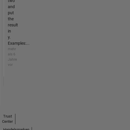
two
and
put
the
result
in
y.
Examples:...
mehr
als 6
Jahre
vor
Trust
Center
Handelsmarken