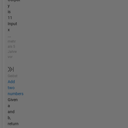
y
is
11
Input
x
...
mehr
als 5
Jahre
vor
Gelöst
Add
two
numbers
Given
a
and
b,
return