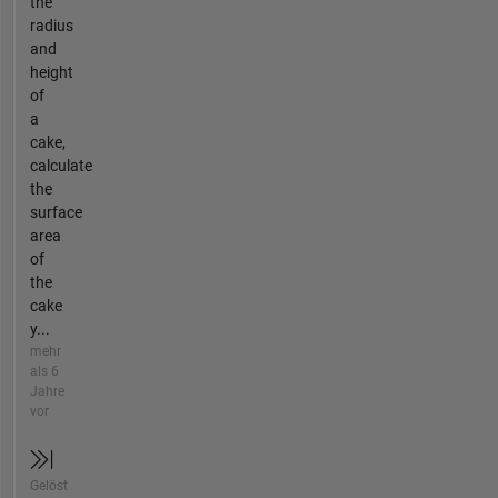
the
radius
and
height
of
a
cake,
calculate
the
surface
area
of
the
cake
y...
mehr
als 6
Jahre
vor
Gelöst