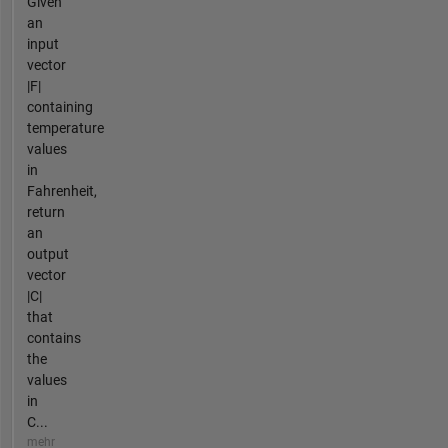
Given
an
input
vector
|F|
containing
temperature
values
in
Fahrenheit,
return
an
output
vector
|C|
that
contains
the
values
in
C...
mehr