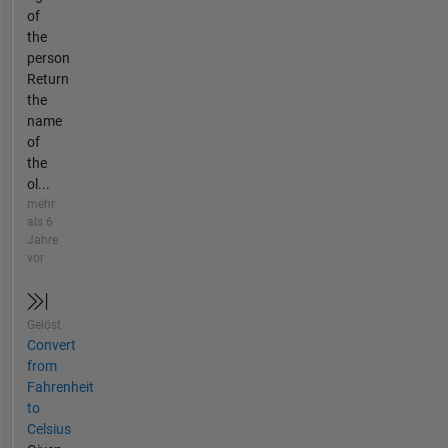
of
the
person
Return
the
name
of
the
ol...
mehr
als 6
Jahre
vor
Gelöst
Convert
from
Fahrenheit
to
Celsius