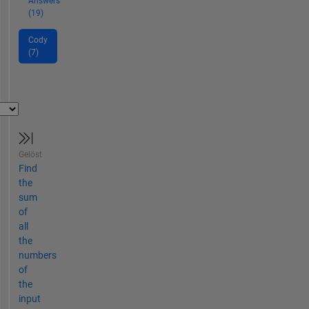
Answers
(19)
Cody
(7)
Gelöst
Find
the
sum
of
all
the
numbers
of
the
input