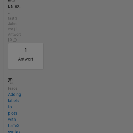
LaTeX,
...
fast 3
Jahre
vor | 1
Antwort
| 0
1
Antwort
Frage
Adding
labels
to
plots
with
LaTeX
syntax