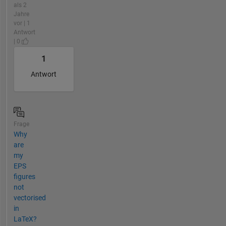
als 2
Jahre
vor | 1
Antwort
| 0
1
Antwort
Frage
Why
are
my
EPS
figures
not
vectorised
in
LaTeX?