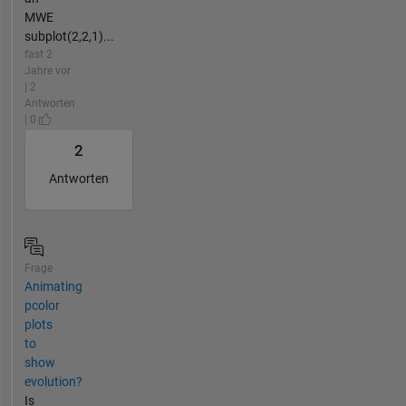
MWE
subplot(2,2,1)...
fast 2
Jahre vor
| 2
Antworten
| 0
2
Antworten
Frage
Animating
pcolor
plots
to
show
evolution?
Is