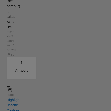
tried
contour)
it
takes
AGES.
like...
mehr
als 2
Jahre
vor | 1
Antwort
| 0
1
Antwort
Frage
Highlight
Specific
Contour