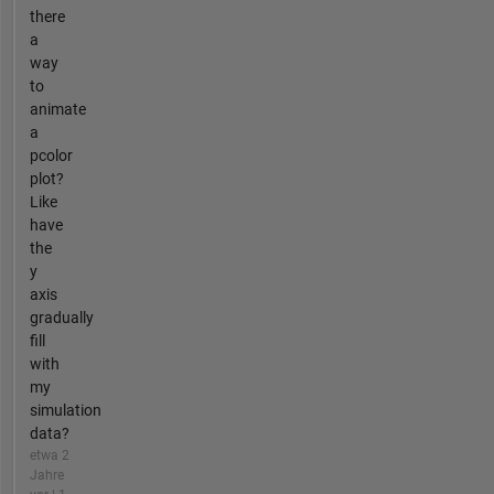
there
a
way
to
animate
a
pcolor
plot?
Like
have
the
y
axis
gradually
fill
with
my
simulation
data?
etwa 2
Jahre