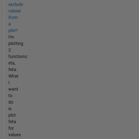
exclude
values
from
a
plot?
I'm
plotting
2
functions:
eta,
feta.
What
I
want
to
do
is
plot
feta
for
values