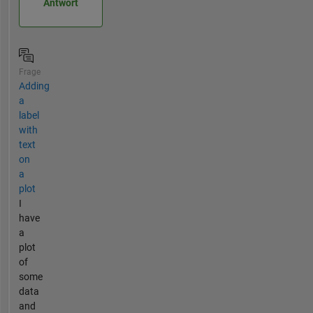
Antwort
Frage
Adding
a
label
with
text
on
a
plot
I
have
a
plot
of
some
data
and