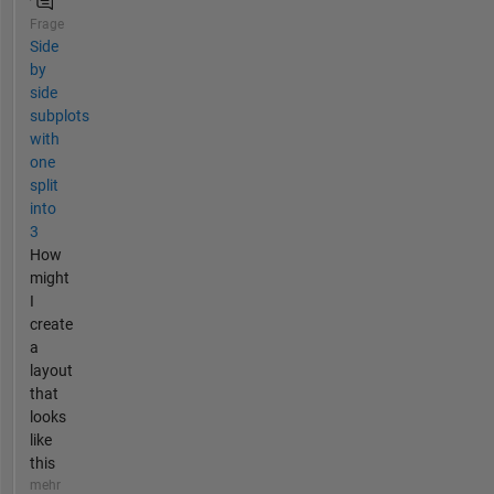
Frage
Side
by
side
subplots
with
one
split
into
3
How
might
I
create
a
layout
that
looks
like
this
mehr