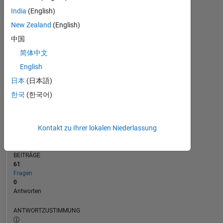
2
India
(English)
1
New Zealand
(English)
0
10/19
08/20
06/21
04/22
02/23
12/23
10/24
08/25
06/26
11/19
10/20
09/21
08/22
07/23
06/24
05/25
04/26
12/18
01/20
02/21
03/22
L
04/23
05/24
06/25
07/26
中国
ZEITACHSE
简体中文
English
日本
(日本語)
RANG
166.243
한국
(한국어)
of
302.028
REPUTATION
Kontakt zu Ihrer lokalen Niederlassung
0
BEITRÄGE
61
Fragen
0
Antworten
ANTWORTZUSTIMMUNG