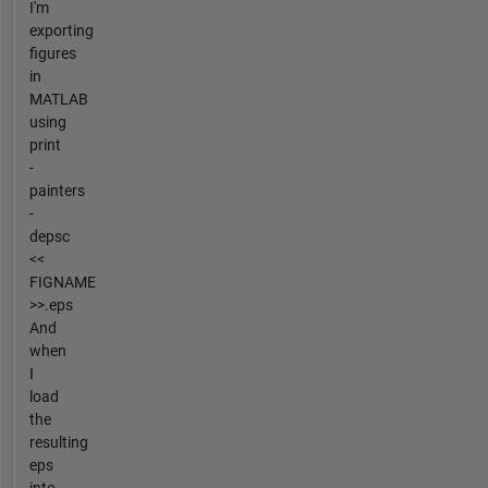
I'm
exporting
figures
in
MATLAB
using
print
-
painters
-
depsc
<<
FIGNAME
>>.eps
And
when
I
load
the
resulting
eps
into