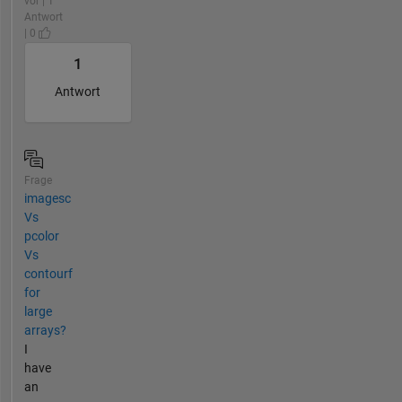
vor | 1
Antwort
| 0
1
Antwort
Frage
imagesc
Vs
pcolor
Vs
contourf
for
large
arrays?
I
have
an