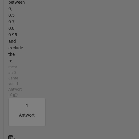
between
0,
0.5,
0.7,
0.8,
0.95
and
exclude
the
re...
mehr
als 2
Jahre
vor | 1
Antwort
| 0
1
Antwort