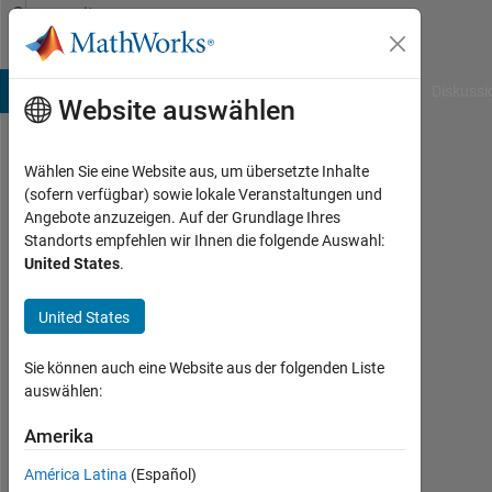
Weiter zum Inhalt
Community
Profile
B Answers
File Exchange
Cody
AI Chat Playground
Diskussi
Website auswählen
Wählen Sie eine Website aus, um übersetzte Inhalte
HC98
(sofern verfügbar) sowie lokale Veranstaltungen und
Angebote anzuzeigen. Auf der Grundlage Ihres
Last
Standorts empfehlen wir Ihnen die folgende Auswahl:
seen:
United States
.
fast 2
Jahre
United States
vor
|
Aktiv
Sie können auch eine Website aus der folgenden Liste
seit
auswählen:
2018
Amerika
Followers:
América Latina
(Español)
0