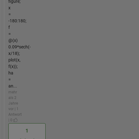
figure;
x
=
-180:180;
f
=
@(x)
0.09*sech(-
x/18);
plot(x,
f(x));
ha
=
an...
mehr
als 2
Jahre
vor | 1
Antwort
| 0
1