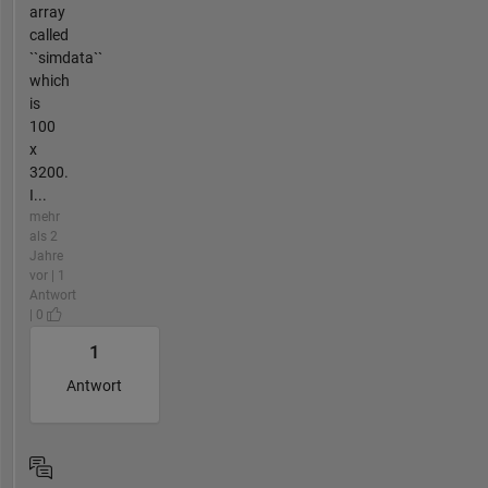
array
called
``simdata``
which
is
100
x
3200.
I...
mehr
als 2
Jahre
vor | 1
Antwort
| 0
1
Antwort