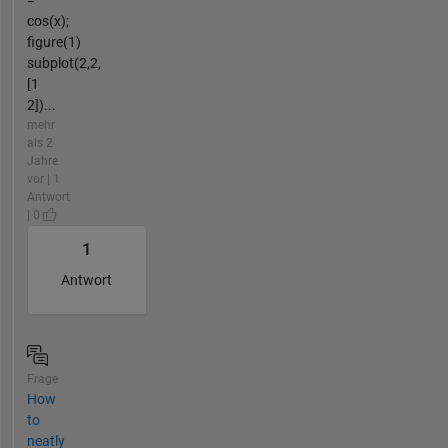
cos(x);
figure(1)
subplot(2,2,
[1
2])...
mehr
als 2
Jahre
vor | 1
Antwort
| 0
1
Antwort
Frage
How
to
neatly