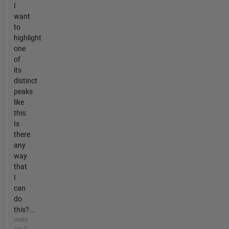
I
want
to
highlight
one
of
its
distinct
peaks
like
this:
Is
there
any
way
that
I
can
do
this?...
mehr
als 2