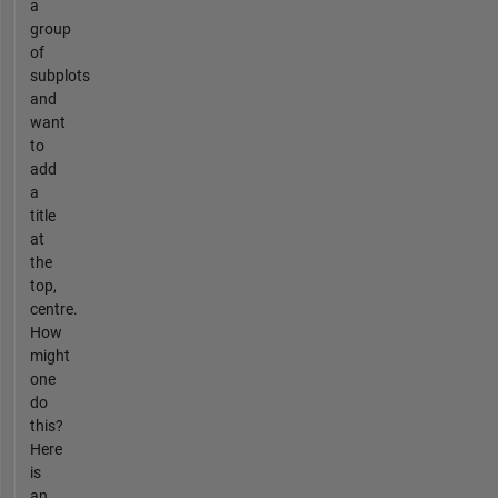
a
group
of
subplots
and
want
to
add
a
title
at
the
top,
centre.
How
might
one
do
this?
Here
is
an