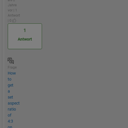
Jahre
vor | 1
Antwort
| 0
1
Antwort
Frage
How
to
get
a
set
aspect
ratio
of
4:3
on