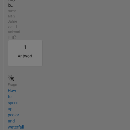
lo...
mehr
als 2
Jahre
vor | 1
Antwort
| 0
1
Antwort
Frage
How
to
speed
up
pcolor
and
waterfall