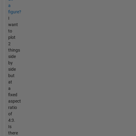
a
figure?
I
want
to
plot
2
things
side
by
side
but
at
a
fixed
aspect
ratio
of
4:3.
Is
there