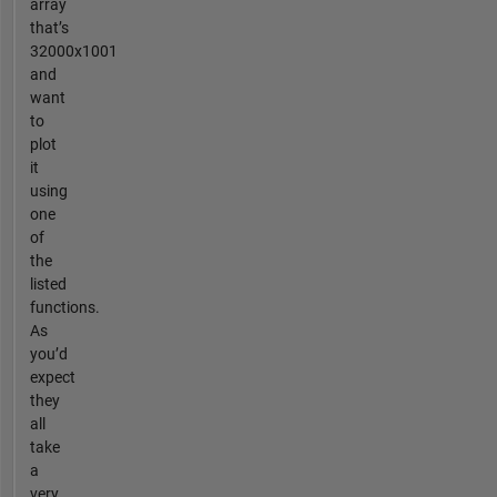
array
that’s
32000x1001
and
want
to
plot
it
using
one
of
the
listed
functions.
As
you’d
expect
they
all
take
a
very