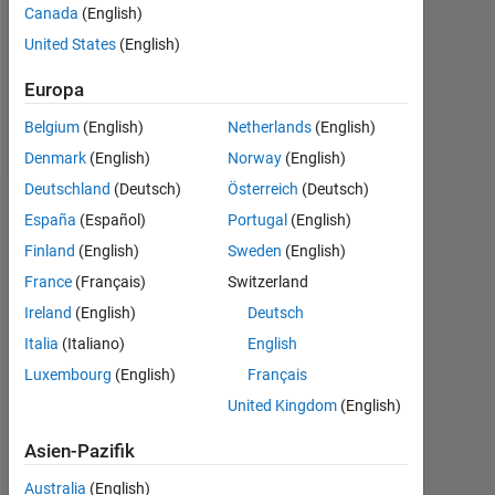
Canada
(English)
Following:
United States
(English)
0
Europa
Follow
Belgium
(English)
Netherlands
(English)
Denmark
(English)
Norway
(English)
Deutschland
(Deutsch)
Österreich
(Deutsch)
Dashboard
España
(Español)
Portugal
(English)
Finland
(English)
Sweden
(English)
Statistik
France
(Français)
Switzerland
MATLAB Answers
Ireland
(English)
Deutsch
Italia
(Italiano)
English
10
-2
-1
9
Luxembourg
(English)
Français
8
7
United Kingdom
(English)
6
BEITRÄGE
5
Asien-Pazifik
L
4
Australia
(English)
3