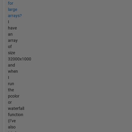
for
large
arrays?
I
have
an
array
of
size
32000x1000
and
when
I
run
the
pcolor
or
waterfall
function
(I’ve
also