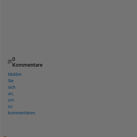
h
t 
w
o
r
k
.
0
Kommentare
Melden
Sie
sich
an,
um
zu
kommentieren.