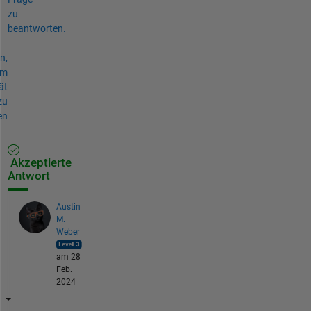
zu
beantworten.
n,
um
ät
zu
en
Akzeptierte
Antwort
Austin
M.
Weber
am 28
Feb.
2024