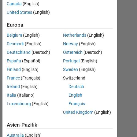
Antwort
Canada
(English)
United States
(English)
Antwort
akzeptiert
Europa
Belgium
(English)
Netherlands
(English)
Aktualisiert
29 Feb.
Denmark
(English)
Norway
(English)
2024
Deutschland
(Deutsch)
Österreich
(Deutsch)
18
España
(Español)
Portugal
(English)
Ansichten
Finland
(English)
Sweden
(English)
(30 Tage)
France
(Français)
Switzerland
Ireland
(English)
Deutsch
Italia
(Italiano)
English
Luxembourg
(English)
Français
United Kingdom
(English)
Asien-Pazifik
Australia
(English)
I 