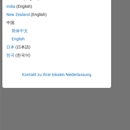
w
India
(English)
a
New Zealand
(English)
n
中国
t 
t
简体中文
o 
English
l
日本
(日本語)
a
b
한국
(한국어)
e
l 
a 
Kontakt zu Ihrer lokalen Niederlassung
s
i
m
p
l
e 
p
l
o