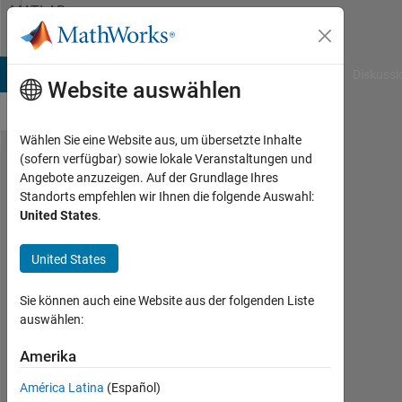
Weiter zum Inhalt
MATLAB
Answers
B Answers
File Exchange
Cody
AI Chat Playground
Diskussi
Website auswählen
Wählen Sie eine Website aus, um übersetzte Inhalte
(sofern verfügbar) sowie lokale Veranstaltungen und
Normalize
Angebote anzuzeigen. Auf der Grundlage Ihres
Standorts empfehlen wir Ihnen die folgende Auswahl:
axis scale
United States
.
for
annotations
United States
Sie können auch eine Website aus der folgenden Liste
HC98
auswählen:
28
Feb.
Amerika
2024
América Latina
(Español)
1