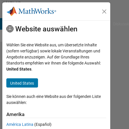
Weiter zum Inhalt
MATLAB
Answers
B Answers
File Exchange
Cody
AI Chat Playground
Diskussi
Website auswählen
Wählen Sie eine Website aus, um übersetzte Inhalte
(sofern verfügbar) sowie lokale Veranstaltungen und
Storing
Angebote anzuzeigen. Auf der Grundlage Ihres
Standorts empfehlen wir Ihnen die folgende Auswahl:
numbers
United States
.
with lots
of
United States
decimal
Sie können auch eine Website aus der folgenden Liste
places in
auswählen:
arrays
Amerika
HC98
América Latina
(Español)