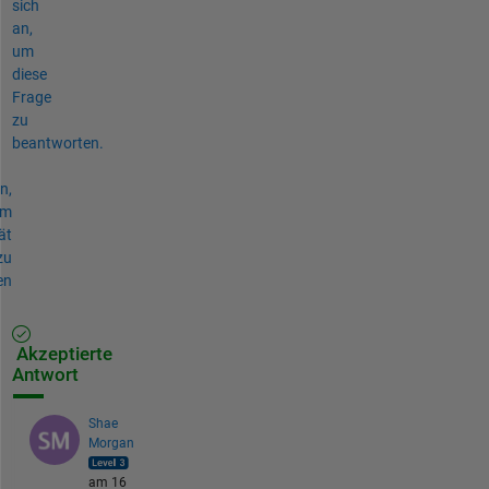
sich
an,
um
diese
Frage
zu
beantworten.
n,
um
ät
zu
en
Akzeptierte
Antwort
Shae
Morgan
am 16