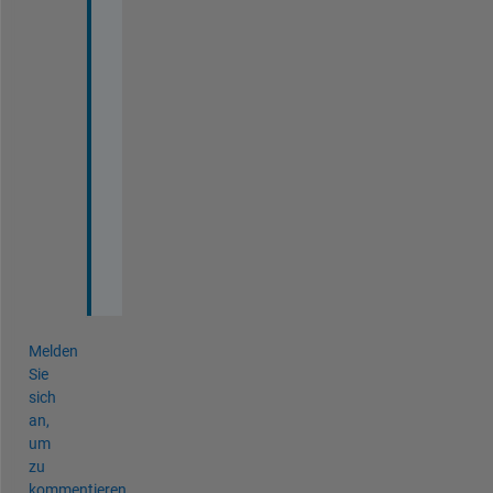
h
a
n
k
s 
s
o 
m
u
c
h
! 
Melden
Sie
sich
an,
um
zu
kommentieren.