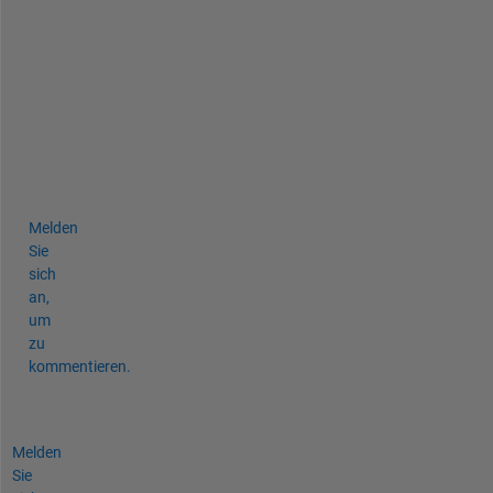
o 
d
o 
t
h
a
t
.
Melden
Sie
sich
an,
um
zu
kommentieren.
Melden
Sie