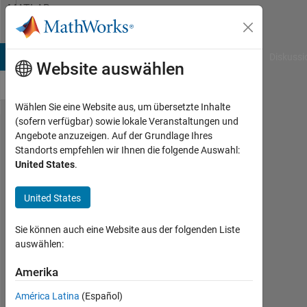
Weiter zum Inhalt
MATLAB
Answers
B Answers
File Exchange
Cody
AI Chat Playground
Diskussi
Website auswählen
Wählen Sie eine Website aus, um übersetzte Inhalte
(sofern verfügbar) sowie lokale Veranstaltungen und
How to
Angebote anzuzeigen. Auf der Grundlage Ihres
Standorts empfehlen wir Ihnen die folgende Auswahl:
remove
United States
.
units
from a
United States
plot?
Sie können auch eine Website aus der folgenden Liste
auswählen:
André
Galera
Amerika
15
América Latina
(Español)
Okt.