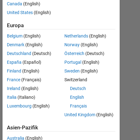
Canada
(English)
2020
1
United States
(English)
Antwort
Europa
Antwort
Belgium
(English)
Netherlands
(English)
akzeptiert
Denmark
(English)
Norway
(English)
Aktualisiert
Deutschland
(Deutsch)
Österreich
(Deutsch)
31 Jan.
España
(Español)
Portugal
(English)
2023
Finland
(English)
Sweden
(English)
18
France
(Français)
Switzerland
Ansichten
(30 Tage)
Ireland
(English)
Deutsch
Italia
(Italiano)
English
Luxembourg
(English)
Français
Ältere
United Kingdom
(English)
Kommentare
anzeigen
Asien-Pazifik
Australia
(English)