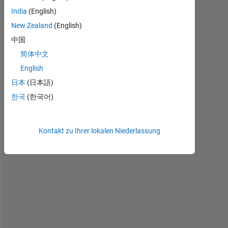
India
(English)
H
New Zealand
(English)
e
中国
l
简体中文
l
o
English
! 
日本
(日本語)
H
한국
(한국어)
o
w 
c
a
Kontakt zu Ihrer lokalen Niederlassung
n 
I 
r
e
m
o
v
e 
t