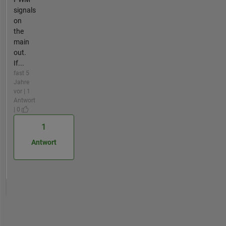
signals
on
the
main
out.
If...
fast 5
Jahre
vor | 1
Antwort
| 0
1
Antwort