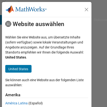
Weiter zum Inhalt
Community
Profile
B Answers
File Exchange
Cody
AI Chat Playground
Diskussi
Website auswählen
Wählen Sie eine Website aus, um übersetzte Inhalte
Rasmus
(sofern verfügbar) sowie lokale Veranstaltungen und
Angebote anzuzeigen. Auf der Grundlage Ihres
Last
Standorts empfehlen wir Ihnen die folgende Auswahl:
seen:
United States
.
6
Tage
United States
vor
|
Aktiv
Sie können auch eine Website aus der folgenden Liste
seit
auswählen:
2021
Amerika
Followers:
América Latina
(Español)
0