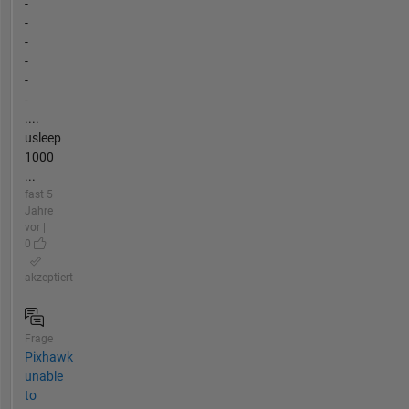
-
-
-
-
-
-
....
usleep
1000
...
fast 5
Jahre
vor |
0
|
akzeptiert
Frage
Pixhawk
unable
to