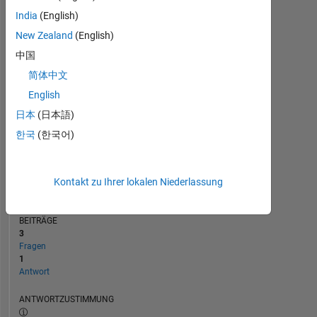
India
(English)
New Zealand
(English)
0
04/22
11/22
06/23
01/24
08/24
03/25
10/25
09/21
05/22
01/23
09/23
05/24
L
01/25
09/25
05/26
中国
ZEITACHSE
简体中文
English
日本
(日本語)
RANG
96.948
한국
(한국어)
of
302.025
REPUTATION
Kontakt zu Ihrer lokalen Niederlassung
0
BEITRÄGE
3
Fragen
1
Antwort
ANTWORTZUSTIMMUNG