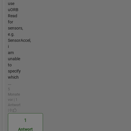
use
uORB
Read
for
sensors,
e.g.
SensorAccel,
i
am
unable
to
specify
which
...
5
Monate
vor | 1
Antwort
| 0
1
Antwort