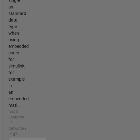
single
as
standard
data
type
when
using
embedded
coder
for
simulink,
for
example
in
an
embedded
matl...
fast 5
Jahre vor
| 2
Antworten
| 0