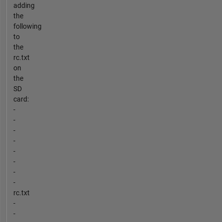
adding
the
following
to
the
rc.txt
on
the
SD
card:
-
-
-
-
-
-
-
-
rc.txt
-
-