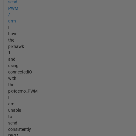
send
PWM
/
arm
I
have
the
pixhawk
1
and
using
connectedIO
with
the
px4demo_PWM
I
am
unable
to
send
consistently
PWM