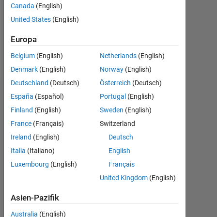
Canada
(English)
Following:
United States
(English)
0
Europa
Follow
Belgium
(English)
Netherlands
(English)
Denmark
(English)
Norway
(English)
Deutschland
(Deutsch)
Österreich
(Deutsch)
Dashboard
España
(Español)
Portugal
(English)
Finland
(English)
Sweden
(English)
Statistik
France
(Français)
Switzerland
MATLAB Answers
Ireland
(English)
Deutsch
Italia
(Italiano)
English
-2
-1
4
3
Luxembourg
(English)
Français
United Kingdom
(English)
2
BEITRÄGE
Asien-Pazifik
L
Australia
(English)
1