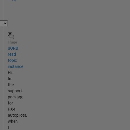
Frage
uORB
read
topic
instance
Hi.
In
the
support
package
for
PX4
autopilots,
when
I