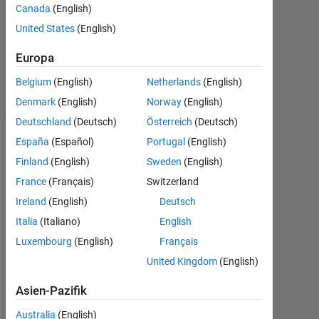
Canada
(English)
Aktualisiert
United States
(English)
14 Okt.
2020
Europa
5
Ansichten
Belgium
(English)
Netherlands
(English)
(30 Tage)
Denmark
(English)
Norway
(English)
Deutschland
(Deutsch)
Österreich
(Deutsch)
España
(Español)
Portugal
(English)
Ältere
Kommentare
Finland
(English)
Sweden
(English)
anzeigen
France
(Français)
Switzerland
Ireland
(English)
Deutsch
Italia
(Italiano)
English
Luxembourg
(English)
Français
H
United Kingdom
(English)
i 
a
Asien-Pazifik
l
l
Australia
(English)