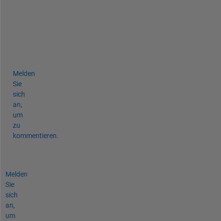
t
h
a
v
e
?
Melden
Sie
sich
an,
um
zu
kommentieren.
Melden
Sie
sich
an,
um