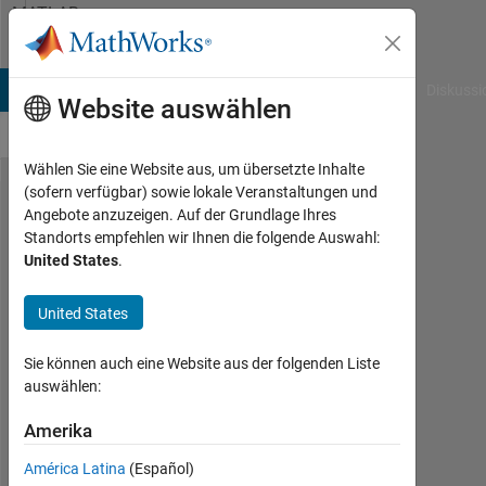
Weiter zum Inhalt
MATLAB
Answers
B Answers
File Exchange
Cody
AI Chat Playground
Diskussi
Website auswählen
Wählen Sie eine Website aus, um übersetzte Inhalte
(sofern verfügbar) sowie lokale Veranstaltungen und
Function
Angebote anzuzeigen. Auf der Grundlage Ihres
Standorts empfehlen wir Ihnen die folgende Auswahl:
is not
United States
.
working
United States
MadjeKoe
Sie können auch eine Website aus der folgenden Liste
13
auswählen:
Okt.
2020
Amerika
1
Antwort
América Latina
(Español)