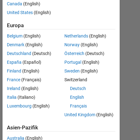
Canada
(English)
2020
1
United States
(English)
Antwort
Europa
Aktualisiert
Belgium
(English)
Netherlands
(English)
1 Apr. 2020
Denmark
(English)
Norway
(English)
11
Ansichten
Deutschland
(Deutsch)
Österreich
(Deutsch)
(30 Tage)
España
(Español)
Portugal
(English)
Finland
(English)
Sweden
(English)
France
(Français)
Switzerland
Ältere
Kommentare
Ireland
(English)
Deutsch
anzeigen
Italia
(Italiano)
English
Luxembourg
(English)
Français
United Kingdom
(English)
w
Asien-Pazifik
i
Australia
(English)
t