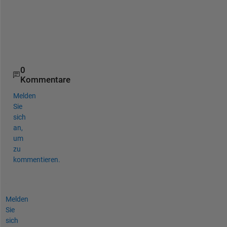
t
.
0
Kommentare
Melden
Sie
sich
an,
um
zu
kommentieren.
Melden
Sie
sich