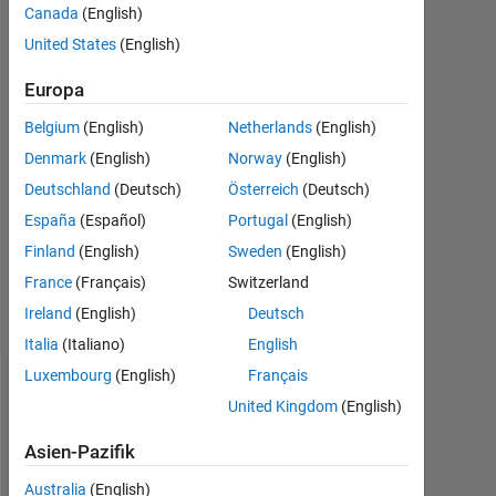
Jan.
Canada
(English)
2020
United States
(English)
3
Antworten
Europa
Antwort
Belgium
(English)
Netherlands
(English)
akzeptiert
Denmark
(English)
Norway
(English)
Deutschland
(Deutsch)
Österreich
(Deutsch)
Aktualisiert
España
(Español)
Portugal
(English)
20 Jan.
2020
Finland
(English)
Sweden
(English)
15
France
(Français)
Switzerland
Ansichten
Ireland
(English)
Deutsch
(30 Tage)
Italia
(Italiano)
English
Luxembourg
(English)
Français
Ältere
United Kingdom
(English)
Kommentare
anzeigen
Asien-Pazifik
Australia
(English)