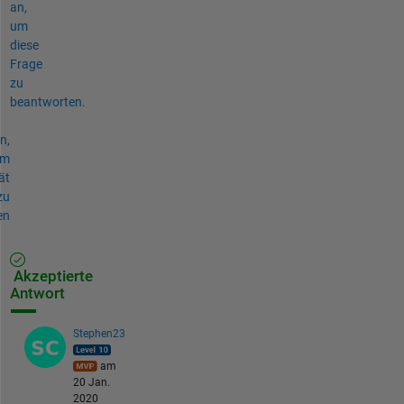
an,
um
diese
Frage
zu
beantworten.
n,
um
ät
zu
en
Akzeptierte
Antwort
Stephen23
am
20 Jan.
2020