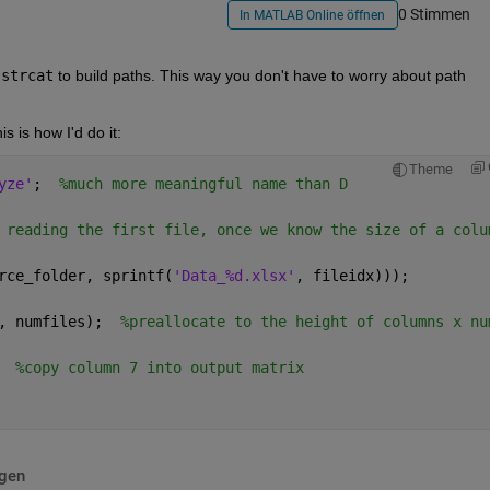
0 Stimmen
In MATLAB Online öffnen
 
strcat
 to build paths. This way you don't have to worry about path 
s is how I'd do it:
Theme
yze'
;  
%much more meaningful name than D
 reading the first file, once we know the size of a colu
rce_folder, sprintf(
'Data_%d.xlsx'
, fileidx)));
, numfiles);  
%preallocate to the height of columns x nu
  
%copy column 7 into output matrix
igen