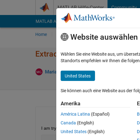
Weiter zum Inhalt
MATLAB Hilfe-Center
Community
MATLAB Answers
File Exchange
Cody
AI Cha
Home
Fragen
Antworten
Durchsuchen
Website auswählen
Extract data from multiple exce
Wählen Sie eine Website aus, um überset
Standorts empfehlen wir Ihnen die folge
Antwort 
Mariana
10 Jan. 2020
1 Antwort
United States
Sie können auch eine Website aus der fo
Amerika
E
América Latina
(Español)
B
Canada
(English)
D
I am trying to extract data from a specific column 
United States
(English)
D