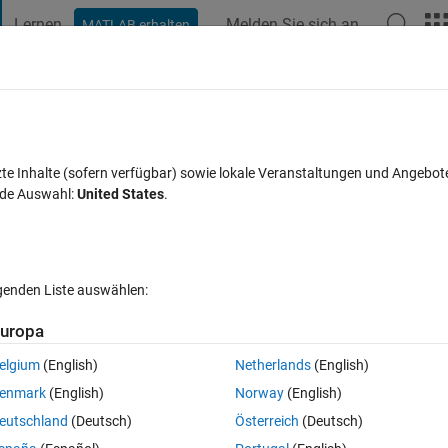
Lernen
Melden Sie sich an
MATLAB erhalten
t Playground
Diskussionen
Wettbewerbe
Blogs
Veröffentlic
FAQs zu MATLAB
Mehr
l files
zte Inhalte (sofern verfügbar) sowie lokale Veranstaltungen und Angebot
nde Auswahl:
United States
.
akzeptiert
Aktualisiert 30 Mär. 2022
37 Ansichten (30 Tage)
lgenden Liste auswählen:
Ältere Kommentare 
uropa
elgium
(English)
Netherlands
(English)
0 Stimmen
In MATLAB Online öffnen
enmark
(English)
Norway
(English)
from multiple excel files and save this columns in one table
eutschland
(Deutsch)
Österreich
(Deutsch)
Theme