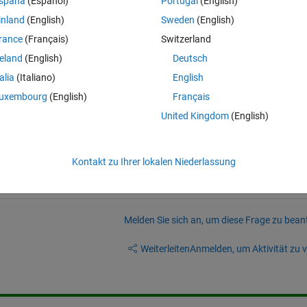
spaña
(Español)
Portugal
(English)
inland
(English)
Sweden
(English)
rance
(Français)
Switzerland
Q\Desktop\Analyze\'
,file);
reland
(English)
Deutsch
talia
(Italiano)
English
uxembourg
(English)
Français
United Kingdom
(English)
ep those and keep adding more values from other excel files.
Kontakt zu Ihrer lokalen Niederlassung
Melden Sie sich an, um diese Frage zu bean
Weiterleiten
Anmelden, um Aktivität zu v