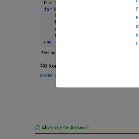
E
D = 
'C:\Users\Desktop\Analyze\'
;
F
for 
k=1:250
    file = sprintf(
'Data_%d.xlsx'
,k);
F
    filename = strcat(
'C:\Users\TR8E1M
I
    x = xlsread(filename);
I
    T = x(:,7);
end
L
This how I am extracting one column. I want to ke
0 Kommentare
Melden Sie sich an, um zu kommentieren.
Akzeptierte Antwort