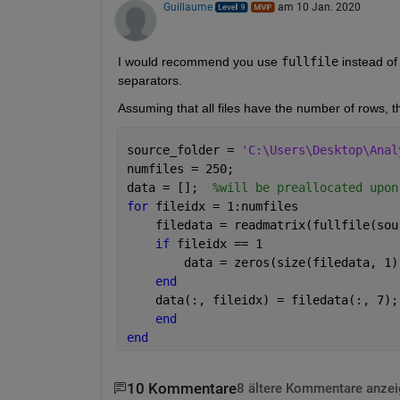
Guillaume
am 10 Jan. 2020
I would recommend you use 
fullfile
 instead of
separators.
Assuming that all files have the number of rows, thi
source_folder = 
'C:\Users\Desktop\Anal
numfiles = 250;
data = [];  
%will be preallocated upon
for 
fileidx = 1:numfiles
    filedata = readmatrix(fullfile(sou
if 
fileidx == 1
        data = zeros(size(filedata, 1)
end
    data(:, fileidx) = filedata(:, 7);
end
end
10 Kommentare
8 ältere Kommentare anze