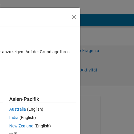
hen
Mehr
Melden Sie sich an, um diese Frage zu
e anzuzeigen. Auf der Grundlage Ihres
beantworten.
Weiterleiten
Anmelden, um Aktivität
zu verfolgen
anzeigen
Asien-Pazifik
Gefragt:
Australia
(English)
Mariana
India
(English)
am 10 Jan. 2020
New Zealand
(English)
Kommentiert:
Copy