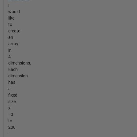
I
would
like
to
create
an
array
in
4
dimensions.
Each
dimension
has
a
fixed
size.
x
=0
to
200
-