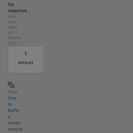
the
respective...
mehr
als 6
Jahre
vor | 1
Antwort
| 0
1
Antwort
Frage
How
to
buffer
a
certain
amount