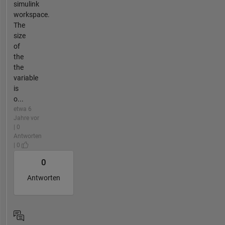
simulink
workspace.
The
size
of
the
the
variable
is
o...
etwa 6
Jahre vor
| 0
Antworten
| 0
0
Antworten