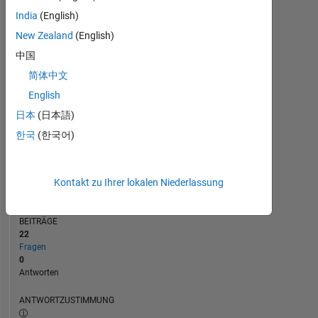
2
India
(English)
1
New Zealand
(English)
0
09/20
06/21
03/22
12/22
09/23
06/24
03/25
12/25
10/20
08/21
06/22
04/23
02/24
12/24
10/25
08/26
12/19
11/20
10/21
09/22
L
08/23
07/24
06/25
05/26
中国
ZEITACHSE
简体中文
English
日本
(日本語)
RANG
262.961
한국
(한국어)
of
302.031
REPUTATION
Kontakt zu Ihrer lokalen Niederlassung
0
BEITRÄGE
22
Fragen
0
Antworten
ANTWORTZUSTIMMUNG