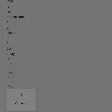
idea
is
to
concatenate
all
of
them
in
a
3D
array.
H...
mehr
als 6
Jahre
vor | 1
Antwort
| 0
1
Antwort