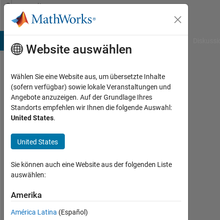
Weiter zum Inhalt
Community
Profile
B Answers
File Exchange
Cody
AI Chat Playground
Diskussi
Website auswählen
Wählen Sie eine Website aus, um übersetzte Inhalte
Mariana
(sofern verfügbar) sowie lokale Veranstaltungen und
Angebote anzuzeigen. Auf der Grundlage Ihres
Last
Standorts empfehlen wir Ihnen die folgende Auswahl:
seen:
United States
.
fast 6
Jahre
United States
vor
|
Aktiv
Sie können auch eine Website aus der folgenden Liste
seit
auswählen:
2019
Amerika
Followers:
América Latina
(Español)
0