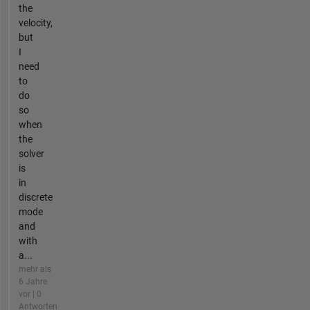
the
velocity,
but
I
need
to
do
so
when
the
solver
is
in
discrete
mode
and
with
a...
mehr als
6 Jahre
vor | 0
Antworten