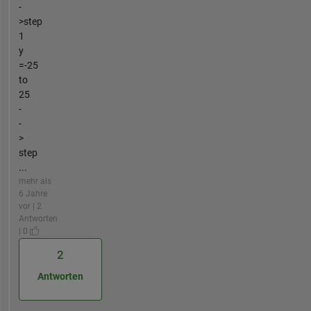
-
>step
1
y
=-25
to
25
-
-
>
step
...
mehr als
6 Jahre
vor | 2
Antworten
| 0
2
Antworten