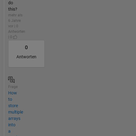
do
this?
mehr als
6 Jahre
vor | 0
Antworten
| 0
0
Antworten
Frage
How
to
store
multiple
arrays
into
a