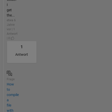
I
get
the...
etwa 6
Jahre
vor | 1
Antwort
| 0
1
Antwort
Frage
How
to
compile
a
file
with