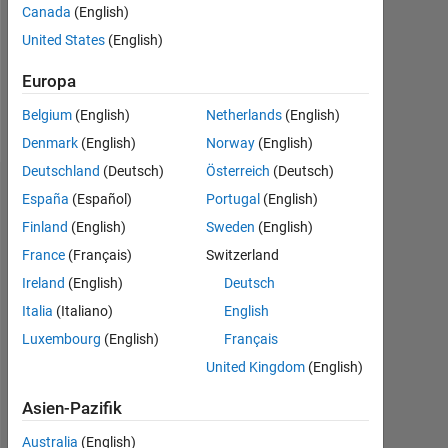
Canada
(English)
Following:
United States
(English)
0
Europa
Follow
Belgium
(English)
Netherlands
(English)
Denmark
(English)
Norway
(English)
Deutschland
(Deutsch)
Österreich
(Deutsch)
Dashboard
España
(Español)
Portugal
(English)
Finland
(English)
Sweden
(English)
Statistik
France
(Français)
Switzerland
MATLAB Answers
Ireland
(English)
Deutsch
Italia
(Italiano)
English
-2
-1
9
8
Luxembourg
(English)
Français
7
United Kingdom
(English)
6
5
BEITRÄGE
Asien-Pazifik
L
4
3
Australia
(English)