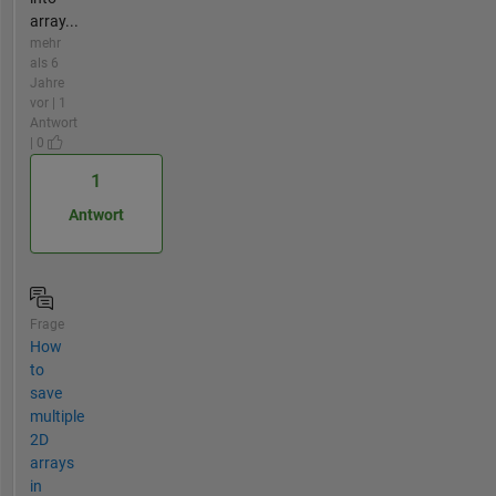
array...
mehr
als 6
Jahre
vor | 1
Antwort
| 0
1
Antwort
Frage
How
to
save
multiple
2D
arrays
in