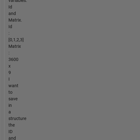
variables.
Id
and
Matrix.
Id
:
[0,1,2,3]
Matrix
:
3600
x
9
I
want
to
save
in
a
structure
the
ID
and