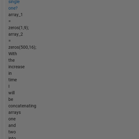
single
one?
array_1
=
zeros(1,9);
array_2
=
zeros(500,16);
With
the
increase
in
time
I
will
be
concatenating
arrays
one
and
two
into