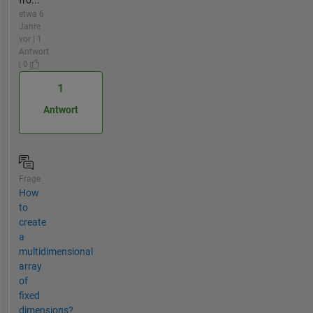
etwa 6
Jahre
vor | 1
Antwort
| 0
1
Antwort
Frage
How
to
create
a
multidimensional
array
of
fixed
dimensions?