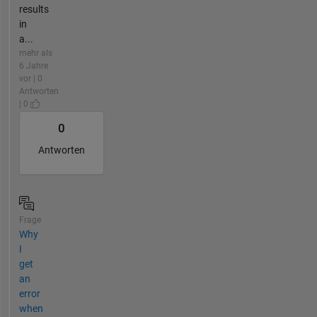
results
in
a...
mehr als
6 Jahre
vor | 0
Antworten
| 0
0
Antworten
Frage
Why
I
get
an
error
when