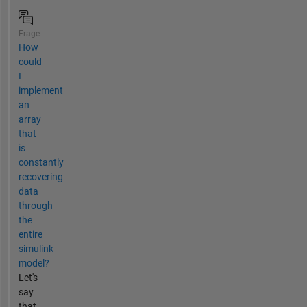
Frage
How
could
I
implement
an
array
that
is
constantly
recovering
data
through
the
entire
simulink
model?
Let's
say
that