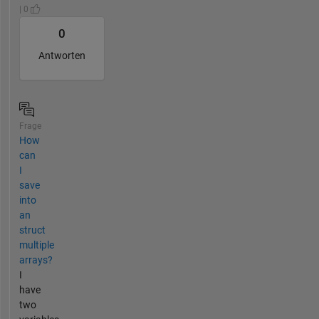
| 0
0
Antworten
Frage
How
can
I
save
into
an
struct
multiple
arrays?
I
have
two