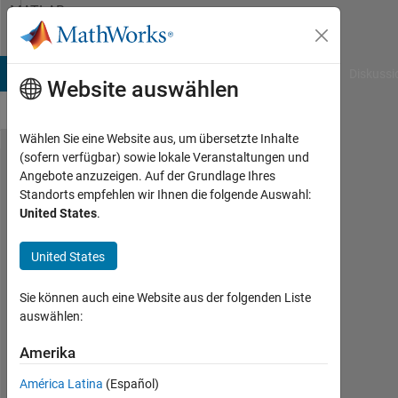
Weiter zum Inhalt
MATLAB
Answers
B Answers
File Exchange
Cody
AI Chat Playground
Diskussi
Website auswählen
Wählen Sie eine Website aus, um übersetzte Inhalte
(sofern verfügbar) sowie lokale Veranstaltungen und
Changing
Angebote anzuzeigen. Auf der Grundlage Ihres
Standorts empfehlen wir Ihnen die folgende Auswahl:
format of
United States
.
a Struct
United States
Cameron
Sie können auch eine Website aus der folgenden Liste
Kirk
auswählen:
7
Jan.
Amerika
2020
1
América Latina
(Español)
Antwort