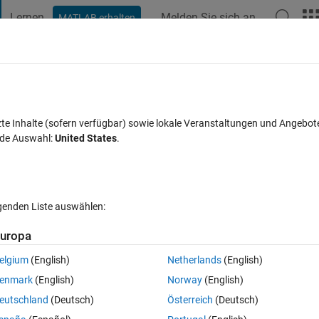
Lernen
Melden Sie sich an
MATLAB erhalten
t Playground
Diskussionen
Wettbewerbe
Blogs
Veröffentlic
FAQs zu MATLAB
Mehr
n a single graph?
zte Inhalte (sofern verfügbar) sowie lokale Veranstaltungen und Angebot
nde Auswahl:
United States
.
Antwort akzeptiert
Aktualisiert 23 Sep. 2022
en
lgenden Liste auswählen:
Ältere Kommentare 
uropa
elgium
(English)
Netherlands
(English)
1 Stimme
enmark
(English)
Norway
(English)
 Y2=exp(X); Y3=(X).^2; For y-plot I want respective adjusted range of a
eutschland
(Deutsch)
Österreich
(Deutsch)