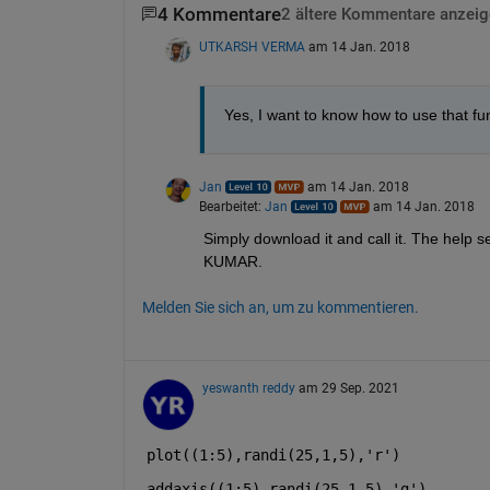
4 Kommentare
2 ältere Kommentare anzeig
UTKARSH VERMA
am 14 Jan. 2018
Yes, I want to know how to use that fu
Jan
am 14 Jan. 2018
Bearbeitet:
Jan
am 14 Jan. 2018
Simply download it and call it. The help s
KUMAR.
Melden Sie sich an, um zu kommentieren.
yeswanth reddy
am 29 Sep. 2021
plot((1:5),randi(25,1,5),
'r'
)
addaxis((1:5),randi(25,1,5),
'g'
)