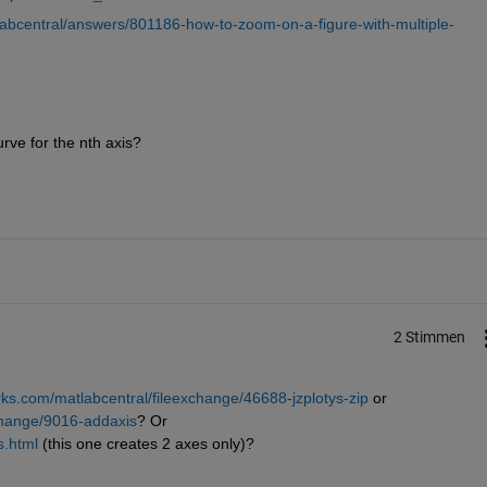
abcentral/answers/801186-how-to-zoom-on-a-figure-with-multiple-
rve for the nth axis?
2 Stimmen
ks.com/matlabcentral/fileexchange/46688-jzplotys-zip
 or
change/9016-addaxis
? Or
s.html
 (this one creates 2 axes only)?