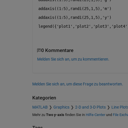
addaxis((1:5),randi(25,1,5),
'm'
)
addaxis((1:5),randi(25,1,5),
'y'
)
legend({
'plot1'
,
'plot2'
,
'plot3'
,
'plot4'
0 Kommentare
Melden Sie sich an, um zu kommentieren.
Melden Sie sich an, um diese Frage zu beantworten.
Kategorien
MATLAB
Graphics
2-D and 3-D Plots
Line Plot
Mehr zu
Two y-axis
finden Sie in
Hilfe-Center
und
File Exc
Tags