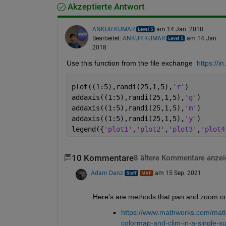
Akzeptierte Antwort
ANKUR KUMAR
am 14 Jan. 2018
Bearbeitet:
ANKUR KUMAR
am 14 Jan.
2018
Use this function from the file exchange 
https://
plot((1:5),randi(25,1,5),
'r'
)
addaxis((1:5),randi(25,1,5),
'g'
)
addaxis((1:5),randi(25,1,5),
'm'
)
addaxis((1:5),randi(25,1,5),
'y'
)
legend({
'plot1'
,
'plot2'
,
'plot3'
,
'plot4
10 Kommentare
8 ältere Kommentare anze
Adam Danz
am 15 Sep. 2021
Here's are methods that pan and zoom co
https://www.mathworks.com/matla
colormap-and-clim-in-a-single-