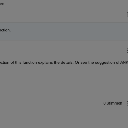
en
nction.
ection of this function explains the details. Or see the suggestion of AN
0 Stimmen