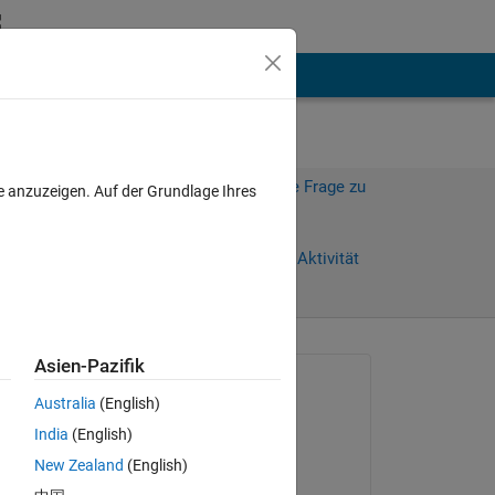
hen
Mehr
Melden Sie sich an, um diese Frage zu
e anzuzeigen. Auf der Grundlage Ihres
beantworten.
Weiterleiten
Anmelden, um Aktivität
zu verfolgen
anzeigen
Asien-Pazifik
Gefragt:
Australia
(English)
UTKARSH VERMA
India
(English)
am 13 Jan. 2018
xis.
New Zealand
(English)
Kommentiert: