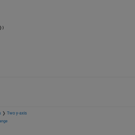
})
s
Two y-axis
hange