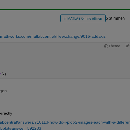
5 Stimmen
In MATLAB Online öffnen
in.mathworks.com/matlabcentral/fileexchange/9016-addaxis
Theme
'
})
igen
rrectly
bcentral/answers/710113-how-do-i-plot-2-images-each-with-a-differen
subplot#answer_592283