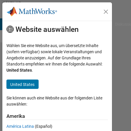
Weiter zum Inhalt
MATLAB
Answers
B Answers
File Exchange
Cody
AI Chat Playground
Diskussi
Website auswählen
Wählen Sie eine Website aus, um übersetzte Inhalte
(sofern verfügbar) sowie lokale Veranstaltungen und
create
Angebote anzuzeigen. Auf der Grundlage Ihres
Standorts empfehlen wir Ihnen die folgende Auswahl:
a
United States
.
specific
vector
United States
from
Sie können auch eine Website aus der folgenden Liste
excel
auswählen:
file
Amerika
MUKESH
América Latina
(Español)