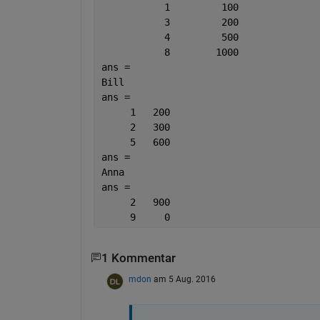
           1         100
           3         200
           4         500
           8        1000
ans =
Bill
ans =
     1   200
     2   300
     5   600
ans =
Anna
ans =
     2   900
     9     0
1 Kommentar
mdon
am 5 Aug. 2016