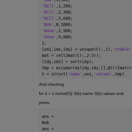
'Bill'
,1,200;
'Bill'
,2,300;
'Bill'
,5,600;
'Bob'
,8,1000;
'Anna'
,2,900;
'Anna'
,9,000;
};
[uni,idx,idy] = unique(C(:,1),
'stable'
mat = cell2mat(C(:,2:3));
[idy,idz] = sort(idy);
tmp = accumarray(idy,idz,[],@(r){mat(r
S = struct(
'name'
,uni,
'values'
,tmp)
And checking:
for k = 1:numel(S) S(k).name S(k).values end
prints:
ans =
Bob
ans =