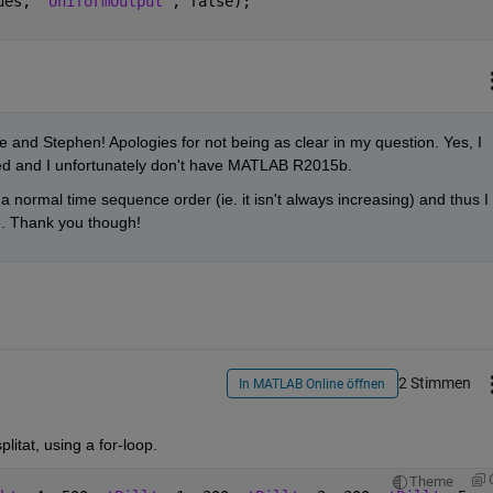
ues, 
'UniformOutput'
, false);
and Stephen! Apologies for not being as clear in my question. Yes, I 
ed and I unfortunately don't have MATLAB R2015b.
a normal time sequence order (ie. it isn't always increasing) and thus I 
e. Thank you though!
2 Stimmen
In MATLAB Online öffnen
litat, using a for-loop.
Theme