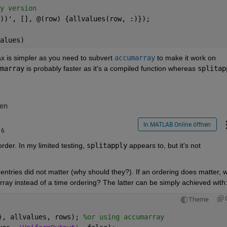
y version
))', [], @(row) {allvalues(row, :)});
alues)
ax is simpler as you need to subvert
accumarray
 to make it work on 
marray
 is probably faster as it's a compiled function whereas
splitap
en
In MATLAB Online öffnen
16
rder. In my limited testing,
splitapply
 appears to, but it's not 
entries did not matter (why should they?). If an ordering does matter, w
 array instead of a time ordering? The latter can be simply achieved with
Theme
}, allvalues, rows); 
%or using accumarray