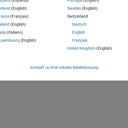
spaña
(Español)
Portugal
(English)
inland
(English)
Sweden
(English)
rance
(Français)
Switzerland
reland
(English)
Deutsch
talia
(Italiano)
English
uxembourg
(English)
Français
United Kingdom
(English)
ll; the first with the subjects name and the second field with a matrix that 
Kontakt zu Ihrer lokalen Niederlassung
. For example, for the above cell I want it to make a 1x2 struct with 2 