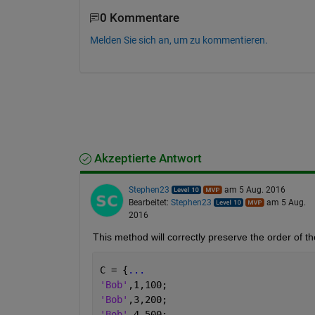
0 Kommentare
Melden Sie sich an, um zu kommentieren.
Akzeptierte Antwort
Stephen23
am 5 Aug. 2016
Bearbeitet:
Stephen23
am 5 Aug.
2016
This method will correctly preserve the order of th
C = {
...
'Bob'
,1,100;
'Bob'
,3,200;
'Bob'
,4,500;