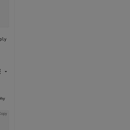
ply
hy 
:
Copy