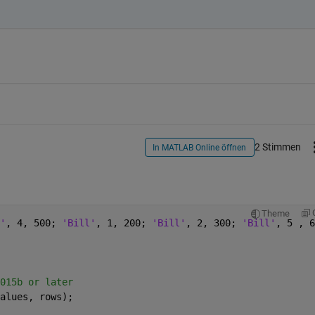
2 Stimmen
In MATLAB Online öffnen
Theme
'
, 4, 500; 
'Bill'
, 1, 200; 
'Bill'
, 2, 300; 
'Bill'
, 5 , 6
015b or later
alues, rows);