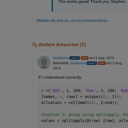
This works great! Thank you Stephen.
Melden Sie sich an, um zu kommentieren.
Weitere Antworten (3)
Guillaume
am 5 Aug. 2016
Bearbeitet:
Guillaume
am 5 Aug.
2016
If I understood correctly:
c ={
'Bob'
, 1, 100; 
'Bob'
, 3, 200; 
'Bob
[names, ~, rows] = unique(c(:, 1));
allvalues = cell2mat(c(:, 2:end));
%%option 1: group using splitapply, R2
values = splitapply(@(row) {row}, allv