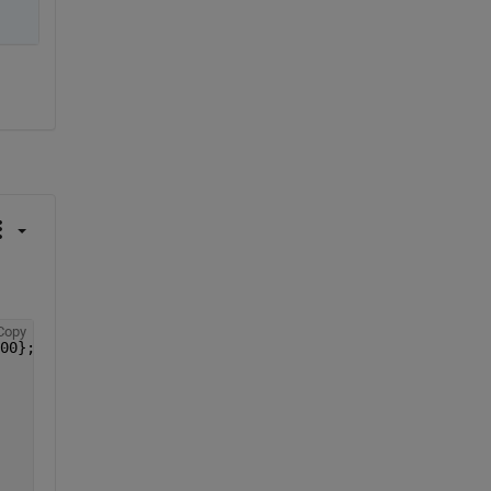
Copy
00};