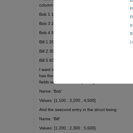
E
column:
F
Bob 1 100
F
Bob 3 200
I
Bob 4 500
I
Bill 1 200
L
Bill 2 300
Bill 5 600
I want to create a struct with 2 fields using this ce
has the time and experiment values for that subject
fields with the first entry being:
Name: 'Bob'
Values: [1,100 ; 3,200 ; 4,500]
And the seecond entry in the struct being:
Name: 'Bill'
Values: [1,200 ; 2,300 ; 5,600]