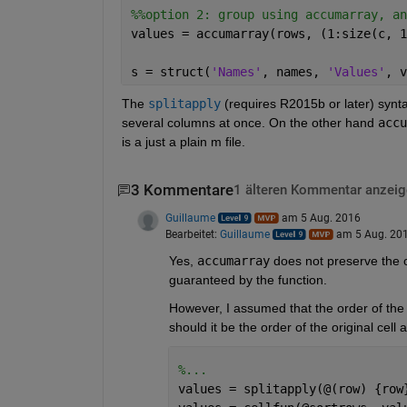
%%option 2: group using accumarray, an
values = accumarray(rows, (1:size(c, 1
s = struct(
'Names'
, names, 
'Values'
, v
The
splitapply
 (requires R2015b or later) synt
several columns at once. On the other hand
accu
is a just a plain m file.
3 Kommentare
1 älteren Kommentar anzeig
Guillaume
am 5 Aug. 2016
Bearbeitet:
Guillaume
am 5 Aug. 20
Yes,
accumarray
 does not preserve the o
guaranteed by the function.
However, I assumed that the order of the 
should it be the order of the original cell
%...
values = splitapply(@(row) {row