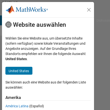
Weiter zum Inhalt
MATLAB
Answers
B Answers
File Exchange
Cody
AI Chat Playground
Diskussi
Website auswählen
Wählen Sie eine Website aus, um übersetzte Inhalte
(sofern verfügbar) sowie lokale Veranstaltungen und
Why is str2num
Angebote anzuzeigen. Auf der Grundlage Ihres
Standorts empfehlen wir Ihnen die folgende Auswahl:
not
United States
.
recommended
when it is faster
United States
in certain
Sie können auch eine Website aus der folgenden Liste
circumstances?
auswählen:
Amerika
Darcy
Cordell
América Latina
(Español)
4