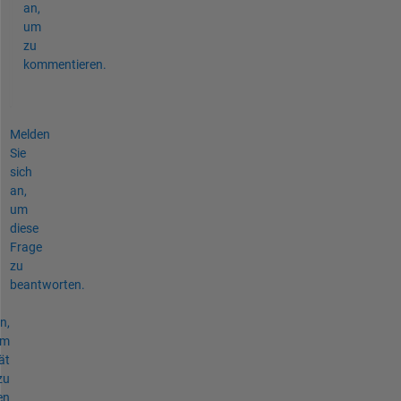
an,
um
zu
kommentieren.
Melden
Sie
sich
an,
um
diese
Frage
zu
beantworten.
n,
um
ät
zu
en