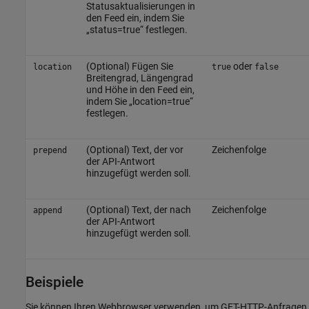
Statusaktualisierungen in
den Feed ein, indem Sie
„status=true“ festlegen.
(Optional) Fügen Sie
oder
location
true
false
Breitengrad, Längengrad
und Höhe in den Feed ein,
indem Sie „location=true“
festlegen.
(Optional) Text, der vor
Zeichenfolge
prepend
der API-Antwort
hinzugefügt werden soll.
(Optional) Text, der nach
Zeichenfolge
append
der API-Antwort
hinzugefügt werden soll.
Beispiele
Sie können Ihren Webbrowser verwenden, um GET-HTTP-Anfragen