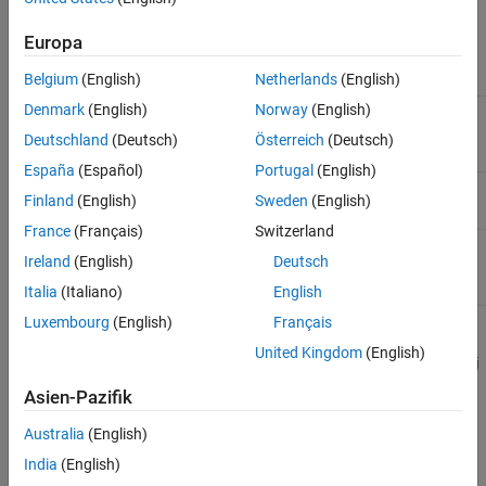
Siehe auch
URL-Parameter
Europa
Name
Beschreibung
Belgium
(English)
Netherlands
(English)
Denmark
(English)
Norway
(English)
(Erforderlich) Kanal-ID für den gewünschten
<channel_id>
Kanal.
Deutschland
(Deutsch)
Österreich
(Deutsch)
España
(Español)
Portugal
(English)
(Erforderlich) Feld-ID für das Interessenfeld.
<field_id>
Finland
(English)
Sweden
(English)
France
(Français)
Switzerland
(Erforderlich) Format für die HTTP-Antwort,
<format>
Ireland
(English)
Deutsch
angegeben als
,
,
oder
.
json
xml
csv
txt
Italia
(Italiano)
English
Luxembourg
(English)
Français
Beispiel:
United Kingdom
(English)
https://api.thingspeak.com/channels/266256/fields/2/last.j
son
Asien-Pazifik
Abfragezeichenfolgenparameter
Australia
(English)
India
(English)
Name
Beschreibung
Werttyp