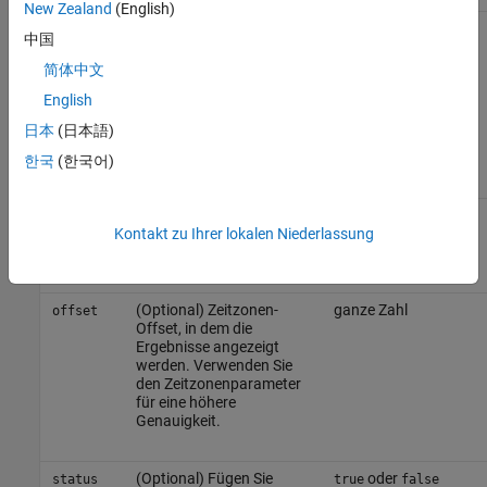
New Zealand
(English)
(Erforderlich für private
Zeichenfolge
api_key
中国
Kanäle) Geben Sie den
Read-API-Schlüssel für
简体中文
diesen bestimmten Kanal
English
an. Der Read-API-
Schlüssel befindet sich
日本
(日本語)
auf der Registerkarte
API
Keys
der Kanalansicht.
한국
(한국어)
(Optional) Kennung von
Zeichenfolge
timezone
Zeitzonenreferenz
für
Kontakt zu Ihrer lokalen Niederlassung
diese Anfrage.
(Optional) Zeitzonen-
ganze Zahl
offset
Offset, in dem die
Ergebnisse angezeigt
werden. Verwenden Sie
den Zeitzonenparameter
für eine höhere
Genauigkeit.
(Optional) Fügen Sie
oder
status
true
false