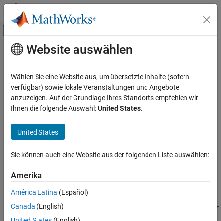
Weiter zum Inhalt
MATLAB Hilfe-Center
Umschaltung für Off-Canvas-Navigation
Website auswählen
Hauptinhalt
Startseite der Dokumentation
Diese Seite wurde mithilfe maschineller Übersetzung übersetzt.
Klicken Sie hier, um die neueste Version auf Englisch zu sehen.
Testen und Messen
Wählen Sie eine Website aus, um übersetzte Inhalte (sofern
verfügbar) sowie lokale Veranstaltungen und Angebote
Read Last Field Entry
ThingSpeak
anzuzeigen. Auf der Grundlage Ihres Standorts empfehlen wir
Daten aus dem Kanal lesen
Ihnen die folgende Auswahl:
United States
.
Letzten Eintrag im Kanalfeld mit HTTP GET lesen
ThingSpeak
United States
API-Referenz
Anfrage
REST-API
Sie können auch eine Website aus der folgenden Liste auswählen:
HTTP-Methode
Read Last Field Entry
GET
Amerika
AUF DIESER SEITE
Anfrage
URL
América Latina
(Español)
Beispiele
Canada
(English)
https://api.thingspeak.com/channels/
/fields/
<channel_id>
<f
Antwort
/last.
ield_id>
<format>
United States
(English)