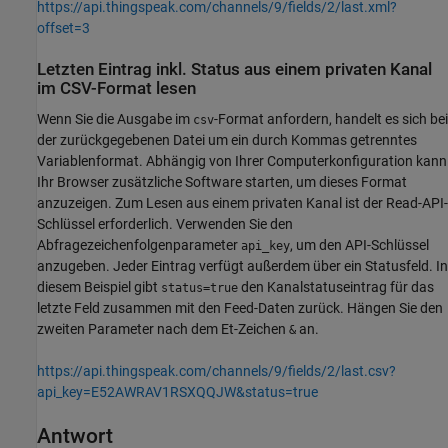
https://api.thingspeak.com/channels/9/fields/2/last.xml?
offset=3
Letzten Eintrag inkl. Status aus einem privaten Kanal
im CSV-Format lesen
Wenn Sie die Ausgabe im
-Format anfordern, handelt es sich bei
csv
der zurückgegebenen Datei um ein durch Kommas getrenntes
Variablenformat. Abhängig von Ihrer Computerkonfiguration kann
Ihr Browser zusätzliche Software starten, um dieses Format
anzuzeigen. Zum Lesen aus einem privaten Kanal ist der Read-API-
Schlüssel erforderlich. Verwenden Sie den
Abfragezeichenfolgenparameter
, um den API-Schlüssel
api_key
anzugeben. Jeder Eintrag verfügt außerdem über ein Statusfeld. In
diesem Beispiel gibt
den Kanalstatuseintrag für das
status=true
letzte Feld zusammen mit den Feed-Daten zurück. Hängen Sie den
zweiten Parameter nach dem Et-Zeichen
an.
&
https://api.thingspeak.com/channels/9/fields/2/last.csv?
api_key=E52AWRAV1RSXQQJW&status=true
Antwort