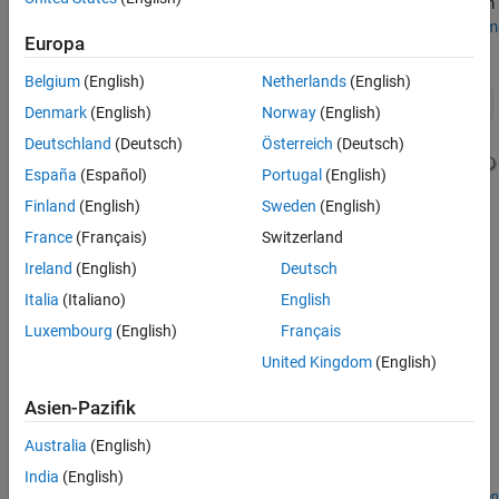
Beispiele
Steuerung der Ausführung von Subsystemen. Ein Beispiel, bei dem
der
If
-Block zum Einsatz kommt, finden Sie unter
Select Subsystem
Einschränkungen
Europa
Execution
.
Ports
Parameter
Belgium
(English)
Netherlands
(English)
Blockeigenschaften
Denmark
(English)
Norway
(English)
Mehr über
Deutschland
(Deutsch)
Österreich
(Deutsch)
Erweiterte Fähigkeiten
España
(Español)
Portugal
(English)
Versionsverlauf
Finland
(English)
Sweden
(English)
Siehe auch
France
(Français)
Switzerland
Ireland
(English)
Deutsch
Italia
(Italiano)
English
Luxembourg
(English)
Français
Beispiele
United Kingdom
(English)
Simulink Subsystem Semantics
Asien-Pazifik
This set of examples shows different types of Simulink®
Subsystems and what semantics are used when simulating these
Australia
(English)
subsystems. Each example provides a description of the model
and the subtleties governing how the model is executed.
India
(English)
Live Script öffnen