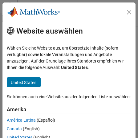
Weiter zum Inhalt
MATLAB Hilfe-Center
Umschaltung für Off-Canvas-Navigation
Website auswählen
Hauptinhalt
Startseite der Dokumentation
If
Simulink
Wählen Sie eine Website aus, um übersetzte Inhalte (sofern
Simulink Umgebungsgrundlagen
Auswahl der Subsystem-Ausführung mithilfe von
-
verfügbar) sowie lokale Veranstaltungen und Angebote
if-else
Block-Bibliotheken
Ausdrücken ähnlicher Logik
anzuzeigen. Auf der Grundlage Ihres Standorts empfehlen wir
Ihnen die folgende Auswahl:
United States
.
Ports und Subsysteme
alle in Seite erweitern
Simulink
United States
Modellierung
Bibliotheken:
Simulink / Ports & Subsystems
Entwicklung des Modellverhaltens
Sie können auch eine Website aus der folgenden Liste auswählen:
Bedingt ausgeführte Subsysteme und Modelle
Amerika
Beschreibung
If
América Latina
(Español)
AUF DIESER SEITE
Der
If
-Block und die
If Action Subsystem
-Blöcke, die einen
Action
Canada
(English)
Beschreibung
Port
-Block umfassen, implementieren eine If-Else-Logik zur
United States
(English)