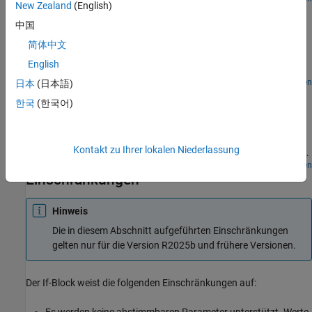
New Zealand
(English)
If-Then-Else-Blöcke
中国
In diesem Beispiel sind die Auswirkungen der Eingabe einer
Sinuswelle in If Action Subsystem-Blöcke dargestellt. Dies soll die
简体中文
Ähnlichkeit zwischen dem If-Action-Subsystem-Block und dem
English
Enabled Subsystem-Block veranschaulichen.
Modell öffnen
日本
(日本語)
Modeling Clutch Lock-Up Using If Blocks
한국
(한국어)
Use If/Else subsystems to build a clutch model. An 'If' subsystem
models the clutch dynamics in the locked position while an 'Else'
subsystem models the unlocked position. One or the other is
Kontakt zu Ihrer lokalen Niederlassung
enabled using the 'If' block. The dot-dashed lines from the 'If' block
denote control signals, which are used to enable If/Else (or other
Modell öffnen
Einschränkungen
conditional) subsystems. Checking any of the boxes on the GUI
produces a plot of any of the selected variables (versus time).
Hinweis
Die in diesem Abschnitt aufgeführten Einschränkungen
gelten nur für die Version R2025b und frühere Versionen.
Der
If
-Block weist die folgenden Einschränkungen auf:
Es werden keine abstimmbaren Parameter unterstützt. Werte