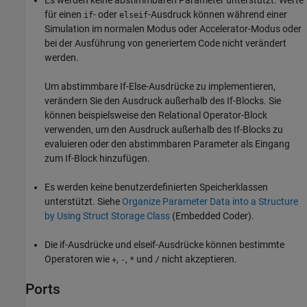
für einen
- oder
-Ausdruck können während einer
if
elseif
Simulation im normalen Modus oder Accelerator-Modus oder
bei der Ausführung von generiertem Code nicht verändert
werden.
Um abstimmbare If-Else-Ausdrücke zu implementieren,
verändern Sie den Ausdruck außerhalb des
If
-Blocks. Sie
können beispielsweise den
Relational Operator
-Block
verwenden, um den Ausdruck außerhalb des
If
-Blocks zu
evaluieren oder den abstimmbaren Parameter als Eingang
zum
If
-Block hinzufügen.
Es werden keine benutzerdefinierten Speicherklassen
unterstützt. Siehe
Organize Parameter Data into a Structure
by Using Struct Storage Class
(Embedded Coder)
.
Die if-Ausdrücke und elseif-Ausdrücke können bestimmte
Operatoren wie
,
,
und
nicht akzeptieren.
+
-
*
/
Ports