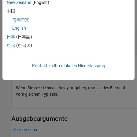
New Zealand
(English)
Wenn Sie
als Array angeben, muss jedes
transformation
中国
Element vom gleichen Typ sein.
简体中文
English
—
Drehung
rotation
日本
(日本語)
-Objekt
|
-Objekt
|
N
-Element-Array von
so2
so3
Rotationsobjekten
한국
(한국어)
Rotation, angegeben als skalares
-Objekt, skalares
-
so2
so3
Kontakt zu Ihrer lokalen Niederlassung
Objekt oder als
N
-Element-Array von Rotationsobjekten.
N
ist
die Gesamtzahl der Rotationen.
Wenn Sie
als Array angeben, muss jedes Element
rotation
vom gleichen Typ sein.
Ausgabeargumente
alle reduzieren