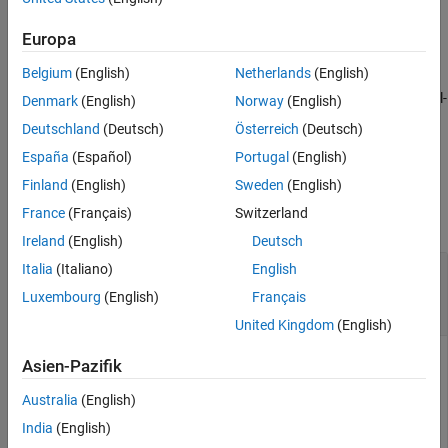
homogene Transformationsmatrix
, die der
transformationMatrix
SE(2)- bzw. SE(3)-Transformation
entspricht.
transformation
Europa
Belgium
(English)
Netherlands
(English)
erzeugt eine
= tform(
)
transformationMatrix
rotation
homogene Transformationsmatrix
mit Null-
transformationMatrix
Denmark
(English)
Norway
(English)
Translation, die der SO(2)- oder SO(3)-Rotation
rotation
Deutschland
(Deutsch)
Österreich
(Deutsch)
entspricht.
España
(Español)
Portugal
(English)
Eingabeargumente
Finland
(English)
Sweden
(English)
France
(Français)
Switzerland
alle reduzieren
Ireland
(English)
Deutsch
—
Transformation
Italia
(Italiano)
English
transformation
-Objekt
|
-Objekt
|
N
-Element-Array von
se2
se3
Luxembourg
(English)
Français
Transformationsobjekten
United Kingdom
(English)
Transformation, angegeben als skalares
-Objekt, skalares
se2
Asien-Pazifik
-Objekt oder
N
-Element-Array von
se3
Australia
(English)
Transformationsobjekten.
N
ist die Gesamtzahl der
Transformationen.
India
(English)