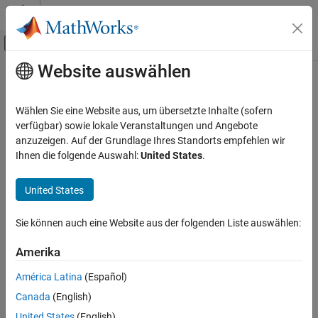
Weiter zum Inhalt
MATLAB Hilfe-Center
Umschaltung für Off-Canvas-Navigation
Website auswählen
Hauptinhalt
Startseite der Dokumentation
Diese Seite wurde mithilfe maschineller Übersetzung übersetzt.
Klicken Sie hier, um die neueste Version auf Englisch zu sehen.
Robotik und autonome Systeme
Wählen Sie eine Website aus, um übersetzte Inhalte (sofern
verfügbar) sowie lokale Veranstaltungen und Angebote
tform
Navigation Toolbox
anzuzeigen. Auf der Grundlage Ihres Standorts empfehlen wir
Koordinatentransformationen und Trajektorien
Ihnen die folgende Auswahl:
United States
.
Homogene Transformation extrahieren
tform
Seit R2022b
United States
AUF DIESER SEITE
alle in Seite reduzieren
Syntax
Sie können auch eine Website aus der folgenden Liste auswählen:
Syntax
Beschreibung
Eingabeargumente
Amerika
transformationMatrix = tform(transformation)
Ausgabeargumente
transformationMatrix = tform(rotation)
América Latina
(Español)
Erweiterte Fähigkeiten
Beschreibung
Canada
(English)
Versionsverlauf
extrahiert die
= tform(
)
transformationMatrix
transformation
Siehe auch
United States
(English)