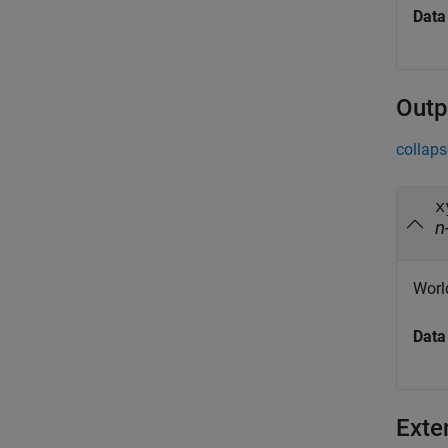
Data
Outp
collaps
x
n
Worl
Data
Exte