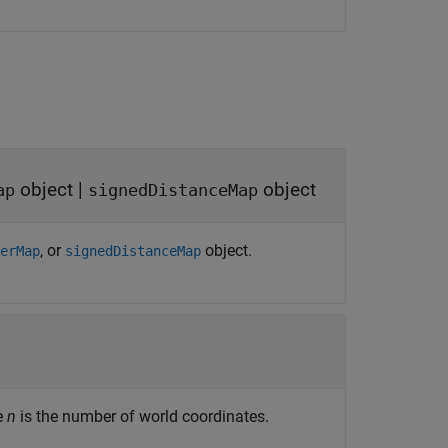
object
|
object
ap
signedDistanceMap
, or
object.
erMap
signedDistanceMap
e
n
is the number of world coordinates.