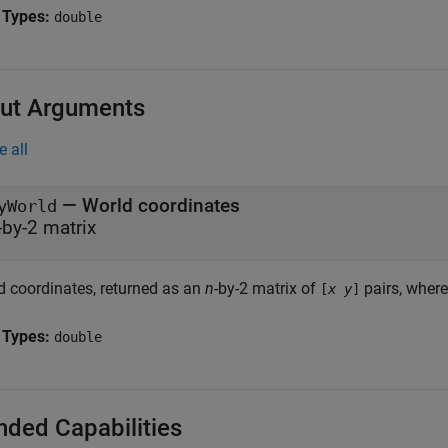
 Types:
double
ut Arguments
e all
— World coordinates
yWorld
-by-2 matrix
d coordinates, returned as an
n
-by-2 matrix of
pairs, wher
[
x
y
]
 Types:
double
nded Capabilities