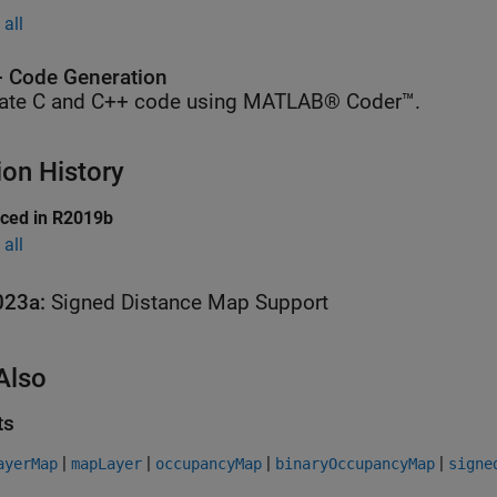
all
 Code Generation
ate C and C++ code using MATLAB® Coder™.
ion History
uced in R2019b
all
023a:
Signed Distance Map Support
Also
ts
|
|
|
|
ayerMap
mapLayer
occupancyMap
binaryOccupancyMap
signe