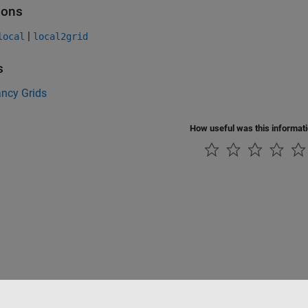
ions
|
local
local2grid
s
ncy Grids
How useful was this informat