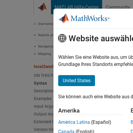
Weiter zum Inhalt
MATLAB Hilfe-Center
Community
Dokument
Startseite der Dokumentation
Robotik und autonome Systeme
loc
Website auswähl
Navigation Toolbox
Mapping
Convert
Wählen Sie eine Website aus, um üb
Grundlage Ihres Standorts empfehle
local2world
collaps
ON THIS PAGE
Synt
United States
Syntax
Description
xyWorl
Sie können auch eine Website aus d
Desc
Examples
Input Arguments
Amerika
xyWorld
Output Arguments
Extended Capabilities
América Latina
(Español)
exampl
Version History
Canada
(English)