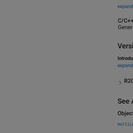
expand 
C/C++
Gener
Vers
Introd
expand 
R2
See 
Objec
multiL