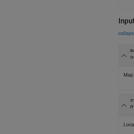
Inpu
collaps
m
o
Map 
x
n
Loca