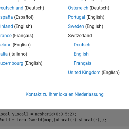
mples
Deutschland
(Deutsch)
Österreich
(Deutsch)
España
(Español)
Portugal
(English)
e all
inland
(English)
Sweden
(English)
onvert Local Coordinates in Occupancy Map to Worl
rance
(Français)
Switzerland
reland
(English)
Deutsch
talia
(Italiano)
English
te an empty occupancy map with a width and height of 10 mete
Luxembourg
(English)
Français
United Kingdom
(English)
p = occupancyMap(10,10);
Kontakt zu Ihrer lokalen Niederlassung
world coordinates from local coordinates.
Local,yLocal] = meshgrid(0:0.5:2);

World = local2world(map,[xLocal(:) yLocal(:)]);