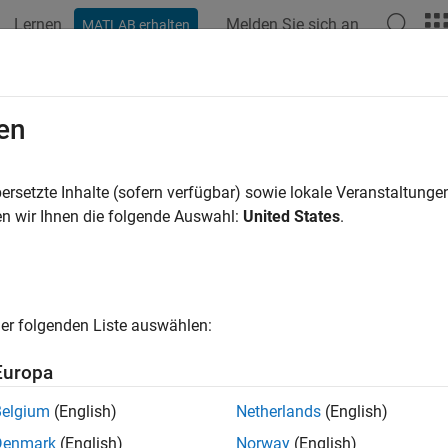
Lernen
Melden Sie sich an
MATLAB erhalten
ation
Beispiele
Funktionen
Blöcke
Apps
Videos
al2world
en
 local coordinates to world coordinates
ersetzte Inhalte (sofern verfügbar) sowie lokale Veranstaltung
n wir Ihnen die folgende Auswahl:
United States
.
e all in page
ax
d = local2world(map,xyLocal)
er folgenden Liste auswählen:
ription
Europa
converts local coordinates in the 
= local2world(
,
)
map
xyLocal
Belgium
(English)
Netherlands
(English)
e
Denmark
(English)
Norway
(English)