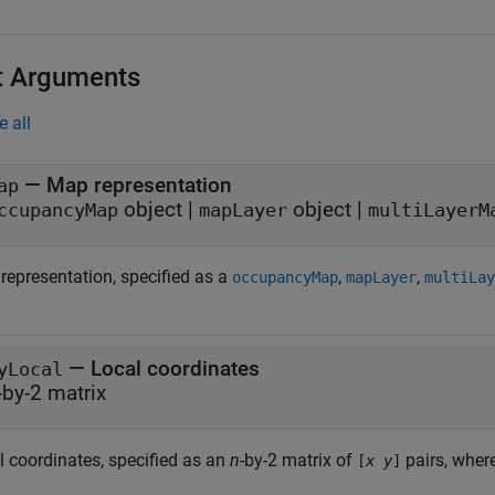
t Arguments
e all
—
Map representation
ap
object
|
object
|
ccupancyMap
mapLayer
multiLayerM
representation, specified as a
,
,
occupancyMap
mapLayer
multiLay
—
Local coordinates
yLocal
-by-2 matrix
l coordinates, specified as an
n
-by-2 matrix of
pairs, wher
[
x
y
]