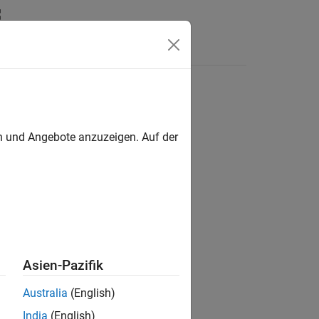
Answers
en und Angebote anzuzeigen. Auf der
Asien-Pazifik
map to world coordinates.
Australia
(English)
India
(English)