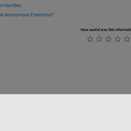
on Handles
re Anonymous Functions?
How useful was this informat
Datendiebstahl verhindern
Status von Anwendungen
Kontakt