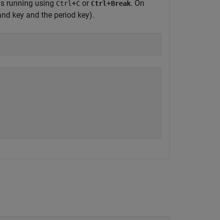
 is running using
+
or
+
. On
Ctrl
C
Ctrl
Break
d key and the period key).