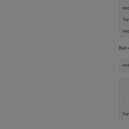
  
en
fu
  
en
Run
ex
.

.

.

.

.

Fu