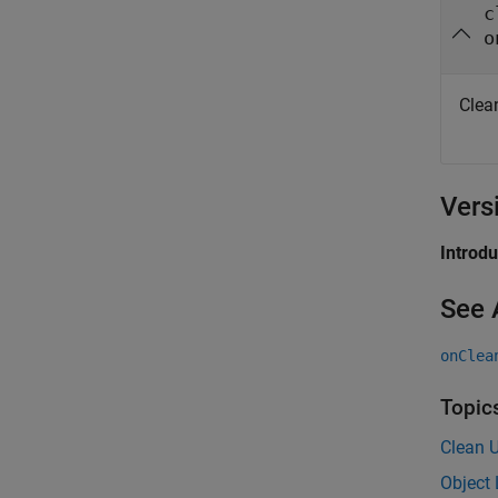
c
o
Clea
Vers
Introd
See 
onClea
Topic
Clean 
Object 