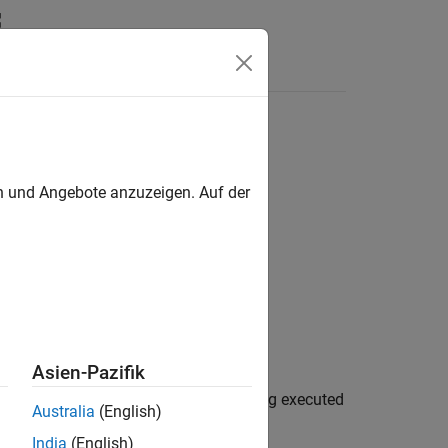
en und Angebote anzuzeigen. Auf der
Asien-Pazifik
object and prevents them from being executed
up
Australia
(English)
India
(English)