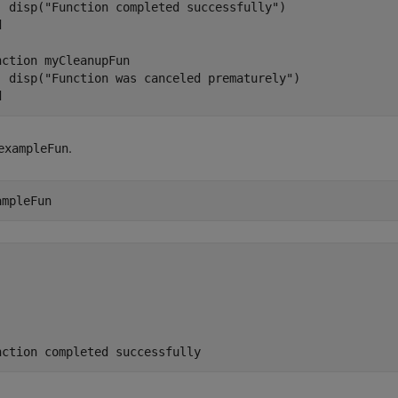
  disp(
"Function completed successfully"
d
nction
 myCleanupFun

  disp(
"Function was canceled prematurely"
d
.
exampleFun
ampleFun
nction completed successfully