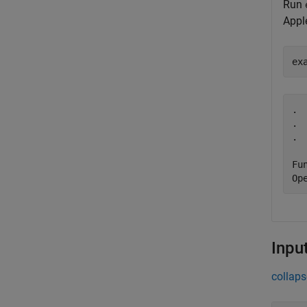
Run
Appl
ex
.

.

.

Fu
Op
Inpu
collaps