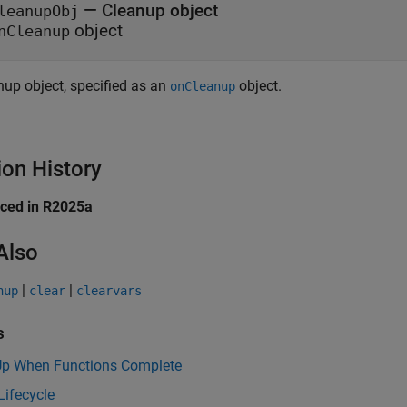
—
Cleanup object
leanupObj
object
nCleanup
nup object, specified as an
object.
onCleanup
ion History
uced in R2025a
Also
|
|
nup
clear
clearvars
s
Up When Functions Complete
Lifecycle