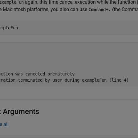
again, this time cancel execution while the function
exampleFun
e Macintosh platforms, you also can use
+
(the Comman
Command
.
ampleFun
nction was canceled prematurely

eration terminated by user during exampleFun (line 4)
t Arguments
e all