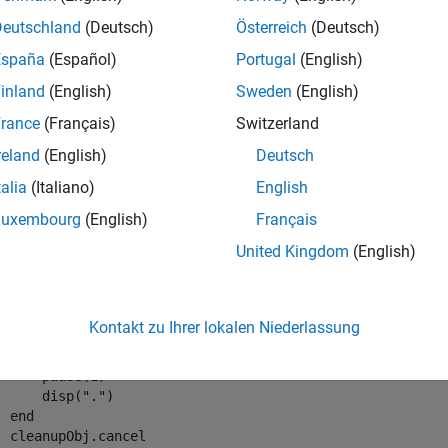
e
Deutschland
(Deutsch)
Österreich
(Deutsch)
España
(Español)
Portugal
(English)
mples
inland
(English)
Sweden
(English)
e all
rance
(Français)
Switzerland
reland
(English)
Deutsch
ancel Cleanup Tasks
talia
(Italiano)
English
Luxembourg
(English)
Français
te a function that includes an
object that displays a 
onCleanup
United Kingdom
(English)
els displaying the message when the function executes successf
nction
 exampleFun

Kontakt zu Ihrer lokalen Niederlassung
  cleanupObj = onCleanup(@()myCleanupFun);

for
 n=1:5

      pause(1)

      disp(
"."
)

end
  cleanupObj.cancel
