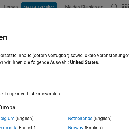
Lernen
Melden Sie sich an
MATLAB erhalten
ation
Beispiele
Funktionen
Apps
Videos
Answers
cel
en
 cleanup tasks
ersetzte Inhalte (sofern verfügbar) sowie lokale Veranstaltung
R2025a
n wir Ihnen die folgende Auswahl:
United States
.
e all in page
ax
er folgenden Liste auswählen:
(cleanupObj)
ription
Europa
cancels any cleanup tasks specified by the
(
)
onClean
cleanupObj
Belgium
(English)
Netherlands
(English)
is destroyed.
leanupObj
Denmark
(English)
Norway
(English)