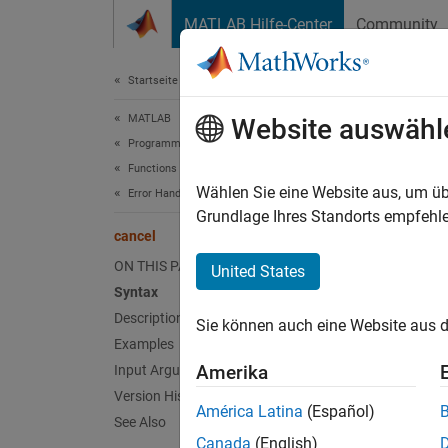
Weiter zum Inhalt
MATLAB Hilfe-Center
Community
Dokument
Startseite der Dokumentation
MATLAB
can
Website auswähl
Programming
Functions
Cancel
Wählen Sie eine Website aus, um üb
Error Handling
Since 
Grundlage Ihres Standorts empfehle
cancel
collaps
ON THIS PAGE
United States
Synt
Syntax
Description
Sie können auch eine Website aus d
cancel
Examples
Desc
Amerika
Input Arguments
Version History
cancel
América Latina
(Español)
See Also
when
c
Canada
(English)