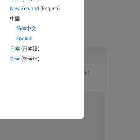
New Zealand
(English)
中国
简体中文
English
日本
(日本語)
한국
(한국어)
message when the object is destroyed but
ully.