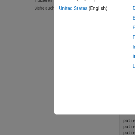
indizieren
United States
(English)
Siehe auch
F
F
I
I
Verwend
zuweise
Befehle
pati
patie
pati