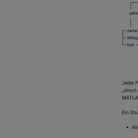
Jeder P
„struct 
MATLAB
Ein Str
Al