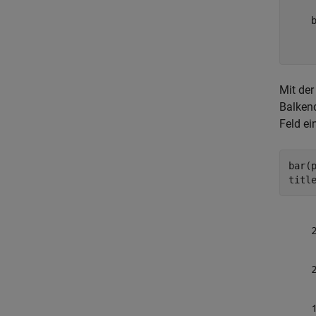
     
    b
     
Mit der
Balken
Feld ei
bar(p
titl