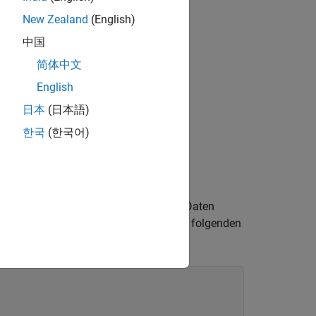
New Zealand
(English)
中国
简体中文
English
日本
(日本語)
한국
(한국어)
hinzuzufügen, wobei Sie jedem Feld Daten
t
 Struktur als auch ihr erstes Feld. Die folgenden