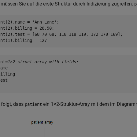
, müssen Sie auf die erste Struktur durch Indizierung zugreifen:
p
ent(2).name = 
'Ann Lane'
;

nt(2).billing = 28.50;

ent(2).test = [68 70 68; 118 118 119; 172 170 169];

ent(1).billing = 127
ent=
1×2 struct array with fields:
ame

illing

est

folgt, dass
ein 1×2-Struktur-Array mit dem im Diagramm 
patient