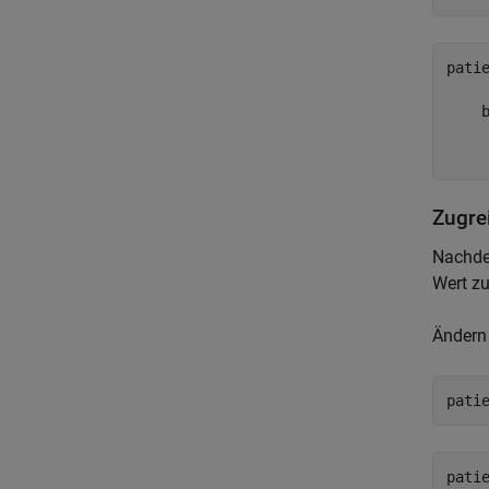
pati
     
    b
     
Zugre
Nachdem
Wert zu
Ändern 
pati
pati