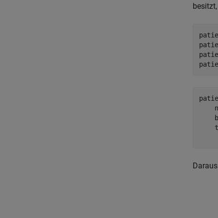
besitzt
pati
patie
pati
pati
pati
    n
    b
    t
Daraus 