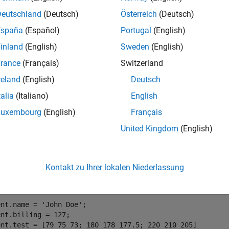
Deutschland
(Deutsch)
Österreich
(Deutsch)
España
(Español)
Portugal
(English)
inland
(English)
Sweden
(English)
rance
(Français)
Switzerland
reland
(English)
Deutsch
talia
(Italiano)
English
Luxembourg
(English)
Français
United Kingdom
(English)
en Sie die Punktnotation, um die Felder
,
und
name
billing
tes
n. In diesem Beispiel erstellt die Syntax
sowohl die
patient.name
Kontakt zu Ihrer lokalen Niederlassung
 fügen weitere Felder hinzu.
ent.name = 
'John Doe'
;

nt.billing = 127;

ent.test = [79 75 73; 180 178 177.5; 220 210 205]