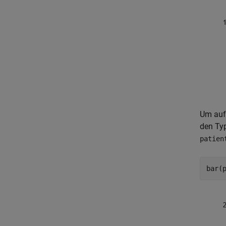
Um auf 
den Typ
patien
bar(