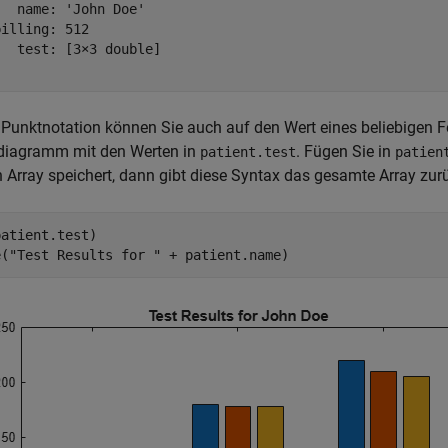
  name: 'John Doe'

illing: 512

  test: [3×3 double]

 Punktnotation können Sie auch auf den Wert eines beliebigen Fe
diagramm mit den Werten in
. Fügen Sie in
patient.test
patien
n Array speichert, dann gibt diese Syntax das gesamte Array zur
atient.test)

e(
"Test Results for "
 + patient.name)