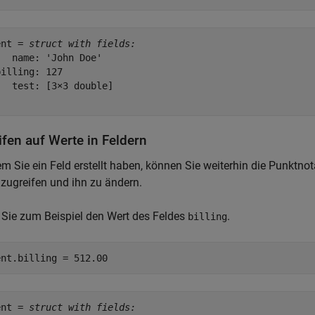
ent = 
struct with fields:
  name: 'John Doe'

illing: 127

  test: [3×3 double]

ifen auf Werte in Feldern
 Sie ein Feld erstellt haben, können Sie weiterhin die Punktno
zugreifen und ihn zu ändern.
Sie zum Beispiel den Wert des Feldes
.
billing
ent.billing = 512.00
ent = 
struct with fields: